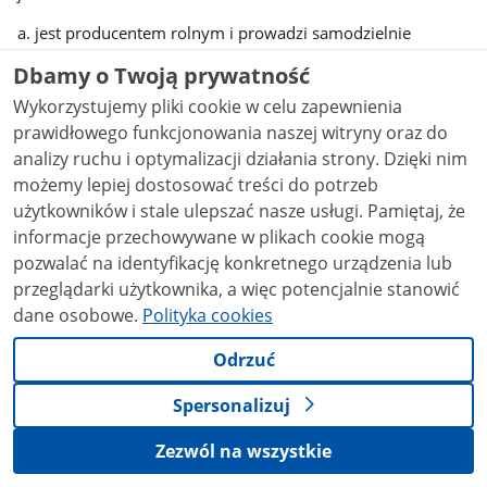
a. jest producentem rolnym i prowadzi samodzielnie
odrębne gospodarstwo rolne stanowiące zorganizowaną
Dbamy o Twoją prywatność
całość gospodarczą. W przypadku złożenia takiej deklaracji,
Wnioskodawca jest zobowiązany do wskazania dowodów
Wykorzystujemy pliki cookie w celu zapewnienia
potwierdzających tę okoliczność. Dowody (np. dokumenty)
prawidłowego funkcjonowania naszej witryny oraz do
powinny zostać dołączone do wniosku o wpis do ewidencji
analizy ruchu i optymalizacji działania strony. Dzięki nim
producentów; lub
możemy lepiej dostosować treści do potrzeb
użytkowników i stale ulepszać nasze usługi. Pamiętaj, że
b. zamierza uczestniczyć w mechanizmach innych niż
informacje przechowywane w plikach cookie mogą
wymienione w art. 12 ust. 4b ustawy, lub,
pozwalać na identyfikację konkretnego urządzenia lub
c. jest posiadaczem zwierzęcia lub podmiotem
przeglądarki użytkownika, a więc potencjalnie stanowić
prowadzącym zakład utylizacyjny.
dane osobowe.
Polityka cookies
Odrzuć
UWAGA!
Zgodnie z art. 12 ust. 4b ustawy, numer
Spersonalizuj
identyfikacyjny nadany podmiotom w trybie
określonym w ww. pkt b) i c)
nie może być
Zezwól na wszystkie
wykorzystywany
do ubiegania się o: