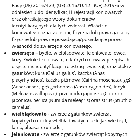
Rady (UE) 2016/429, (UE) 2016/1012 i (UE) 2019/6 w
odniesieniu do identyfikacji i rejestracji koniowatych
oraz określającego wzory dokumentów
identyfikacyjnych dla tych zwierząt. Właściciel
koniowatego oznacza osobę fizyczną lub prawną/osoby
fizyczne lub prawne posiadającą/posiadające prawo
własności do zwierzęcia koniowatego.
zwierzęta
– bydło, wielbłądowate, jeleniowate, owce,
kozy, świnie i koniowate, o których mowa w przepisach
o systemie identyfikacji i rejestracji zwierząt, oraz ptaki z
gatunków: kura (Gallus gallus), kaczka (Anas
platyrhynchos), kaczka piżmowa (Cairina moschata), gęś
(Anser anser), gęś garbonosa (Anser cygnoides), indyk
(Meleagris gallopavo), przepiórka japońska (Coturnix
japonica), perlica (Numida meleagris) oraz struś (Struthio
camelus);
wielbłądowate
- zwierzę z gatunków zwierząt
kopytnych rodziny wielbłądowatych takie jak wielbłąd,
lama, alpaka, dromader;
jeleniowate
- zwierzę z gatunków zwierząt kopytnych