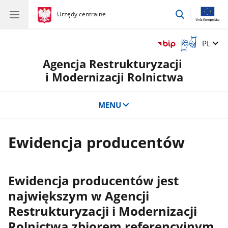
przejdź
gov.pl
Urzędy centralne
gov.pl
Urzędy
do
centralne
wyszukiwar
Otwórz
Zmień 
PL
okno
Agencja Restrukturyzacji
z
tłumaczem
i Modernizacji Rolnictwa
języka
migowego
MENU
Ewidencja producentów
Ewidencja producentów jest
największym w Agencji
Restrukturyzacji i Modernizacji
Rolnictwa zbiorem referencyjnym,