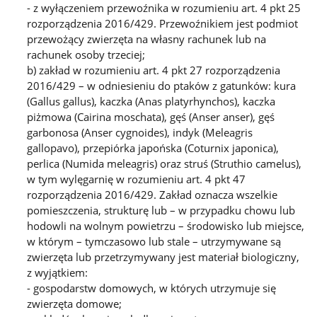
- z wyłączeniem przewoźnika w rozumieniu art. 4 pkt 25
rozporządzenia 2016/429. Przewoźnikiem jest podmiot
przewożący zwierzęta na własny rachunek lub na
rachunek osoby trzeciej;
b) zakład w rozumieniu art. 4 pkt 27 rozporządzenia
2016/429 – w odniesieniu do ptaków z gatunków: kura
(Gallus gallus), kaczka (Anas platyrhynchos), kaczka
piżmowa (Cairina moschata), gęś (Anser anser), gęś
garbonosa (Anser cygnoides), indyk (Meleagris
gallopavo), przepiórka japońska (Coturnix japonica),
perlica (Numida meleagris) oraz struś (Struthio camelus),
w tym wylęgarnię w rozumieniu art. 4 pkt 47
rozporządzenia 2016/429. Zakład oznacza wszelkie
pomieszczenia, strukturę lub – w przypadku chowu lub
hodowli na wolnym powietrzu – środowisko lub miejsce,
w którym – tymczasowo lub stale – utrzymywane są
zwierzęta lub przetrzymywany jest materiał biologiczny,
z wyjątkiem:
- gospodarstw domowych, w których utrzymuje się
zwierzęta domowe;