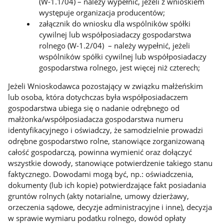
(W-1.1/04) – należy wypełnić, jeżeli z wnioskiem
występuje organizacja producentów;
załącznik do wniosku dla wspólników spółki
cywilnej lub współposiadaczy gospodarstwa
rolnego (W-1.2/04) – należy wypełnić, jeżeli
wspólników spółki cywilnej lub współposiadaczy
gospodarstwa rolnego, jest więcej niż czterech;
Jeżeli Wnioskodawca pozostający w związku małżeńskim
lub osoba, która dotychczas była współposiadaczem
gospodarstwa ubiega się o nadanie odrębnego od
małżonka/współposiadacza gospodarstwa numeru
identyfikacyjnego i oświadczy, że samodzielnie prowadzi
odrębne gospodarstwo rolne, stanowiące zorganizowaną
całość gospodarczą, powinna wymienić oraz dołączyć
wszystkie dowody, stanowiące potwierdzenie takiego stanu
faktycznego. Dowodami mogą być, np.: oświadczenia,
dokumenty (lub ich kopie) potwierdzające fakt posiadania
gruntów rolnych (akty notarialne, umowy dzierżawy,
orzeczenia sądowe, decyzje administracyjne i inne), decyzja
w sprawie wymiaru podatku rolnego, dowód opłaty