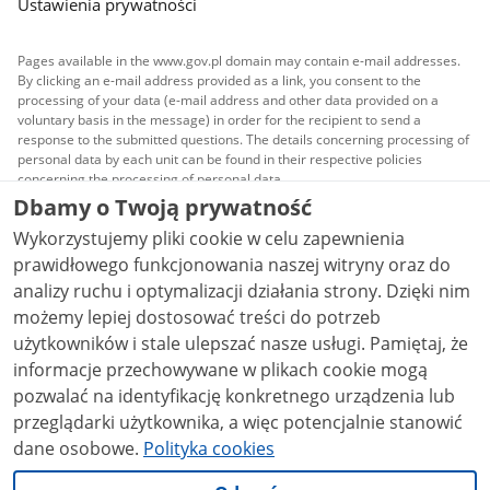
Ustawienia prywatności
Pages available in the www.gov.pl domain may contain e-mail addresses.
By clicking an e-mail address provided as a link, you consent to the
processing of your data (e-mail address and other data provided on a
voluntary basis in the message) in order for the recipient to send a
response to the submitted questions. The details concerning processing of
personal data by each unit can be found in their respective policies
concerning the processing of personal data.
Dbamy o Twoją prywatność
All content published on this website is covered by a
Wykorzystujemy pliki cookie w celu zapewnienia
Creative Commons Attribution 3.0 PL
license, unless
stated otherwise.
prawidłowego funkcjonowania naszej witryny oraz do
analizy ruchu i optymalizacji działania strony. Dzięki nim
możemy lepiej dostosować treści do potrzeb
użytkowników i stale ulepszać nasze usługi. Pamiętaj, że
informacje przechowywane w plikach cookie mogą
pozwalać na identyfikację konkretnego urządzenia lub
przeglądarki użytkownika, a więc potencjalnie stanowić
dane osobowe.
Polityka cookies