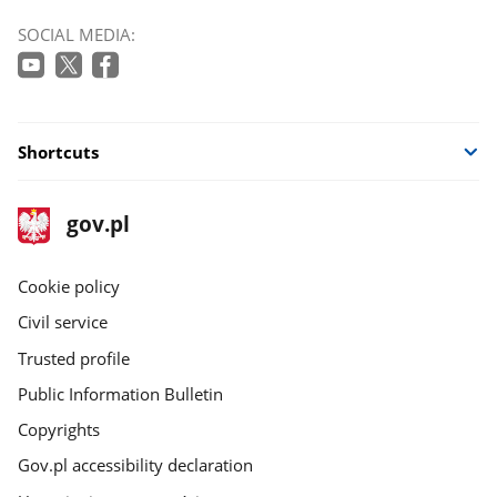
SOCIAL MEDIA:
Shortcuts
footer
Main
gov.pl
gov.pl
site
Cookie policy
Civil service
Trusted profile
Public Information Bulletin
Copyrights
Gov.pl accessibility declaration