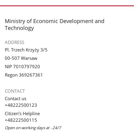
footer
Ministry of Economic Development and
Technology
ADDRESS
Pl. Trzech Krzyży 3/5
00-507 Warsaw
NIP 7010797920
Regon 369267361
CONTACT
Contact us
+48222500123
Citizen’s Helpline
+48222500115
Open on working days at - 24/7