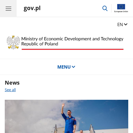
gov.pl
go
to
search
Change
EN
MENU
News
See all