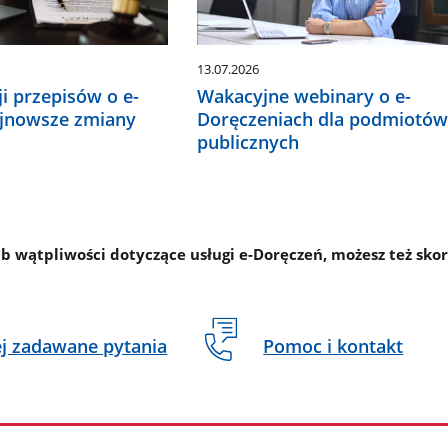
13.07.2026
ji przepisów o e-
Wakacyjne webinary o e-
ajnowsze zmiany
Doręczeniach dla podmiotó
publicznych
ub wątpliwości dotyczące usługi e-Doręczeń, możesz też sko
ej zadawane pytania
Pomoc i kontakt