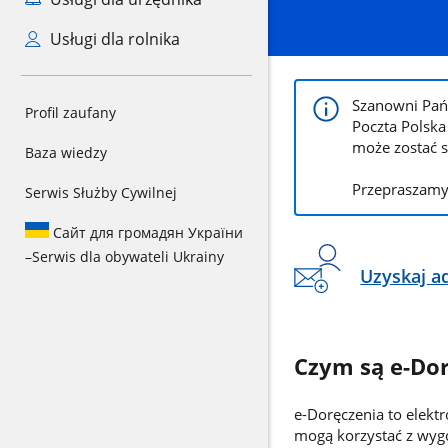
Usługi dla rolnika
Szanowni Pań
Profil zaufany
Poczta Polska
może zostać s
Baza wiedzy
Przepraszamy
Serwis Służby Cywilnej
Сайт для громадян України
–
Serwis dla obywateli Ukrainy
Uzyskaj a
Czym są e-Do
e-Doręczenia to elekt
mogą korzystać z wygo