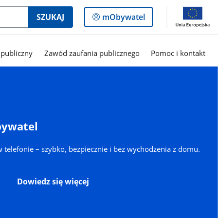
Logowanie
SZUKAJ
mObywatel
do
panelu
publiczny
Zawód zaufania publicznego
Pomoc i kontakt
bywatel
 telefonie – szybko, bezpiecznie i bez wychodzenia z domu.
Dowiedz się więcej