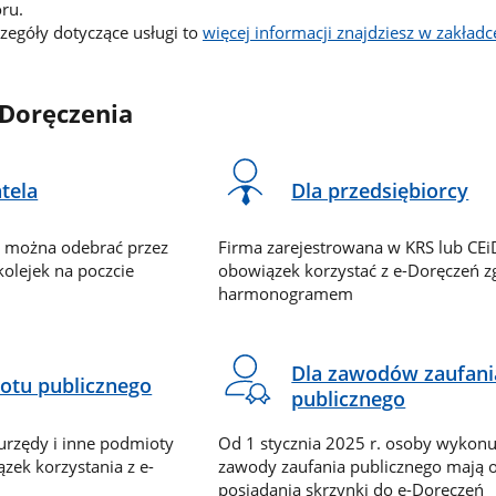
ru.
czegóły dotyczące usługi to
więcej informacji znajdziesz w zakład
-Doręczenia
tela
Dla przedsiębiorcy
u można odebrać przez
Firma zarejestrowana w KRS lub CE
 kolejek na poczcie
obowiązek korzystać z e-Doręczeń z
harmonogramem
Dla zawodów zaufani
otu publicznego
publicznego
 urzędy i inne podmioty
Od 1 stycznia 2025 r. osoby wykonu
zek korzystania z e-
zawody zaufania publicznego mają 
posiadania skrzynki do e-Doręczeń