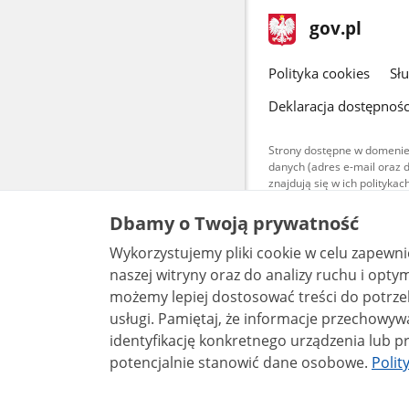
stopka
Strona
gov.pl
gov.pl
główna
gov.pl
Polityka cookies
Sł
Deklaracja dostępnośc
Strony dostępne w domenie
danych (adres e-mail oraz 
znajdują się w ich polityk
Treści teksto
Dbamy o Twoją prywatność
udostępniane
warunkach 4.0
Wykorzystujemy pliki cookie w celu zapewn
są udostępni
bez utworów z
naszej witryny oraz do analizy ruchu i optymalizacj
możemy lepiej dostosować treści do potrzeb
usługi. Pamiętaj, że informacje przechowywane w plikach cookie mogą pozwalać na
identyfikację konkretnego urządzenia lub pr
potencjalnie stanowić dane osobowe.
Polit