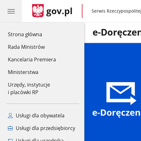
gov.pl
gov.pl
Serwis Rzeczypospolitej
e-Doręcze
gov.pl
Strona główna
Rada Ministrów
Kancelaria Premiera
Ministerstwa
Urzędy, instytucje
i placówki RP
Usługi dla obywatela
Usługi dla przedsiębiorcy
Usługi dla urzędnika