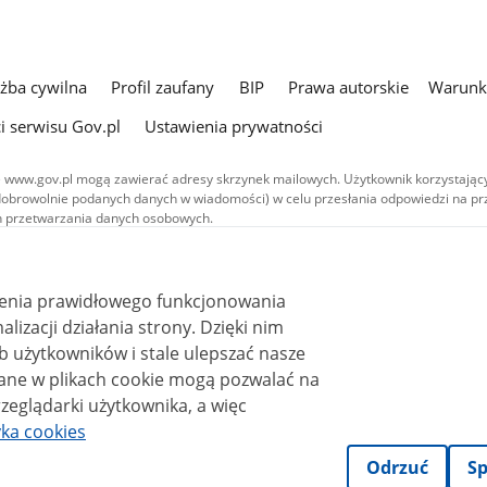
użba cywilna
Profil zaufany
BIP
Prawa autorskie
Warunki
i serwisu Gov.pl
Ustawienia prywatności
 www.gov.pl mogą zawierać adresy skrzynek mailowych. Użytkownik korzystający
dobrowolnie podanych danych w wiadomości) w celu przesłania odpowiedzi na prz
ach przetwarzania danych osobowych.
we publikowane w serwisie (z wyłączeniem treści audiowizualnych), są
 na licencji typu Creative Commons: uznanie autorstwa - na tych samych
 (CC BY-SA 4.0). Materiały audiowizualne, w tym zdjęcia, materiały audio i wideo
ienia prawidłowego funkcjonowania
ane na licencji typu Creative Commons: uznanie autorstwa użycie niekomercyjne 
ależnych 4.0 (CC BY-NC-ND 4.0), o ile nie jest to stwierdzone inaczej.
i działania strony. Dzięki nim
 użytkowników i stale ulepszać nasze
zeglądarki użytkownika, a więc
yka cookies
Odrzuć
Sp