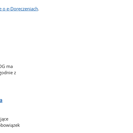
ce o e-Doręczeniach
.
iDG ma
godnie z
a
jące
obowiązek