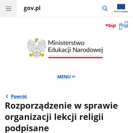
gov.pl
przejdź
do
wyszukiwar
Otwór
okno
z
tłuma
języka
migow
MENU
Powrót
Rozporządzenie w sprawie
organizacji lekcji religii
podpisane