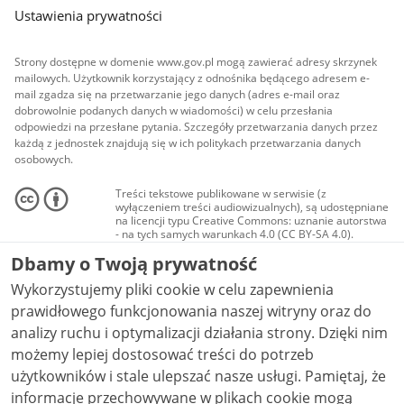
Ustawienia prywatności
Strony dostępne w domenie www.gov.pl mogą zawierać adresy skrzynek
mailowych. Użytkownik korzystający z odnośnika będącego adresem e-
mail zgadza się na przetwarzanie jego danych (adres e-mail oraz
dobrowolnie podanych danych w wiadomości) w celu przesłania
odpowiedzi na przesłane pytania. Szczegóły przetwarzania danych przez
każdą z jednostek znajdują się w ich politykach przetwarzania danych
osobowych.
Treści tekstowe publikowane w serwisie (z
wyłączeniem treści audiowizualnych), są udostępniane
na licencji typu Creative Commons: uznanie autorstwa
- na tych samych warunkach 4.0 (CC BY-SA 4.0).
Materiały audiowizualne, w tym zdjęcia, materiały
Dbamy o Twoją prywatność
audio i wideo, są udostępniane na licencji typu
Creative Commons: uznanie autorstwa użycie
Wykorzystujemy pliki cookie w celu zapewnienia
niekomercyjne - bez utworów zależnych 4.0 (CC BY-
NC-ND 4.0), o ile nie jest to stwierdzone inaczej.
prawidłowego funkcjonowania naszej witryny oraz do
analizy ruchu i optymalizacji działania strony. Dzięki nim
możemy lepiej dostosować treści do potrzeb
użytkowników i stale ulepszać nasze usługi. Pamiętaj, że
informacje przechowywane w plikach cookie mogą