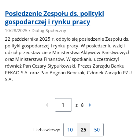
Posiedzenie Zespołu ds. polityki
gospodarczej i rynku pracy
10/28/2025 / Dialog Społeczny
22 października 2025 r. odbyło się posiedzenie Zespołu ds.
polityki gospodarczej i rynku pracy. W posiedzeniu wzięli
udział przedstawiciele Ministerstwa Aktywów Państwowych
oraz Ministerstwa Finansów. W spotkaniu uczestniczył
również Pan Cezary Stypułkowski, Prezes Zarządu Banku
PEKAO S.A. oraz Pan Bogdan Benczak, Członek Zarządu PZU
S.A.
Poprzednia
Następna
z
8
strona
strona
wyników
wyników
10
25
50
Liczba wierszy:
Pokaż
Pokaż
Pokaż