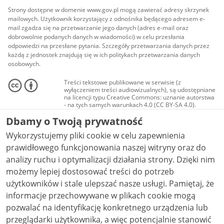
Strony dostępne w domenie www.gov.pl mogą zawierać adresy skrzynek
mailowych. Użytkownik korzystający z odnośnika będącego adresem e-
mail zgadza się na przetwarzanie jego danych (adres e-mail oraz
dobrowolnie podanych danych w wiadomości) w celu przesłania
odpowiedzi na przesłane pytania. Szczegóły przetwarzania danych przez
każdą z jednostek znajdują się w ich politykach przetwarzania danych
osobowych.
Treści tekstowe publikowane w serwisie (z
wyłączeniem treści audiowizualnych), są udostępniane
na licencji typu Creative Commons: uznanie autorstwa
- na tych samych warunkach 4.0 (CC BY-SA 4.0).
Materiały audiowizualne, w tym zdjęcia, materiały
Dbamy o Twoją prywatność
audio i wideo, są udostępniane na licencji typu
Creative Commons: uznanie autorstwa użycie
Wykorzystujemy pliki cookie w celu zapewnienia
niekomercyjne - bez utworów zależnych 4.0 (CC BY-
NC-ND 4.0), o ile nie jest to stwierdzone inaczej.
prawidłowego funkcjonowania naszej witryny oraz do
analizy ruchu i optymalizacji działania strony. Dzięki nim
możemy lepiej dostosować treści do potrzeb
użytkowników i stale ulepszać nasze usługi. Pamiętaj, że
informacje przechowywane w plikach cookie mogą
pozwalać na identyfikację konkretnego urządzenia lub
przeglądarki użytkownika, a więc potencjalnie stanowić