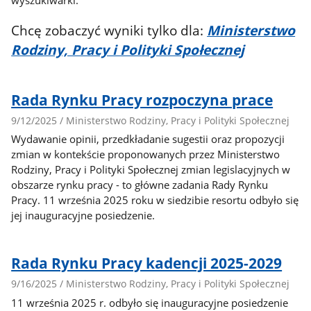
Spację
P
aby
u
Chcę zobaczyć wyniki tylko dla:
Ministerstwo
zaznaczyć
f
Rodziny, Pracy i Polityki Społecznej
f
b
si
Rada Rynku Pracy rozpoczyna prace
p
9/12/2025 / Ministerstwo Rodziny, Pracy i Polityki Społecznej
a
Wydawanie opinii, przedkładanie sugestii oraz propozycji
zmian w kontekście proponowanych przez Ministerstwo
Rodziny, Pracy i Polityki Społecznej zmian legislacyjnych w
obszarze rynku pracy - to główne zadania Rady Rynku
Pracy. 11 września 2025 roku w siedzibie resortu odbyło się
jej inauguracyjne posiedzenie.
Rada Rynku Pracy kadencji 2025-2029
9/16/2025 / Ministerstwo Rodziny, Pracy i Polityki Społecznej
11 września 2025 r. odbyło się inauguracyjne posiedzenie