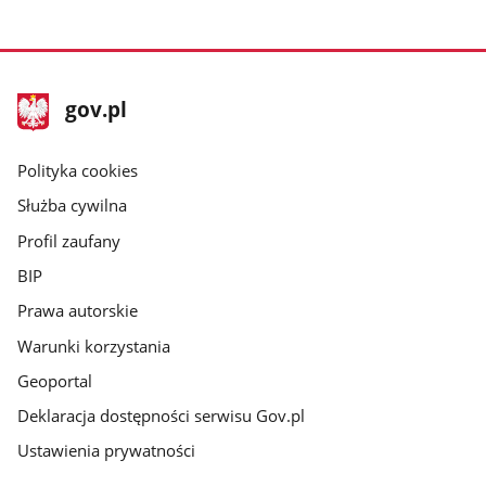
10
25
50
wierszy
wierszy
wierszy
na
na
na
stopka
stronę
stronę
stronę
Strona
gov.pl
gov.pl
główna
gov.pl
Polityka cookies
Służba cywilna
Profil zaufany
BIP
Prawa autorskie
Warunki korzystania
Geoportal
Deklaracja dostępności serwisu Gov.pl
Ustawienia prywatności