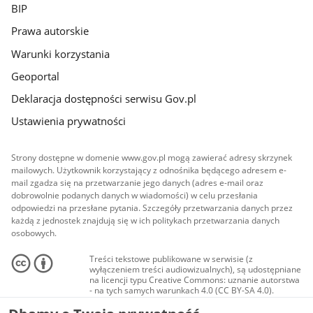
BIP
Prawa autorskie
Warunki korzystania
Geoportal
Deklaracja dostępności serwisu Gov.pl
Ustawienia prywatności
Strony dostępne w domenie www.gov.pl mogą zawierać adresy skrzynek
mailowych. Użytkownik korzystający z odnośnika będącego adresem e-
mail zgadza się na przetwarzanie jego danych (adres e-mail oraz
dobrowolnie podanych danych w wiadomości) w celu przesłania
odpowiedzi na przesłane pytania. Szczegóły przetwarzania danych przez
każdą z jednostek znajdują się w ich politykach przetwarzania danych
osobowych.
Treści tekstowe publikowane w serwisie (z
wyłączeniem treści audiowizualnych), są udostępniane
na licencji typu Creative Commons: uznanie autorstwa
- na tych samych warunkach 4.0 (CC BY-SA 4.0).
Materiały audiowizualne, w tym zdjęcia, materiały
audio i wideo, są udostępniane na licencji typu