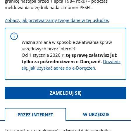
granicę nastąpił przed 1 lipca 1984 roku) – podczas
meldowania urzędnik nada ci numer PESEL.
Zobacz, jak przetwarzamy twoje dane w tej usłudze.
Ważna zmiana w sposobie załatwiania spraw
urzędowych przez internet
Od 1 stycznia 2026 r.
tę sprawę załatwisz już
tylko za pośrednictwem e-Doręczeń.
Dowiedz
się, jak uzyskać adres do e-Doręczeń
.
ZAMELDUJ SIĘ
Informacje:
W URZĘDZIE
PRZEZ INTERNET
Teraz możesz zameldować się
bez
udziału urzędnika.