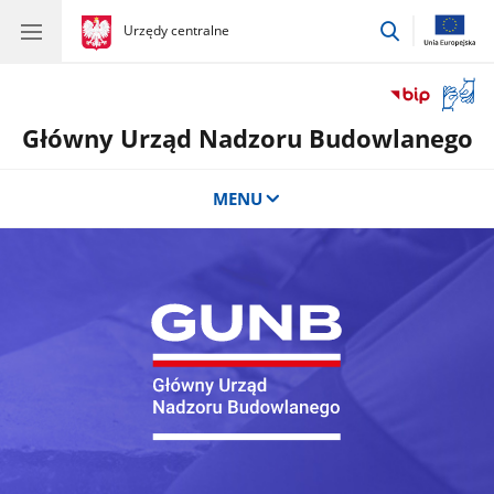
przejdź
gov.pl
Urzędy centralne
gov.pl
Urzędy
do
centralne
wyszukiwar
Otwór
okno
Główny Urząd Nadzoru Budowlanego
z
tłuma
języka
MENU
migow