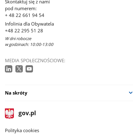
Skontaktuj się z nami
pod numerem:
+ 48 22 661 94 54
Infolinia dla Obywatela
+48 22 295 51 28
W dni robocze
w godzinach: 10:00-13:00
MEDIA SPOŁECZNOŚCIOWE:
Na skróty
stopka
Strona
gov.pl
gov.pl
główna
gov.pl
Polityka cookies