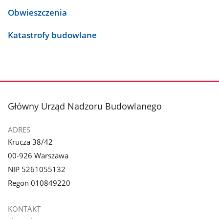
Obwieszczenia
Katastrofy budowlane
stopka
Główny Urząd Nadzoru Budowlanego
ADRES
Krucza 38/42
00-926 Warszawa
NIP 5261055132
Regon 010849220
KONTAKT