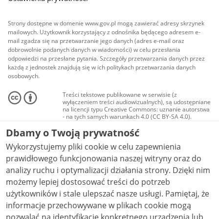
Strony dostępne w domenie www.gov.pl mogą zawierać adresy skrzynek
mailowych. Użytkownik korzystający z odnośnika będącego adresem e-
mail zgadza się na przetwarzanie jego danych (adres e-mail oraz
dobrowolnie podanych danych w wiadomości) w celu przesłania
odpowiedzi na przesłane pytania. Szczegóły przetwarzania danych przez
każdą z jednostek znajdują się w ich politykach przetwarzania danych
osobowych.
Treści tekstowe publikowane w serwisie (z
wyłączeniem treści audiowizualnych), są udostępniane
na licencji typu Creative Commons: uznanie autorstwa
- na tych samych warunkach 4.0 (CC BY-SA 4.0).
Materiały audiowizualne, w tym zdjęcia, materiały
Dbamy o Twoją prywatność
audio i wideo, są udostępniane na licencji typu
Creative Commons: uznanie autorstwa użycie
Wykorzystujemy pliki cookie w celu zapewnienia
niekomercyjne - bez utworów zależnych 4.0 (CC BY-
NC-ND 4.0), o ile nie jest to stwierdzone inaczej.
prawidłowego funkcjonowania naszej witryny oraz do
analizy ruchu i optymalizacji działania strony. Dzięki nim
możemy lepiej dostosować treści do potrzeb
użytkowników i stale ulepszać nasze usługi. Pamiętaj, że
informacje przechowywane w plikach cookie mogą
pozwalać na identyfikację konkretnego urządzenia lub