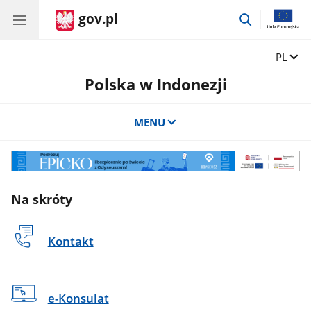
gov.pl
przejdź
do
wyszukiwar
Zmień 
PL
Polska w Indonezji
MENU
Oduseusz
Na skróty
Kontakt
e-Konsulat