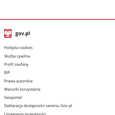
stopka
Strona
gov.pl
gov.pl
główna
gov.pl
Polityka cookies
Służba cywilna
Profil zaufany
BIP
Prawa autorskie
Warunki korzystania
Geoportal
Deklaracja dostępności serwisu Gov.pl
Ustawienia prywatności