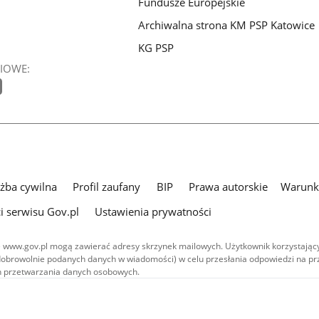
Fundusze Europejskie
Archiwalna strona KM PSP Katowice
KG PSP
IOWE:
użba cywilna
Profil zaufany
BIP
Prawa autorskie
Warunki
i serwisu Gov.pl
Ustawienia prywatności
 www.gov.pl mogą zawierać adresy skrzynek mailowych. Użytkownik korzystający
dobrowolnie podanych danych w wiadomości) w celu przesłania odpowiedzi na prz
ach przetwarzania danych osobowych.
we publikowane w serwisie (z wyłączeniem treści audiowizualnych), są
 na licencji typu Creative Commons: uznanie autorstwa - na tych samych