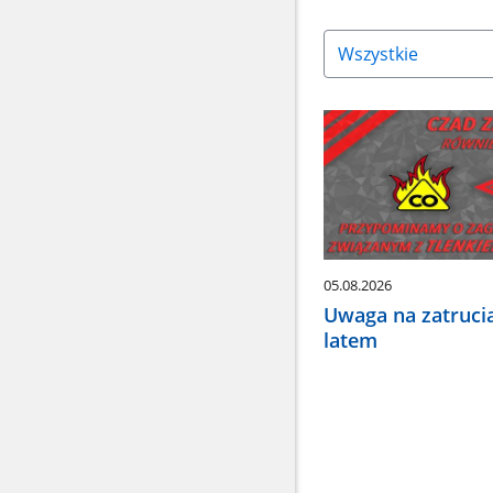
Naciśnij
strzałkę
w
dół,
aby
wybrać
odpowiednią
pozycję.
Dane
zaktualizują
się
05.08.2026
automatycznie.
Uwaga na zatruci
latem