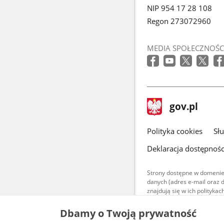
NIP 954 17 28 108
Regon 273072960
MEDIA SPOŁECZNOŚC
stopka
Strona
gov.pl
gov.pl
główna
gov.pl
Polityka cookies
Sł
Deklaracja dostępnośc
Strony dostępne w domenie
danych (adres e-mail oraz 
znajdują się w ich polityk
Treści teksto
Dbamy o Twoją prywatność
udostępniane