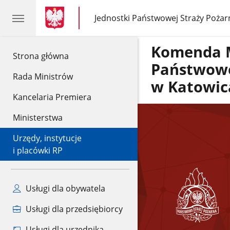
gov.pl
gov.pl
Jednostki Państwowej Straży Pożar
gov.pl
Jednostki
Państwowej
Straży
Komenda 
Pożarnej
gov.pl
Strona główna
Państwowe
Rada Ministrów
w Katowic
Kancelaria Premiera
Ministerstwa
Urzędy, instytucje
i placówki RP
Usługi dla obywatela
Usługi dla przedsiębiorcy
Usługi dla urzędnika