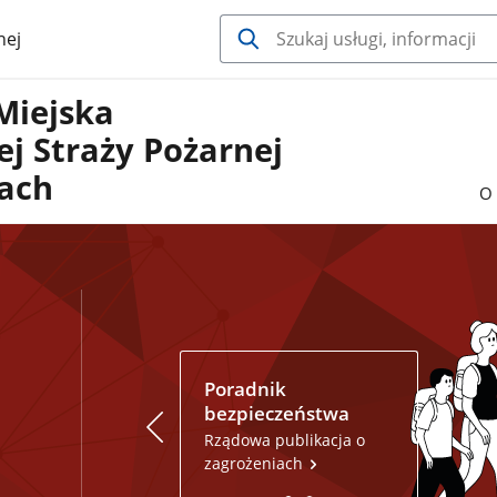
nej
Miejska
j Straży Pożarnej
ach
O 
Poradnik
Miejs
bezpieczeństwa
schron
aplika
Rządowa publikacja o
zagrożeniach
Dowied