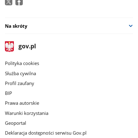
Na skróty
stopka
Strona
gov.pl
gov.pl
główna
gov.pl
Polityka cookies
Służba cywilna
Profil zaufany
BIP
Prawa autorskie
Warunki korzystania
Geoportal
Deklaracja dostępności serwisu Gov.pl