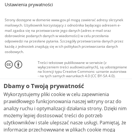
Ustawienia prywatności
Strony dostępne w domenie www.gov.pl mogą zawierać adresy skrzynek
mailowych. Użytkownik korzystający z odnośnika będącego adresem e-
mail zgadza się na przetwarzanie jego danych (adres e-mail oraz
dobrowolnie podanych danych w wiadomości) w celu przesłania
odpowiedzi na przesłane pytania. Szczegóły przetwarzania danych przez
każdą z jednostek znajdują się w ich politykach przetwarzania danych
osobowych.
Treści tekstowe publikowane w serwisie (z
wyłączeniem treści audiowizualnych), są udostępniane
na licencji typu Creative Commons: uznanie autorstwa
- na tych samych warunkach 4.0 (CC BY-SA 4.0).
Materiały audiowizualne, w tym zdjęcia, materiały
Dbamy o Twoją prywatność
audio i wideo, są udostępniane na licencji typu
Creative Commons: uznanie autorstwa użycie
Wykorzystujemy pliki cookie w celu zapewnienia
niekomercyjne - bez utworów zależnych 4.0 (CC BY-
NC-ND 4.0), o ile nie jest to stwierdzone inaczej.
prawidłowego funkcjonowania naszej witryny oraz do
analizy ruchu i optymalizacji działania strony. Dzięki nim
możemy lepiej dostosować treści do potrzeb
użytkowników i stale ulepszać nasze usługi. Pamiętaj, że
informacje przechowywane w plikach cookie mogą