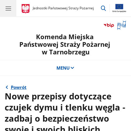
przejdź
gov.pl
Jednostki Państwowej Straży Pożarnej
gov.pl
Jednostki
do
Państwowej
wyszukiwar
Straży
Otwór
Pożarnej
okno
Komenda Miejska
z
tłuma
Państwowej Straży Pożarnej
języka
w Tarnobrzegu
migow
MENU
Powrót
Nowe przepisy dotyczące
czujek dymu i tlenku węgla -
zadbaj o bezpieczeństwo
swoje i swoich bliskich