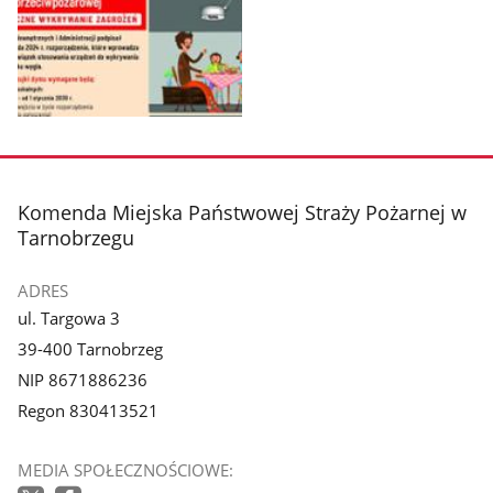
Pokaż
zdjęcie
1
z
stopka
Komenda Miejska Państwowej Straży Pożarnej w
galerii.
Tarnobrzegu
ADRES
ul. Targowa 3
39-400 Tarnobrzeg
NIP 8671886236
Regon 830413521
MEDIA SPOŁECZNOŚCIOWE: