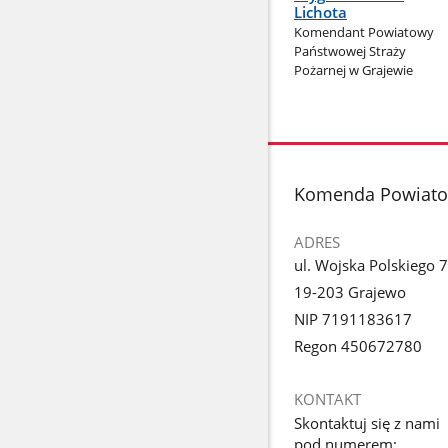
Lichota
Komendant Powiatowy
Państwowej Straży
Pożarnej w Grajewie
stopka
Komenda Powiatow
ADRES
ul. Wojska Polskiego 
19-203 Grajewo
NIP 7191183617
Regon 450672780
KONTAKT
Skontaktuj się z nami
pod numerem: