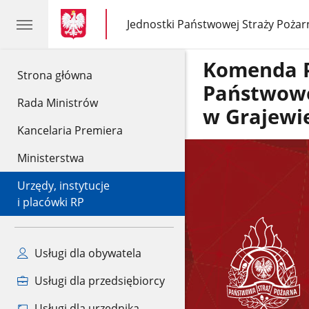
gov.pl
gov.pl
Jednostki Państwowej Straży Pożar
gov.pl
Jednostki
Państwowej
Straży
Komenda 
Pożarnej
gov.pl
Strona główna
Państwowe
Rada Ministrów
w Grajewi
Kancelaria Premiera
Ministerstwa
Urzędy, instytucje
i placówki RP
Usługi dla obywatela
Usługi dla przedsiębiorcy
Usługi dla urzędnika