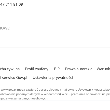
x 47 711 81 09
IOWE:
użba cywilna
Profil zaufany
BIP
Prawa autorskie
Warunki
i serwisu Gov.pl
Ustawienia prywatności
 www.gov.pl mogą zawierać adresy skrzynek mailowych. Użytkownik korzystający
dobrowolnie podanych danych w wiadomości) w celu przesłania odpowiedzi na prz
ach przetwarzania danych osobowych.
we publikowane w serwisie (z wyłączeniem treści audiowizualnych), są