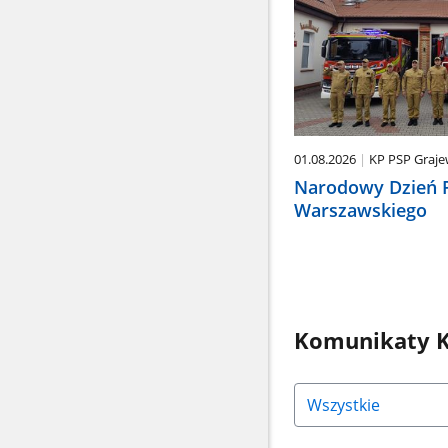
01.08.2026
KP PSP Graj
Narodowy Dzień 
Warszawskiego
Komunikaty K
Naciśnij
strzałkę
w