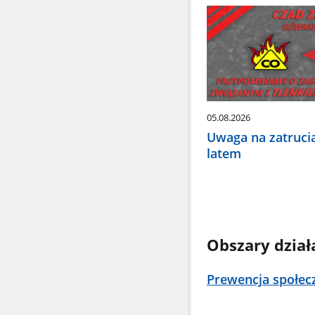
dół,
aby
wybrać
odpowiednią
pozycję.
Dane
zaktualizują
się
05.08.2026
automatycznie.
Uwaga na zatruci
latem
Obszary dział
Prewencja społec