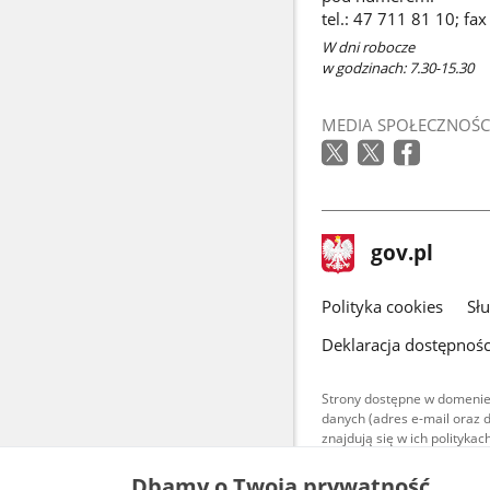
tel.: 47 711 81 10; fa
W dni robocze
w godzinach: 7.30-15.30
MEDIA SPOŁECZNOŚC
stopka
Strona
gov.pl
gov.pl
główna
gov.pl
Polityka cookies
Sł
Deklaracja dostępnośc
Strony dostępne w domenie
danych (adres e-mail oraz 
znajdują się w ich polityk
Treści teksto
Dbamy o Twoją prywatność