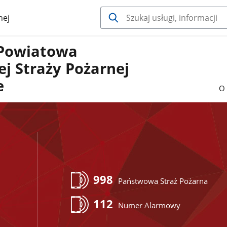
nej
Powiatowa
j Straży Pożarnej
e
O 
998
Państwowa Straż Pożarna
112
Numer Alarmowy