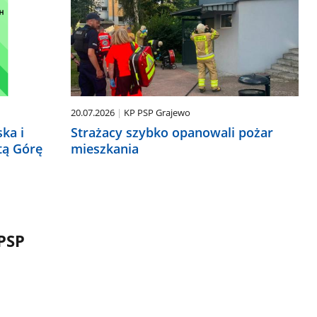
20.07.2026
KP PSP Grajewo
ka i
Strażacy szybko opanowali pożar
tą Górę
mieszkania
PSP