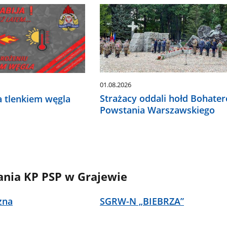
01.08.2026
Strażacy oddali hołd Bohate
a tlenkiem węgla
Powstania Warszawskiego
ania KP PSP w Grajewie
zna
SGRW-N „BIEBRZA”