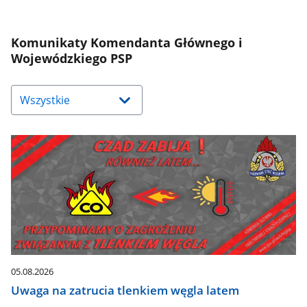
Komunikaty Komendanta Głównego i
Wojewódzkiego PSP
Naciśnij
strzałkę
w
dół,
aby
wybrać
odpowiednią
pozycję.
Dane
zaktualizują
się
automatycznie.
05.08.2026
Uwaga na zatrucia tlenkiem węgla latem