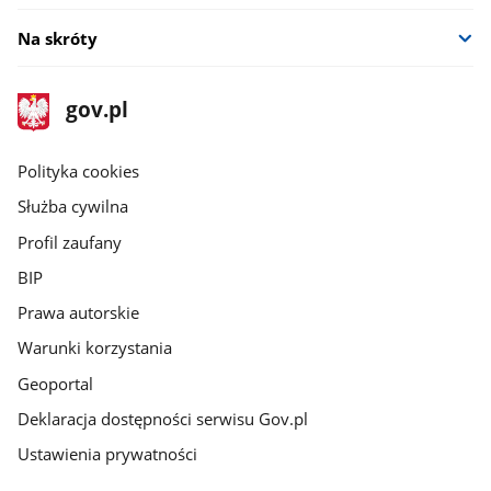
Na skróty
stopka
Strona
gov.pl
gov.pl
główna
gov.pl
Polityka cookies
Służba cywilna
Profil zaufany
BIP
Prawa autorskie
Warunki korzystania
Geoportal
Deklaracja dostępności serwisu Gov.pl
Ustawienia prywatności