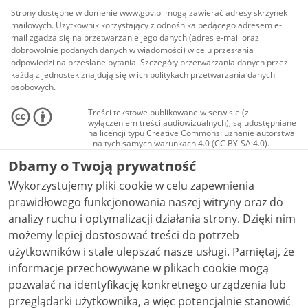
Strony dostępne w domenie www.gov.pl mogą zawierać adresy skrzynek
mailowych. Użytkownik korzystający z odnośnika będącego adresem e-
mail zgadza się na przetwarzanie jego danych (adres e-mail oraz
dobrowolnie podanych danych w wiadomości) w celu przesłania
odpowiedzi na przesłane pytania. Szczegóły przetwarzania danych przez
każdą z jednostek znajdują się w ich politykach przetwarzania danych
osobowych.
Treści tekstowe publikowane w serwisie (z
wyłączeniem treści audiowizualnych), są udostępniane
na licencji typu Creative Commons: uznanie autorstwa
- na tych samych warunkach 4.0 (CC BY-SA 4.0).
Materiały audiowizualne, w tym zdjęcia, materiały
Dbamy o Twoją prywatność
audio i wideo, są udostępniane na licencji typu
Creative Commons: uznanie autorstwa użycie
Wykorzystujemy pliki cookie w celu zapewnienia
niekomercyjne - bez utworów zależnych 4.0 (CC BY-
NC-ND 4.0), o ile nie jest to stwierdzone inaczej.
prawidłowego funkcjonowania naszej witryny oraz do
analizy ruchu i optymalizacji działania strony. Dzięki nim
możemy lepiej dostosować treści do potrzeb
użytkowników i stale ulepszać nasze usługi. Pamiętaj, że
informacje przechowywane w plikach cookie mogą
pozwalać na identyfikację konkretnego urządzenia lub
przeglądarki użytkownika, a więc potencjalnie stanowić