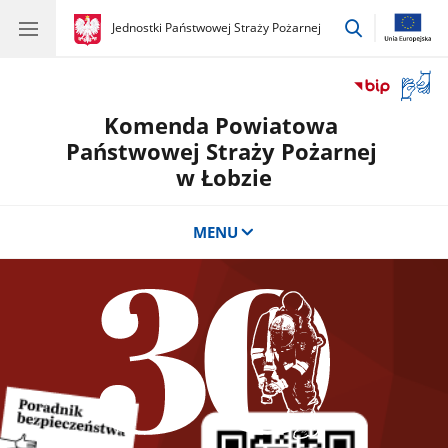
przejdź
gov.pl
Jednostki Państwowej Straży Pożarnej
gov.pl
Jednostki
do
Państwowej
wyszukiwar
Straży
Otwór
Pożarnej
okno
Komenda Powiatowa
z
tłuma
Państwowej Straży Pożarnej
języka
w Łobzie
migow
MENU