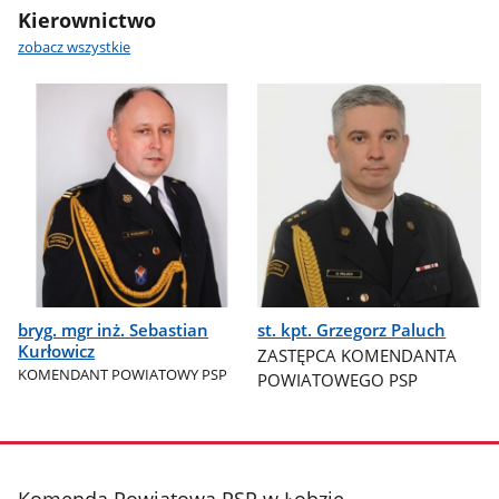
Kierownictwo
zobacz wszystkie
bryg. mgr inż. Sebastian
st. kpt. Grzegorz Paluch
Kurłowicz
ZASTĘPCA KOMENDANTA
KOMENDANT POWIATOWY PSP
POWIATOWEGO PSP
stopka
Komenda Powiatowa PSP w Łobzie