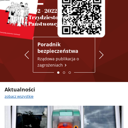
Poradnik
Miejsca do
bezpieczeństwa
schronienia
aplikacja 
Rządowa publikacja o
zagrożeniach
Dowiedz się wi
Aktualności
zobacz wszystkie