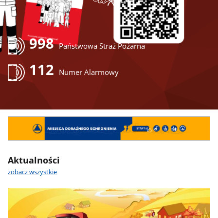
998
Państwowa Straż Pożarna
112
Numer Alarmowy
Miejsca
doraźnego
schronienia
Aktualności
zobacz wszystkie