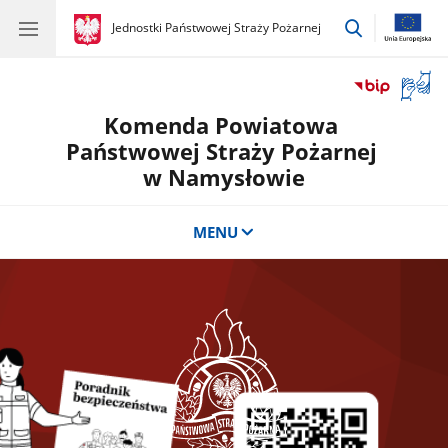
przejdź
gov.pl
Jednostki Państwowej Straży Pożarnej
gov.pl
Jednostki
do
Państwowej
wyszukiwar
Straży
Otwór
Pożarnej
okno
Komenda Powiatowa
z
tłuma
Państwowej Straży Pożarnej
języka
w Namysłowie
migow
MENU