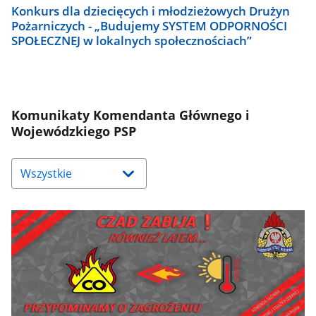
Konkurs dla dziecięcych i młodzieżowych Drużyn
Pożarniczych - „Budujemy SYSTEM ODPORNOŚCI
SPOŁECZNEJ w lokalnych społecznościach”
Komunikaty Komendanta Głównego i
Wojewódzkiego PSP
Naciśnij
strzałkę
w
dół,
aby
wybrać
odpowiednią
pozycję.
Dane
zaktualizują
się