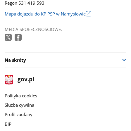
Regon 531 419 593
Mapa dojazdu do KP PSP w Namysłowie
Link
otworzy
MEDIA SPOŁECZNOŚCIOWE:
się
w
nowym
oknie
Na skróty
stopka
Strona
gov.pl
gov.pl
główna
gov.pl
Polityka cookies
Służba cywilna
Profil zaufany
BIP