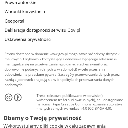
Prawa autorskie
Warunki korzystania
Geoportal
Deklaracja dostępności serwisu Gov.pl
Ustawienia prywatności
Strony dostępne w domenie www.gov.pl mogą zawierać adresy skrzynek
mailowych. Użytkownik korzystający z odnośnika będącego adresem e-
mail zgadza się na przetwarzanie jego danych (adres e-mail oraz
dobrowolnie podanych danych w wiadomości) w celu przesłania
odpowiedzi na przesłane pytania. Szczegóły przetwarzania danych przez
każdą z jednostek znajdują się w ich politykach przetwarzania danych
osobowych.
Treści tekstowe publikowane w serwisie (z
wyłączeniem treści audiowizualnych), są udostępniane
na licencji typu Creative Commons: uznanie autorstwa
- na tych samych warunkach 4.0 (CC BY-SA 4.0).
Materiały audiowizualne, w tym zdjęcia, materiały
Dbamy o Twoją prywatność
audio i wideo, są udostępniane na licencji typu
Creative Commons: uznanie autorstwa użycie
Wykorzystujemy pliki cookie w celu zapewnienia
niekomercyjne - bez utworów zależnych 4.0 (CC BY-