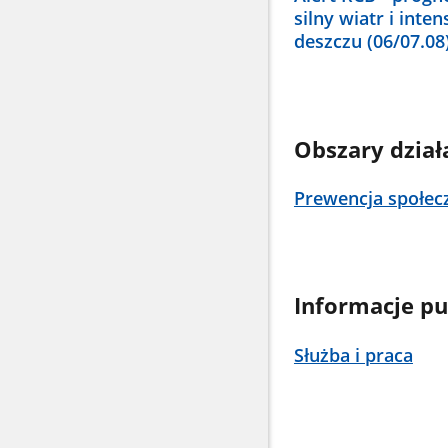
silny wiatr i int
deszczu (06/07.08
Obszary dział
Prewencja społec
Informacje pu
Służba i praca