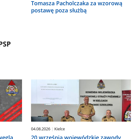
Tomasza Pacholczaka za wzorową
postawę poza służbą
PSP
04.08.2026
Kielce
20 września wojewódzkie zawody
węgla