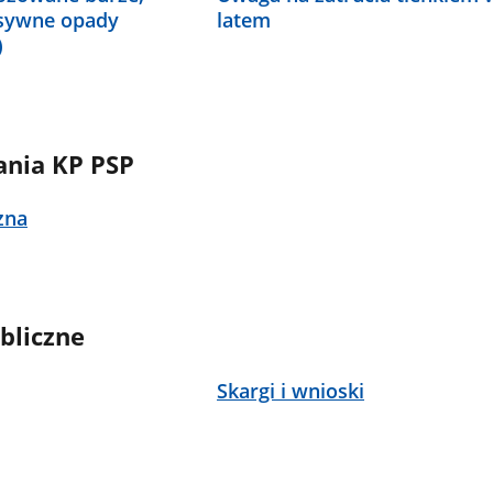
ensywne opady
latem
)
ania KP PSP
zna
bliczne
Skargi i wnioski