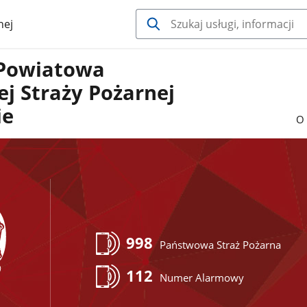
nej
Powiatowa
j Straży Pożarnej
ie
O 
998
Państwowa Straż Pożarna
112
Numer Alarmowy