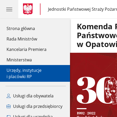
gov.pl
gov.pl
Jednostki Państwowej Straży Pożar
gov.pl
Jednostki
Państwowej
Straży
Komenda 
Pożarnej
gov.pl
Strona główna
Państwowe
Rada Ministrów
w Opatow
Kancelaria Premiera
Ministerstwa
Urzędy, instytucje
i placówki RP
Usługi dla obywatela
Usługi dla przedsiębiorcy
Usługi dla urzędnika