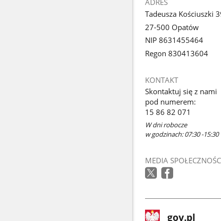
ADRES
Tadeusza Kościuszki 3
27-500 Opatów
NIP 8631455464
Regon 830413604
KONTAKT
Skontaktuj się z nami
pod numerem:
15 86 82 071
W dni robocze
w godzinach: 07:30 -15:30
MEDIA SPOŁECZNOŚC
stopka
Strona
gov.pl