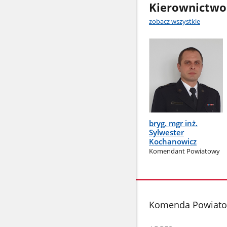
Kierownictwo
zobacz wszystkie
bryg. mgr inż.
Sylwester
Kochanowicz
Komendant Powiatowy
stopka
Komenda Powiato