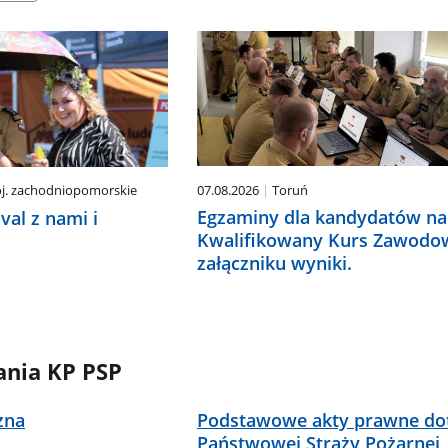
07.08.2026
Toruń
oj. zachodniopomorskie
Egzaminy dla kandydatów na
val z nami i
Kwalifikowany Kurs Zawodo
załączniku wyniki.
ania KP PSP
zna
Podstawowe akty prawne do
Państwowej Straży Pożarnej