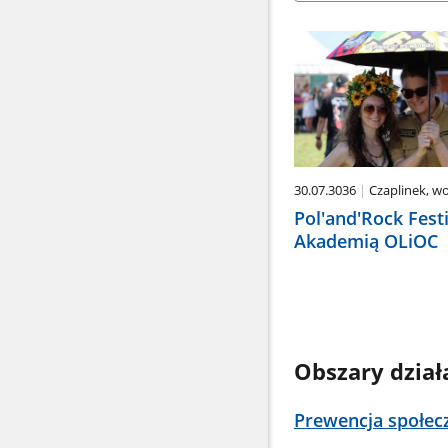
w
dół,
aby
wybrać
odpowiednią
pozycję.
Dane
zaktualizują
się
30.07.3036
Czaplinek, w
automatycznie.
Pol'and'Rock Festi
Akademią OLiOC
Obszary dział
Prewencja społec