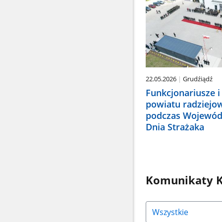
22.05.2026
Grudźiądź
Funkcjonariusze i
powiatu radziejo
podczas Wojewód
Dnia Strażaka
Komunikaty K
Naciśnij
strzałkę