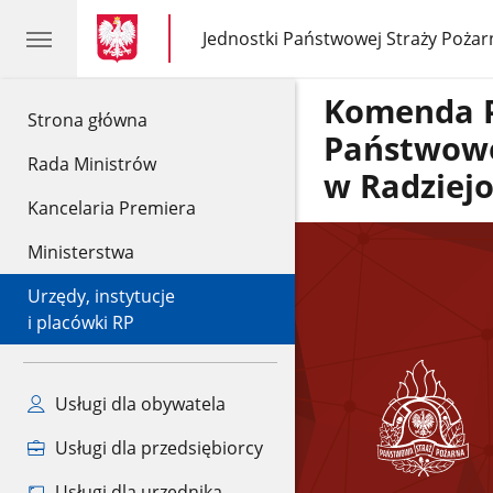
gov.pl
gov.pl
Jednostki Państwowej Straży Pożar
gov.pl
Jednostki
Państwowej
Straży
Komenda 
Pożarnej
gov.pl
Strona główna
Państwowe
Rada Ministrów
w Radziej
Kancelaria Premiera
Ministerstwa
Urzędy, instytucje
i placówki RP
Usługi dla obywatela
Usługi dla przedsiębiorcy
Usługi dla urzędnika