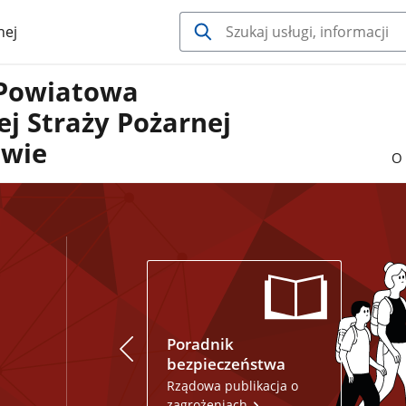
nej
Powiatowa
j Straży Pożarnej
owie
O 
Poradnik
Miejs
bezpieczeństwa
schron
aplika
Rządowa publikacja o
zagrożeniach
Dowied