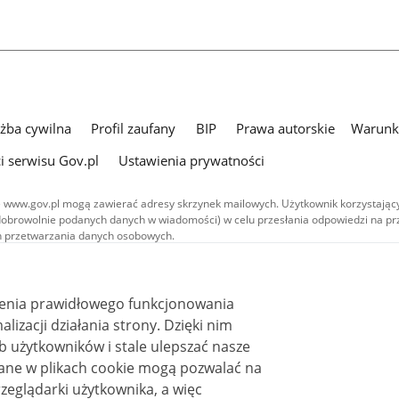
użba cywilna
Profil zaufany
BIP
Prawa autorskie
Warunki
i serwisu Gov.pl
Ustawienia prywatności
 www.gov.pl mogą zawierać adresy skrzynek mailowych. Użytkownik korzystający
dobrowolnie podanych danych w wiadomości) w celu przesłania odpowiedzi na prz
ach przetwarzania danych osobowych.
we publikowane w serwisie (z wyłączeniem treści audiowizualnych), są
 na licencji typu Creative Commons: uznanie autorstwa - na tych samych
 (CC BY-SA 4.0). Materiały audiowizualne, w tym zdjęcia, materiały audio i wideo
ienia prawidłowego funkcjonowania
ane na licencji typu Creative Commons: uznanie autorstwa użycie niekomercyjne 
ależnych 4.0 (CC BY-NC-ND 4.0), o ile nie jest to stwierdzone inaczej.
i działania strony. Dzięki nim
 użytkowników i stale ulepszać nasze
zeglądarki użytkownika, a więc