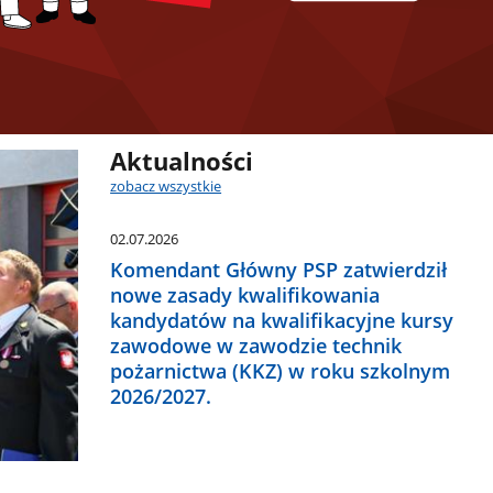
Aktualności
zobacz wszystkie
02.07.2026
Komendant Główny PSP zatwierdził
nowe zasady kwalifikowania
kandydatów na kwalifikacyjne kursy
zawodowe w zawodzie technik
pożarnictwa (KKZ) w roku szkolnym
2026/2027.