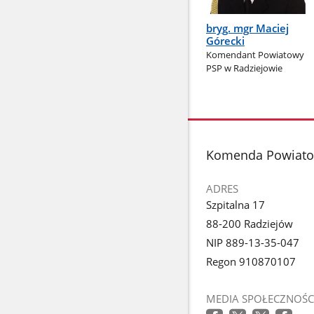
bryg. mgr Maciej
Górecki
Komendant Powiatowy
PSP w Radziejowie
stopka
Komenda Powiato
ADRES
Szpitalna 17
88-200 Radziejów
NIP 889-13-35-047
Regon 910870107
MEDIA SPOŁECZNOŚC