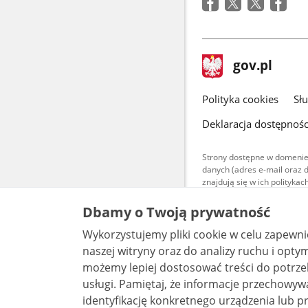
stopka
Strona
gov.pl
gov.pl
główna
gov.pl
Polityka cookies
Sł
Deklaracja dostępnośc
Strony dostępne w domenie
danych (adres e-mail oraz 
znajdują się w ich polityk
Treści teksto
Dbamy o Twoją prywatność
udostępniane
warunkach 4.0
Wykorzystujemy pliki cookie w celu zapewn
są udostępni
bez utworów z
naszej witryny oraz do analizy ruchu i optymalizacj
możemy lepiej dostosować treści do potrzeb
usługi. Pamiętaj, że informacje przechowywane w plikach cookie mogą pozwalać na
identyfikację konkretnego urządzenia lub pr