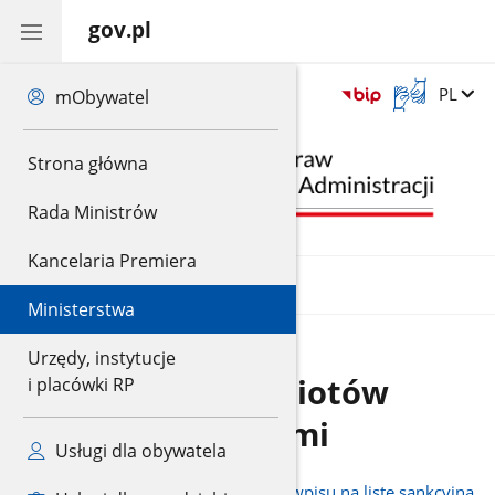
gov.pl
Otwórz
Zmień 
PL
Logowanie
mObywatel
okno
do
z
panelu
gov.pl
tłumaczem
Strona główna
języka
migowego
Rada Ministrów
Kancelaria Premiera
MENU
Ministerstwa
Urzędy, instytucje
Powrót
Lista osób i podmiotów
i placówki RP
objętych sankcjami
Usługi dla obywatela
Decyzje ministra SWiA w sprawie wpisu na listę sankcyjną