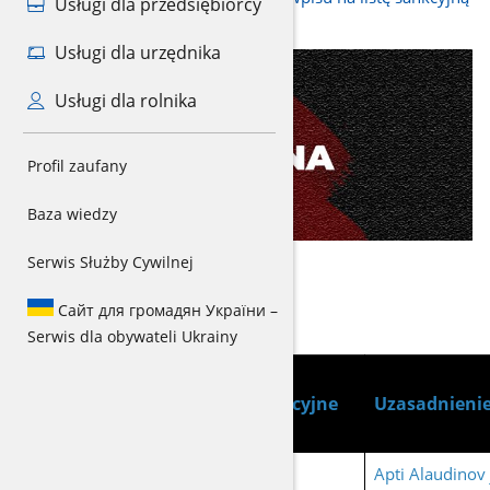
Usługi dla przedsiębiorcy
Usługi dla urzędnika
Usługi dla rolnika
Profil zaufany
Baza wiedzy
Serwis Służby Cywilnej
Сайт для громадян України –
Osoby
Serwis dla obywateli Ukrainy
Dane
Nazwisko i imię
identyfikacyjne
Uzasadnienie
osoby
Apti Alaudinov