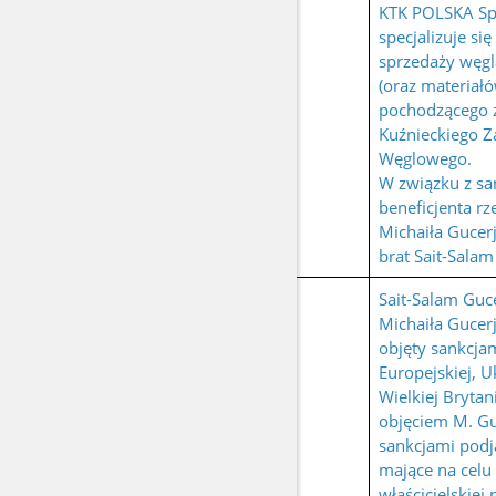
KTK POLSKA Sp.
specjalizuje si
sprzedaży węg
(oraz materiał
pochodzącego z
Kuźnieckiego Z
Węglowego.
W związku z san
beneficjenta r
Michaiła Gucerj
brat Sait-Sala
Sait-Salam Guc
Michaiła Gucerj
objęty sankcjam
Europejskiej, U
Wielkiej Brytan
objęciem M. G
sankcjami podją
mające na celu
właścicielskiej