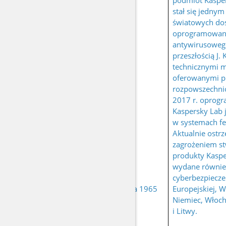
podmiot Kasper
stał się jednym
światowych d
oprogramowan
antywirusoweg
przeszłością J.
technicznymi 
oferowanymi pr
rozpowszechni
2017 r. oprog
Kaspersky Lab 
w systemach fe
Aktualnie ostrz
zagrożeniem s
produkty Kaspe
wydane równie
urodzony 4
cyberbezpiecze
KASPIERSKI Jewgienij
października 1965
Europejskiej, Wi
r.
Niemiec, Włoch
i Litwy.