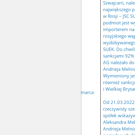
Szwajcarii, nal
największego p
w Rosji – JSC S
podmiot jest 
importerem na 
rosyjskiego wę
wydobywanego 
SUEK. Do chwili
sankcjami 92%
AG należało do 
Andrieja Melnic
Wymieniony je
również sankcj
i Wielkiej Brytan
MELNICZENKO
urodzony 8 marca
Andriej
1972 r.
Od 21.03.2022 r
rzeczywisty sze
spółek wskazyw
Aleksandra Mel
Andrieja Melnic