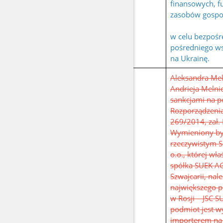
finansowych, f
zasobów gospo
w celu bezpośr
pośredniego ws
na Ukrainę.
Aleksandra Mel
Andrieja Melni
sankcjami na p
Rozporządzenia
269/2014, zał. 
Wymieniony by
rzeczywistym S
o.o., której wła
spółka SUEK AG
Szwajcarii, nal
największego p
w Rosji – JSC S
podmiot jest 
importerem na 