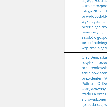
agresję Federac
Ukrainę rozpoc
lutego 2022 r. I
prawdopodobi
wykorzystania
przez niego śr
finansowych, f
zasobów gospo
bezpośredniego
wspierania agre
Oleg Deripaska
rosyjskim prze
pro-kremlowski
ściśle powiązan
prezydentem 
Putinem. O. Der
zaangażowany 
rządu FR oraz u
z prowadzonej 
gospodarczej w