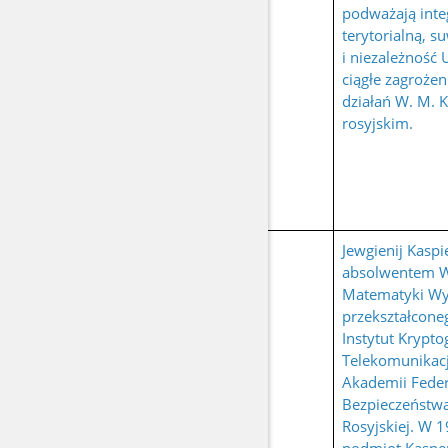
podważają inte
terytorialną, 
i niezależność U
ciągłe zagrożen
działań W. M. 
rosyjskim.
Jewgienij Kaspie
absolwentem W
Matematyki Wy
przekształcone
Instytut Kryptog
Telekomunikacji
Akademii Feder
Bezpieczeństwa
Rosyjskiej. W 1