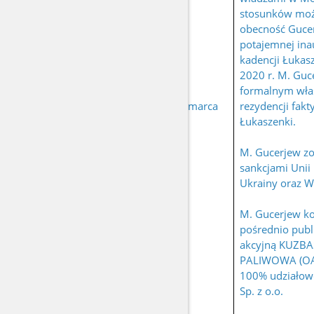
stosunków moż
obecność Guce
potajemnej ina
kadencji Łukas
2020 r. M. Guce
formalnym wła
urodzony 9 marca
rezydencji fakt
GUCERJEW Michaił
1958 r.
Łukaszenki.
M. Gucerjew zo
sankcjami Unii 
Ukrainy oraz Wi
M. Gucerjew ko
pośrednio publ
akcyjną KUZB
PALIWOWA (OAO
100% udziało
Sp. z o.o.