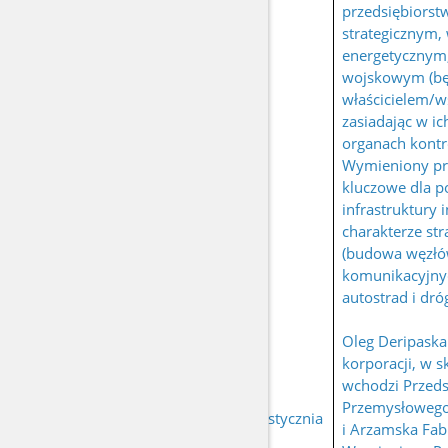
przedsiębiorst
strategicznym,
energetycznym
wojskowym (bę
właścicielem/w
zasiadając w ic
organach kontr
Wymieniony pr
kluczowe dla po
infrastruktury 
charakterze st
(budowa węzł
komunikacyjnyc
autostrad i dr
Oleg Deripaska 
korporacji, w s
wchodzi Przeds
Przemysłoweg
urodzony 2 stycznia
i Arzamska Fab
DERIPASKA Oleg
1968 r. w