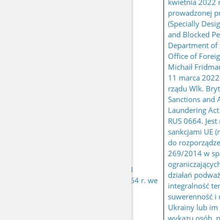
kwietnia 2022 
prowadzonej p
(Specially Desi
and Blocked Pe
Department of 
Office of Forei
Michaił Fridma
11 marca 2022 r
rządu Wlk. Bry
Sanctions and 
Laundering Act
RUS 0664. Jest
sankcjami UE (n
do rozporządze
269/2014 w sp
ograniczającyc
urodzony 21
działań podważ
FRIDMAN Michaił
kwietnia 1964 r. we
integralność ter
Lwowie
suwerenność i 
Ukrainy lub im
wykazu osób, 