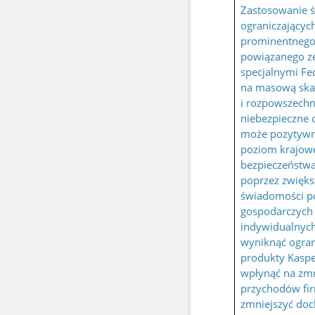
Zastosowanie 
ograniczającyc
prominentnego
powiązanego z
specjalnymi Fed
na masową ska
i rozpowszechn
niebezpieczne
może pozytywn
poziom krajow
bezpieczeństw
poprzez zwięks
świadomości 
gospodarczych 
indywidualnych
wyniknąć ogran
produkty Kasp
wpłynąć na zmn
przychodów fi
zmniejszyć do