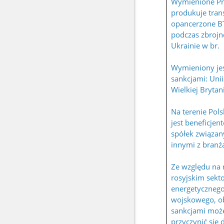
Wymienione Pr
Dzierżyńsku
produkuje tran
opancerzone B
podczas zbrojne
Ukrainie w br.
Wymieniony je
sankcjami: Unii
Wielkiej Brytani
Na terenie Pols
jest beneficje
spółek związa
innymi z branż
Ze względu na
rosyjskim sekt
energetyczneg
wojskowego, ob
sankcjami moż
przyczynić się 