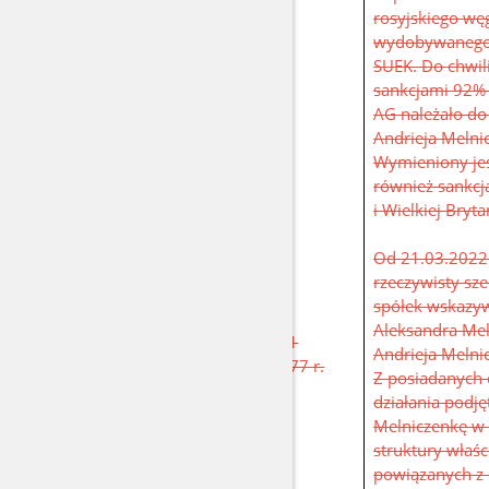
rosyjskiego wę
wydobywanego 
SUEK. Do chwili
sankcjami 92%
AG należało do 
Andrieja Melnic
Wymieniony je
również sankcj
i Wielkiej Brytan
Od 21.03.2022 r
rzeczywisty sze
spółek wskazyw
Aleksandra Mel
MELNICZENKO
urodzona 21
Andrieja Melnic
Aleksandra
kwietnia 1977 r.
Z posiadanych 
działania podję
Melniczenkę w 
struktury właści
powiązanych z