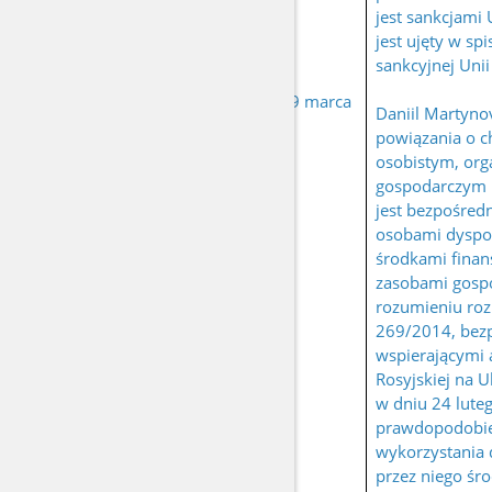
jest sankcjami 
jest ujęty w spi
sankcyjnej Unii
MARTYNOV Daniil
urodzony 19 marca
Daniil Martyno
Vasilevich
1983 r.
powiązania o c
osobistym, org
gospodarczym 
jest bezpośred
osobami dyspo
środkami fina
zasobami gosp
rozumieniu roz
269/2014, bez
wspierającymi a
Rosyjskiej na 
w dniu 24 luteg
prawdopodobi
wykorzystania
przez niego śr