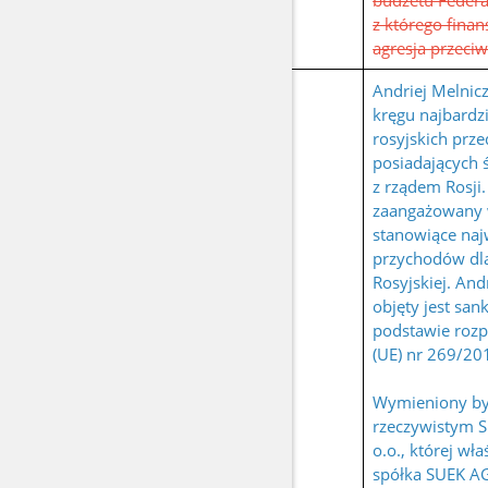
budżetu Federac
z którego fina
agresja przeciw
Andriej Melnic
kręgu najbard
rosyjskich prz
posiadających ś
z rządem Rosji. 
zaangażowany 
stanowiące naj
przychodów dla
Rosyjskiej. And
objęty jest san
podstawie rozp
(UE) nr 269/2014
Wymieniony by
rzeczywistym S
o.o., której wła
spółka SUEK AG