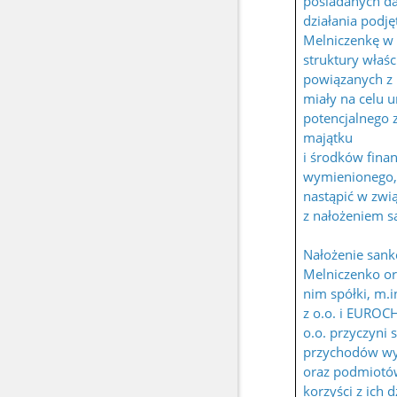
posiadanych da
działania podję
Melniczenkę w 
struktury właści
powiązanych z
miały na celu u
potencjalnego 
majątku
i środków fin
wymienionego
nastąpić w zwi
z nałożeniem sa
Nałożenie sankc
Melniczenko or
nim spółki, m.i
z o.o. i EURO
o.o. przyczyni 
przychodów wy
oraz podmiotó
korzyści z ich d