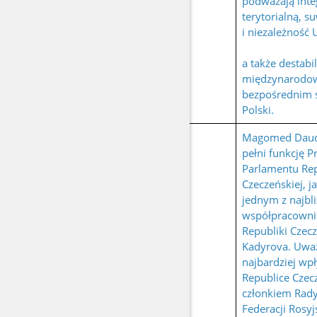
podważają inte
terytorialną, 
i niezależność 
a także destabil
międzynarodo
bezpośrednim 
Polski.
Magomed Daud
pełni funkcję 
Parlamentu Rep
Czeczeńskiej, j
jednym z najbl
współpracowni
Republiki Czec
Kadyrova. Uważ
najbardziej w
Republice Czecz
członkiem Ra
Federacji Rosyj