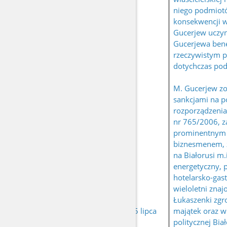
niego podmiot
konsekwencji w
Gucerjew uczyn
Gucerjewa ben
rzeczywistym 
dotychczas po
M. Gucerjew zo
sankcjami na p
rozporządzenia
nr 765/2006, zał
prominentnym 
biznesmenem,
na Białorusi m.
energetyczny, 
hotelarsko-gas
wieloletni zna
Łukaszenki zgr
GUCERJEW Sait-
urodzony 25 lipca
majątek oraz w
Salam
1959 r.
politycznej Bia