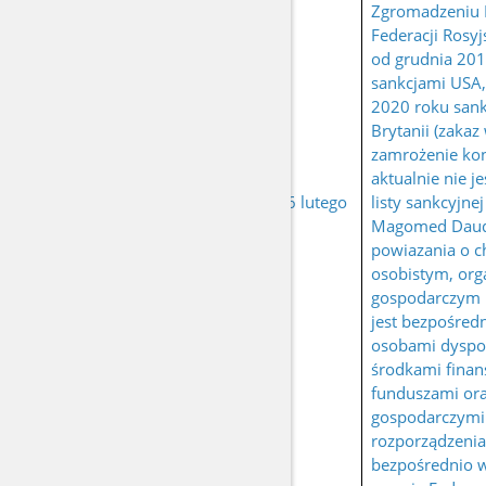
Zgromadzeniu 
Federacji Rosy
od grudnia 201
sankcjami USA,
2020 roku sank
Brytanii (zakaz
zamrożenie ko
aktualnie nie j
DAUDOV Magomed
urodzony 26 lutego
listy sankcyjnej
Hozhakhmedovich
1980 r.
Magomed Daud
powiazania o c
osobistym, org
gospodarczym 
jest bezpośred
osobami dyspo
środkami fina
funduszami or
gospodarczymi
rozporządzeni
bezpośrednio 