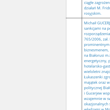
ciągłe zagrożen
działań M. Fr
rosyjskim.
Michaił GUCERJ
sankcjami na p
rozporządzenia
765/2006, zał. I
prominentnym 
biznesmenem,
na Białorusi m.
energetyczny, 
hotelarsko-gas
wieloletni zna
Łukaszenki zgr
majątek oraz w
politycznej Bia
i Gucerjew wspi
wzajemnie w s
okazjonalnych 
władzami w Mos