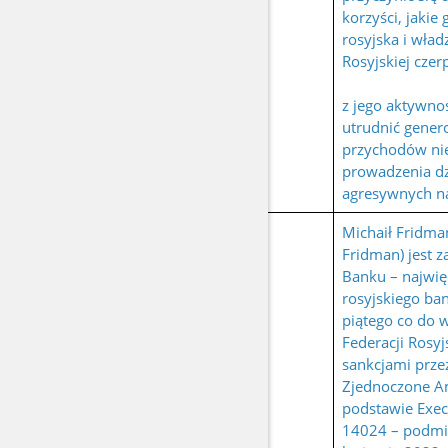
korzyści, jakie
rosyjska i wład
Rosyjskiej czer
z jego aktywno
utrudnić gener
przychodów ni
prowadzenia dz
agresywnych na
Michaił Fridma
Fridman) jest 
Banku – najwi
rosyjskiego ba
piątego co do 
Federacji Rosyj
sankcjami prze
Zjednoczone A
podstawie Exec
14024 – podmi