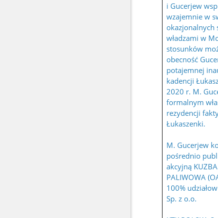
i Gucerjew wspi
wzajemnie w s
okazjonalnych 
władzami w Mos
stosunków moż
obecność Guce
potajemnej ina
kadencji Łukas
2020 r. M. Guce
formalnym wła
rezydencji fakt
Łukaszenki.
M. Gucerjew k
pośrednio publ
akcyjną KUZB
PALIWOWA (OAO
100% udziało
Sp. z o.o.