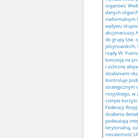
organów). Wed
danych oligarch
nieformalnym 
wpływu skupio
akcjonariuszy 
do grupy tzw. 
jelcynowskich, 
rządy W. Putin
koncesję na pr
i ochronę akt
działaniami sł
Kontroluje pod
strategicznym 
rosyjskiego, w
czerpie korzyśc
Federacji Rosyj
działania destab
podważają inte
terytorialną, s
niezależność Uk