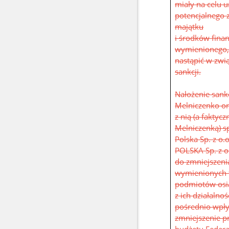
miały na celu u
potencjalnego 
majątku
i środków fin
wymienionego
nastąpić w zwi
sankcji.
Nałożenie sank
Melniczenko o
z nią (a faktyc
Melniczenką) sp
Polska Sp. z o
POLSKA Sp. z o.
do zmniejszen
wymienionych 
podmiotów osią
z ich działalno
pośrednio wpły
zmniejszenie 