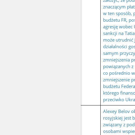
założyć, że pod
znaczącym płat
w ten sposób, p
budżetu FR, po
agresję wobec 
sankcji na Tati
może utrudnić 
działalności go
samym przyczyn
zmniejszenia 
powiązanych z
co pośrednio w
zmniejszenie 
budżetu Federac
którego finans
przeciwko Ukra
Alexey Belov o
rosyjskiej jest
związany z po
osobami wspier