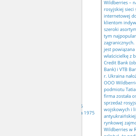
Wildberries – n
rosyjskiej sieci
internetowej do
klientom indy
szeroki asorty
tym najpopular
zagranicznych.
jest powiązana
właścicielkę z
Credit Bank (ob
Bank) i VTB Ba
r. Ukraina nało
OOO Wildberrie
podmiotu Tatia
firma została 
sprzedaż rosy
urodzona 16
wojskowych i li
BAKALCZUK Tatiana
października 1975
antyukraińskiej.
r.
rynkowej zajm
Wildberries w R