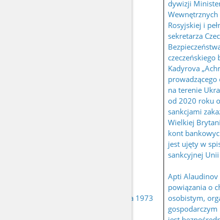
dywizji Minist
Wewnętrznych 
Rosyjskiej i peł
sekretarza Cze
Bezpieczeństw
czeczeńskiego 
Kadyrova „Ach
prowadzącego 
na terenie Ukr
od 2020 roku ob
sankcjami zaka
Wielkiej Brytan
kont bankowych
jest ujęty w spi
sankcyjnej Unii
Apti Alaudinov
urodzony 5
powiązania o c
ALAUDINOV Apti
października 1973
osobistym, org
Aronovich
r.
gospodarczym 
jest bezpośred