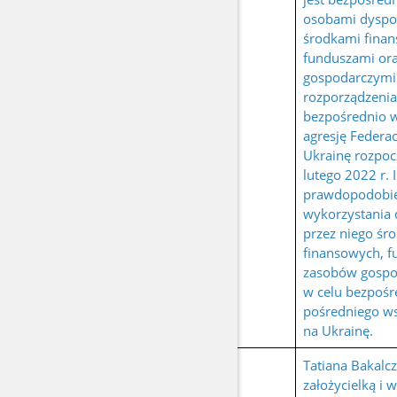
osobami dyspo
środkami fina
funduszami or
gospodarczymi
rozporządzeni
bezpośrednio 
agresję Federac
Ukrainę rozpoc
lutego 2022 r. I
prawdopodobi
wykorzystania
przez niego śr
finansowych, f
zasobów gospo
w celu bezpośr
pośredniego ws
na Ukrainę.
Tatiana Bakalcz
założycielką i 