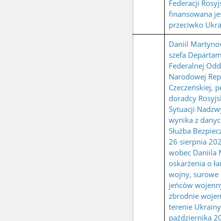
Federacji Rosyj
finansowana jes
przeciwko Ukra
Daniil Martynov
szefa Departam
Federalnej Odd
Narodowej Rep
Czeczeńskiej, p
doradcy Rosyjs
Sytuacji Nadzw
wynika z danyc
Służba Bezpiec
26 sierpnia 20
wobec Daniila
oskarżenia o ł
wojny, surowe 
jeńców wojenny
zbrodnie woje
terenie Ukrain
października 2