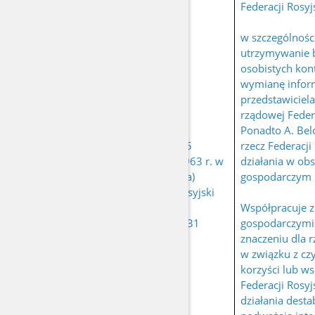
Federacji Rosyj
w szczególnośc
utrzymywanie b
osobistych kon
wymianę inform
przedstawiciela
rządowej Federa
Ponadto A. Bel
urodzony 15
rzecz Federacji
listopada 1963 r. w
działania w ob
BELOV Alexey
Wilnie (Litwa)
gospodarczym 
(BELOV Alexy)
obywatel rosyjski
nr PESEL:
Współpracuje 
63111513931
gospodarczymi
znaczeniu dla r
w związku z cz
korzyści lub ws
Federacji Rosyj
działania destab