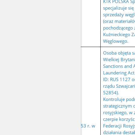
KTK POLSKA Sp.
specjalizuje si
sprzedaży węg
(oraz materiał
pochodzącego z
Kuźnieckiego Z
Węglowego.
Osoba objęta s
Wielkiej Brytan
Sanctions and 
Laundering Act
ID: RUS 1127 o
rządu Szwajcari
52854).
Kontroluje pod
strategicznym 
rosyjskiego, w
urodzony 8
czerpie korzyśc
KANTOR Wiaczesław
września 1953 r. w
Federacji Rosyj
Mosze
Moskwie
działania destab