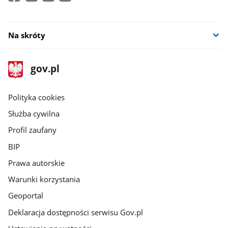
Na skróty
stopka
Strona
gov.pl
gov.pl
główna
gov.pl
Polityka cookies
Służba cywilna
Profil zaufany
BIP
Prawa autorskie
Warunki korzystania
Geoportal
Deklaracja dostępności serwisu Gov.pl