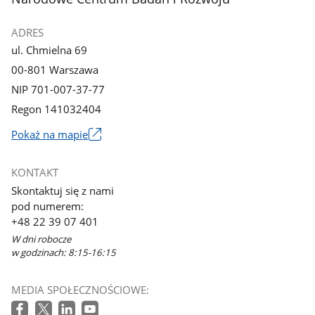
ADRES
ul. Chmielna 69
00-801 Warszawa
NIP 701-007-37-77
Regon 141032404
Pokaż na mapie
Link
otworzy
KONTAKT
się
Skontaktuj się z nami
w
pod numerem:
nowym
+48 22 39 07 401
oknie
W dni robocze
w godzinach: 8:15-16:15
MEDIA SPOŁECZNOŚCIOWE: