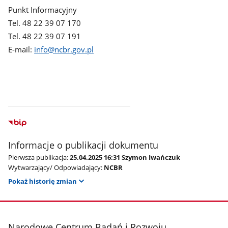
Punkt Informacyjny
Tel. 48 22 39 07 170
Tel. 48 22 39 07 191
E-mail:
info@ncbr.gov.pl
Informacje o publikacji dokumentu
Pierwsza publikacja:
25.04.2025 16:31 Szymon Iwańczuk
Wytwarzający/ Odpowiadający:
NCBR
Pokaż historię zmian
stopka
Narodowe Centrum Badań i Rozwoju