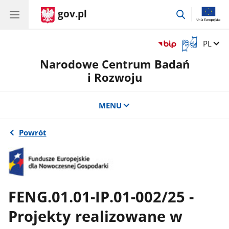
gov.pl
przejdź
do
wyszukiwar
Otwórz
Zmień 
PL
okno
Narodowe Centrum Badań
z
tłumaczem
i Rozwoju
języka
migowego
MENU
Powrót
FENG.01.01-IP.01-002/25 -
Projekty realizowane w