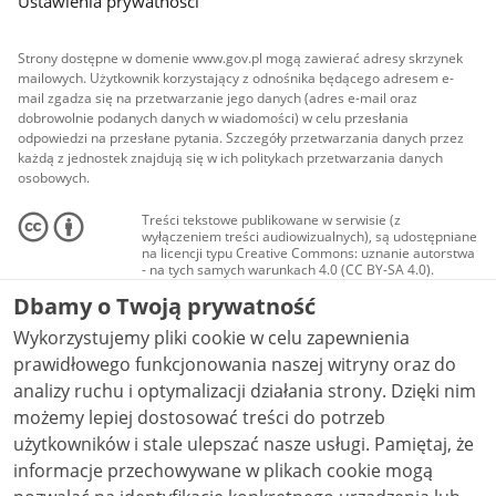
Ustawienia prywatności
Strony dostępne w domenie www.gov.pl mogą zawierać adresy skrzynek
mailowych. Użytkownik korzystający z odnośnika będącego adresem e-
mail zgadza się na przetwarzanie jego danych (adres e-mail oraz
dobrowolnie podanych danych w wiadomości) w celu przesłania
odpowiedzi na przesłane pytania. Szczegóły przetwarzania danych przez
każdą z jednostek znajdują się w ich politykach przetwarzania danych
osobowych.
Treści tekstowe publikowane w serwisie (z
wyłączeniem treści audiowizualnych), są udostępniane
na licencji typu Creative Commons: uznanie autorstwa
- na tych samych warunkach 4.0 (CC BY-SA 4.0).
Materiały audiowizualne, w tym zdjęcia, materiały
Dbamy o Twoją prywatność
audio i wideo, są udostępniane na licencji typu
Creative Commons: uznanie autorstwa użycie
Wykorzystujemy pliki cookie w celu zapewnienia
niekomercyjne - bez utworów zależnych 4.0 (CC BY-
NC-ND 4.0), o ile nie jest to stwierdzone inaczej.
prawidłowego funkcjonowania naszej witryny oraz do
analizy ruchu i optymalizacji działania strony. Dzięki nim
możemy lepiej dostosować treści do potrzeb
użytkowników i stale ulepszać nasze usługi. Pamiętaj, że
informacje przechowywane w plikach cookie mogą