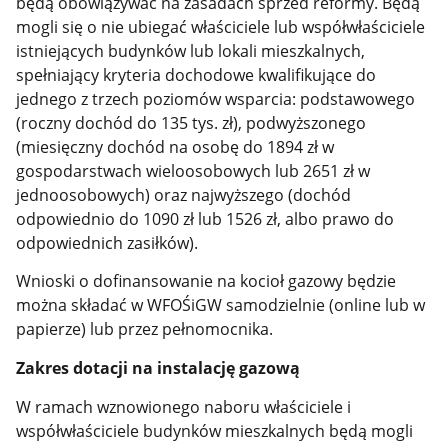
będą obowiązywać na zasadach sprzed reformy. Będą
mogli się o nie ubiegać właściciele lub współwłaściciele
istniejących budynków lub lokali mieszkalnych,
spełniający kryteria dochodowe kwalifikujące do
jednego z trzech poziomów wsparcia: podstawowego
(roczny dochód do 135 tys. zł), podwyższonego
(miesięczny dochód na osobę do 1894 zł w
gospodarstwach wieloosobowych lub 2651 zł w
jednoosobowych) oraz najwyższego (dochód
odpowiednio do 1090 zł lub 1526 zł, albo prawo do
odpowiednich zasiłków).
Wnioski o dofinansowanie na kocioł gazowy będzie
można składać w WFOŚiGW samodzielnie (online lub w
papierze) lub przez pełnomocnika.
Zakres dotacji na instalację gazową
W ramach wznowionego naboru właściciele i
współwłaściciele budynków mieszkalnych będą mogli