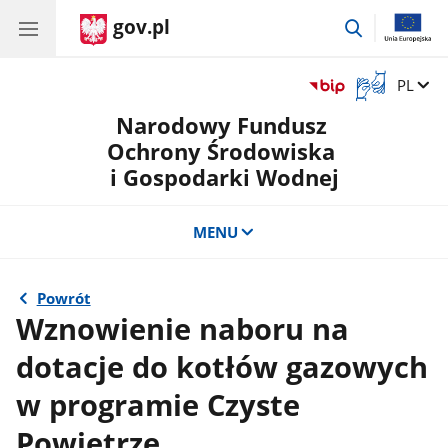
gov.pl
przejdź
do
wyszukiwar
Otwórz
Zmień 
PL
okno
Narodowy Fundusz
z
tłumaczem
Ochrony Środowiska
języka
i Gospodarki Wodnej
migowego
MENU
Powrót
Wznowienie naboru na
dotacje do kotłów gazowych
w programie Czyste
Powietrze