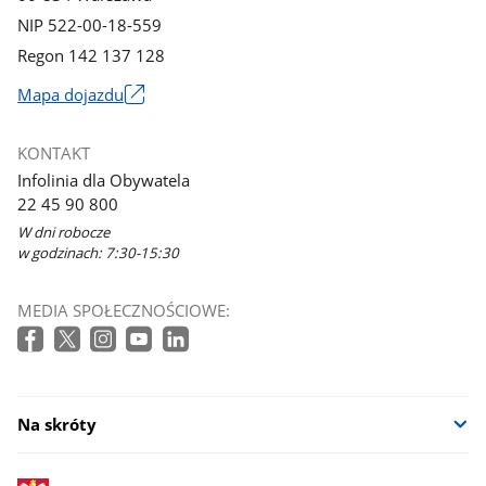
NIP 522-00-18-559
Regon 142 137 128
Mapa dojazdu
Link
otworzy
KONTAKT
się
Infolinia dla Obywatela
w
22 45 90 800
nowym
W dni robocze
oknie
w godzinach: 7:30-15:30
MEDIA SPOŁECZNOŚCIOWE:
Na skróty