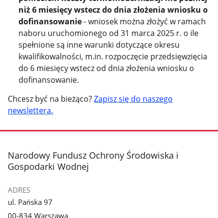
niż 6 miesięcy wstecz do dnia złożenia wniosku o
dofinansowanie
- wniosek można złożyć w ramach
naboru uruchomionego od 31 marca 2025 r. o ile
spełnione są inne warunki dotyczące okresu
kwalifikowalności, m.in. rozpoczęcie przedsięwzięcia
do 6 miesięcy wstecz od dnia złożenia wniosku o
dofinansowanie.
Chcesz być na bieżąco?
Zapisz się do naszego
newslettera.
stopka
Narodowy Fundusz Ochrony Środowiska i
Gospodarki Wodnej
ADRES
ul. Pańska 97
00-834 Warszawa