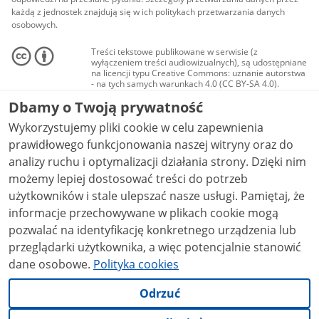
każdą z jednostek znajdują się w ich politykach przetwarzania danych
osobowych.
Treści tekstowe publikowane w serwisie (z
wyłączeniem treści audiowizualnych), są udostępniane
na licencji typu Creative Commons: uznanie autorstwa
- na tych samych warunkach 4.0 (CC BY-SA 4.0).
Materiały audiowizualne, w tym zdjęcia, materiały
Dbamy o Twoją prywatność
audio i wideo, są udostępniane na licencji typu
Creative Commons: uznanie autorstwa użycie
Wykorzystujemy pliki cookie w celu zapewnienia
niekomercyjne - bez utworów zależnych 4.0 (CC BY-
NC-ND 4.0), o ile nie jest to stwierdzone inaczej.
prawidłowego funkcjonowania naszej witryny oraz do
analizy ruchu i optymalizacji działania strony. Dzięki nim
możemy lepiej dostosować treści do potrzeb
użytkowników i stale ulepszać nasze usługi. Pamiętaj, że
informacje przechowywane w plikach cookie mogą
pozwalać na identyfikację konkretnego urządzenia lub
przeglądarki użytkownika, a więc potencjalnie stanowić
dane osobowe.
Polityka cookies
Odrzuć