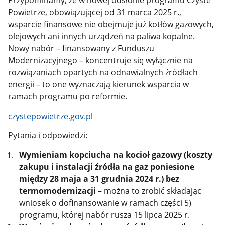
Przypominamy, że w nowej odsłonie programu Czyste
Powietrze, obowiązującej od 31 marca 2025 r.,
wsparcie finansowe nie obejmuje już kotłów gazowych,
olejowych ani innych urządzeń na paliwa kopalne.
Nowy nabór – finansowany z Funduszu
Modernizacyjnego – koncentruje się wyłącznie na
rozwiązaniach opartych na odnawialnych źródłach
energii – to one wyznaczają kierunek wsparcia w
ramach programu po reformie.
czystepowietrze.gov.pl
Pytania i odpowiedzi:
Wymieniam kopciucha na kocioł gazowy (koszty
zakupu i instalacji źródła na gaz poniesione
między 28 maja a 31 grudnia 2024 r.) bez
termomodernizacji
– można to zrobić składając
wniosek o dofinansowanie w ramach części 5)
programu, której nabór rusza 15 lipca 2025 r.