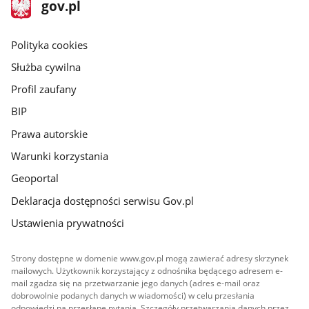
stopka
Strona
gov.pl
gov.pl
główna
gov.pl
Polityka cookies
Służba cywilna
Profil zaufany
BIP
Prawa autorskie
Warunki korzystania
Geoportal
Deklaracja dostępności serwisu Gov.pl
Ustawienia prywatności
Strony dostępne w domenie www.gov.pl mogą zawierać adresy skrzynek
mailowych. Użytkownik korzystający z odnośnika będącego adresem e-
mail zgadza się na przetwarzanie jego danych (adres e-mail oraz
dobrowolnie podanych danych w wiadomości) w celu przesłania
odpowiedzi na przesłane pytania. Szczegóły przetwarzania danych przez