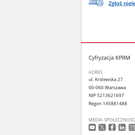
Zgłoś niel
stopka
Cyfryzacja KPRM
ADRES
ul. Królewska 27
00-060 Warszawa
NIP 5213621697
Regon 145881488
MEDIA SPOŁECZNOŚC