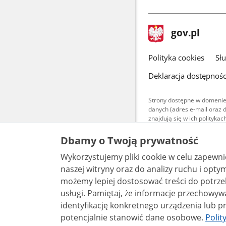
stopka
Strona
gov.pl
gov.pl
główna
gov.pl
Polityka cookies
Sł
Deklaracja dostępnośc
Strony dostępne w domenie
danych (adres e-mail oraz 
znajdują się w ich polityk
Treści teksto
Dbamy o Twoją prywatność
udostępniane
warunkach 4.0
Wykorzystujemy pliki cookie w celu zapewn
są udostępni
bez utworów z
naszej witryny oraz do analizy ruchu i optymalizacj
możemy lepiej dostosować treści do potrzeb
usługi. Pamiętaj, że informacje przechowywane w plikach cookie mogą pozwalać na
identyfikację konkretnego urządzenia lub pr
potencjalnie stanowić dane osobowe.
Polit