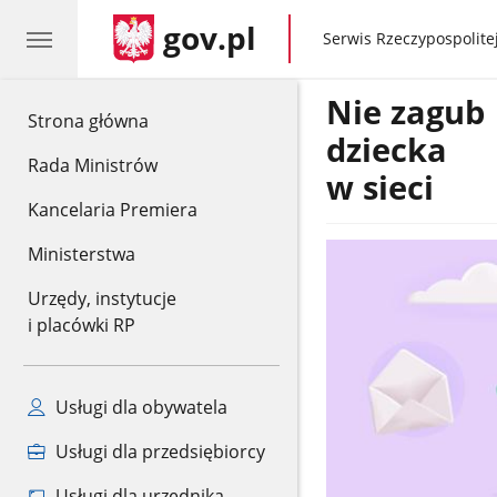
gov.pl
gov.pl
Serwis Rzeczypospolitej
Nie zagub
gov.pl
Strona główna
dziecka
Rada Ministrów
w sieci
Kancelaria Premiera
Ministerstwa
Urzędy, instytucje
i placówki RP
Usługi dla obywatela
Usługi dla przedsiębiorcy
Usługi dla urzędnika