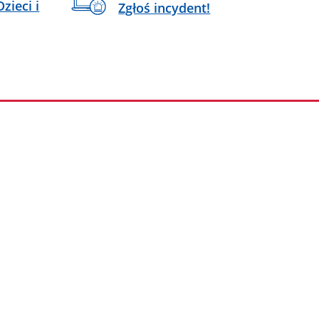
zieci i
Zgłoś incydent!