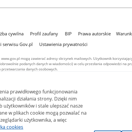
użba cywilna
Profil zaufany
BIP
Prawa autorskie
Warunki
i serwisu Gov.pl
Ustawienia prywatności
 www.gov.pl mogą zawierać adresy skrzynek mailowych. Użytkownik korzystający
dobrowolnie podanych danych w wiadomości) w celu przesłania odpowiedzi na prz
ach przetwarzania danych osobowych.
we publikowane w serwisie (z wyłączeniem treści audiowizualnych), są
 na licencji typu Creative Commons: uznanie autorstwa - na tych samych
 (CC BY-SA 4.0). Materiały audiowizualne, w tym zdjęcia, materiały audio i wideo
ienia prawidłowego funkcjonowania
ane na licencji typu Creative Commons: uznanie autorstwa użycie niekomercyjne 
ależnych 4.0 (CC BY-NC-ND 4.0), o ile nie jest to stwierdzone inaczej.
i działania strony. Dzięki nim
 użytkowników i stale ulepszać nasze
zeglądarki użytkownika, a więc
yka cookies