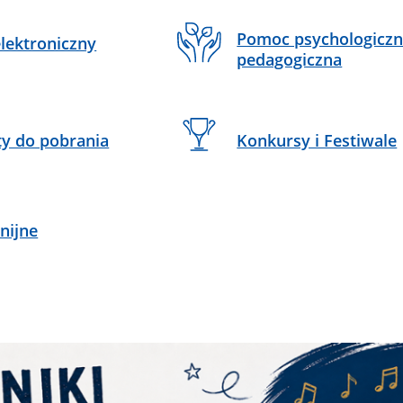
Pomoc psychologiczn
elektroniczny
pedagogiczna
y do pobrania
Konkursy i Festiwale
nijne