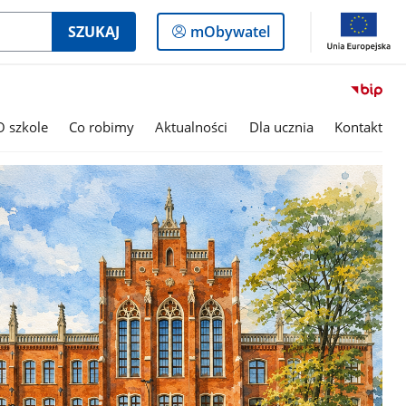
Logowanie
SZUKAJ
mObywatel
do
panelu
O szkole
Co robimy
Aktualności
Dla ucznia
Kontakt