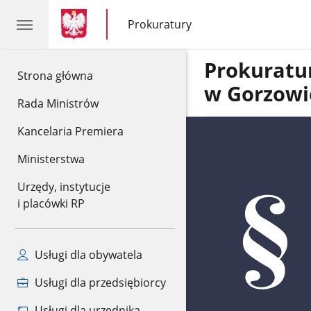
gov.pl
gov.pl
Prokuratury
gov.pl
Prokuratury
Prokurat
gov.pl
Strona główna
w Gorzowi
Rada Ministrów
Kancelaria Premiera
Ministerstwa
Urzędy, instytucje
i placówki RP
Usługi dla obywatela
Usługi dla przedsiębiorcy
Usługi dla urzędnika