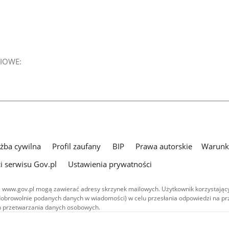
IOWE:
użba cywilna
Profil zaufany
BIP
Prawa autorskie
Warunki
i serwisu Gov.pl
Ustawienia prywatności
 www.gov.pl mogą zawierać adresy skrzynek mailowych. Użytkownik korzystający
dobrowolnie podanych danych w wiadomości) w celu przesłania odpowiedzi na prz
ach przetwarzania danych osobowych.
we publikowane w serwisie (z wyłączeniem treści audiowizualnych), są