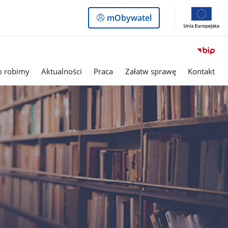
Logowanie
mObywatel
do
panelu
o robimy
Aktualności
Praca
Załatw sprawę
Kontakt