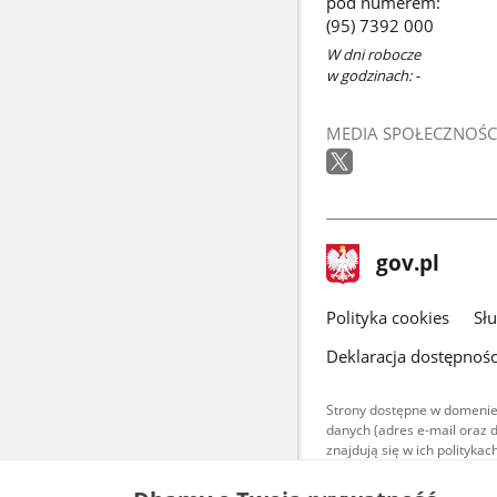
pod numerem:
(95) 7392 000
W dni robocze
w godzinach: -
MEDIA SPOŁECZNOŚC
stopka
Strona
gov.pl
gov.pl
główna
gov.pl
Polityka cookies
Sł
Deklaracja dostępnośc
Strony dostępne w domenie
danych (adres e-mail oraz 
znajdują się w ich polityk
Treści teksto