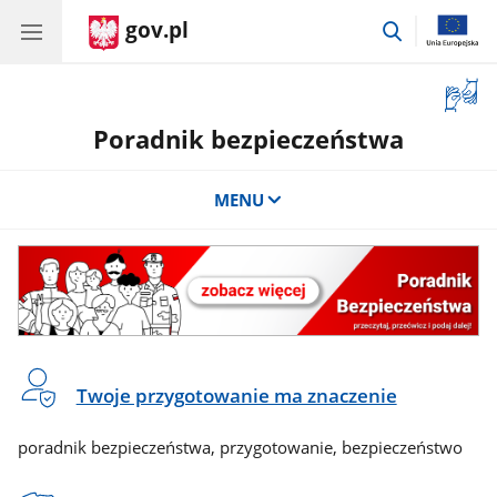
gov.pl
przejdź
do
wyszukiwar
Otwór
okno
Poradnik bezpieczeństwa
z
tłuma
języka
MENU
migow
Poradnik
bezpieczeństwa
Twoje przygotowanie ma znaczenie
poradnik bezpieczeństwa, przygotowanie, bezpieczeństwo