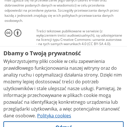
mail zgadza się na przetwarzanie jego danych (adres e-mail oraz
dobrowolnie podanych danych w wiadomości) w celu przesłania
odpowiedzi na przesłane pytania. Szczegóły przetwarzania danych przez
każdą z jednostek znajdują się w ich politykach przetwarzania danych
osobowych.
Treści tekstowe publikowane w serwisie (z
wyłączeniem treści audiowizualnych), są udostępniane
na licencji typu Creative Commons: uznanie autorstwa
- na tych samych warunkach 4.0 (CC BY-SA 4.0).
Materiały audiowizualne, w tym zdjęcia, materiały
Dbamy o Twoją prywatność
audio i wideo, są udostępniane na licencji typu
Creative Commons: uznanie autorstwa użycie
Wykorzystujemy pliki cookie w celu zapewnienia
niekomercyjne - bez utworów zależnych 4.0 (CC BY-
NC-ND 4.0), o ile nie jest to stwierdzone inaczej.
prawidłowego funkcjonowania naszej witryny oraz do
analizy ruchu i optymalizacji działania strony. Dzięki nim
możemy lepiej dostosować treści do potrzeb
użytkowników i stale ulepszać nasze usługi. Pamiętaj, że
informacje przechowywane w plikach cookie mogą
pozwalać na identyfikację konkretnego urządzenia lub
przeglądarki użytkownika, a więc potencjalnie stanowić
dane osobowe.
Polityka cookies