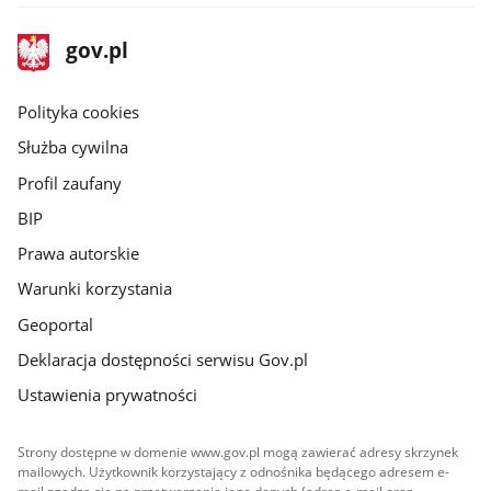
stopka
Strona
gov.pl
gov.pl
główna
gov.pl
Polityka cookies
Służba cywilna
Profil zaufany
BIP
Prawa autorskie
Warunki korzystania
Geoportal
Deklaracja dostępności serwisu Gov.pl
Ustawienia prywatności
Strony dostępne w domenie www.gov.pl mogą zawierać adresy skrzynek
mailowych. Użytkownik korzystający z odnośnika będącego adresem e-