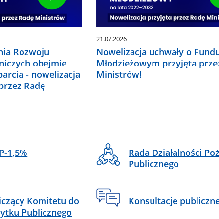
21.07.2026
nia Rozwoju
Nowelizacja uchwały o Fund
dniczych obejmie
Młodzieżowym przyjęta prze
arcia - nowelizacja
Ministrów!
 przez Radę
Rada Działalności Po
P-1,5%
Publicznego
Konsultacje publiczn
czący Komitetu do
ytku Publicznego