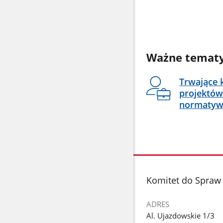
Ważne temat
Trwające 
projektów
normatyw
stopka
Komitet do Spraw 
ADRES
Al. Ujazdowskie 1/3