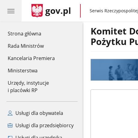
gov.pl
gov.pl
Serwis Rzeczypospolitej
Komitet D
gov.pl
Strona główna
Pożytku P
Rada Ministrów
Kancelaria Premiera
Ministerstwa
Urzędy, instytucje
i placówki RP
Usługi dla obywatela
Usługi dla przedsiębiorcy
Usługi dla urzędnika