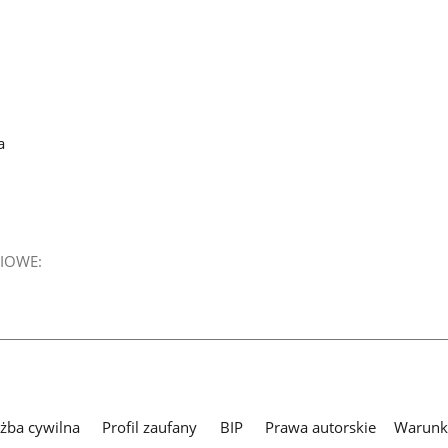
a
IOWE:
użba cywilna
Profil zaufany
BIP
Prawa autorskie
Warunki