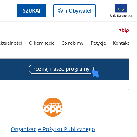
Logowanie
SZUKAJ
mObywatel
do
panelu
ktualności
O komitecie
Co robimy
Petycje
Kontakt
Organizacje Pożytku Publicznego