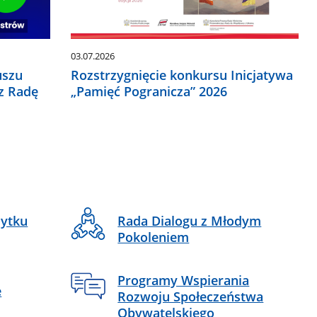
03.07.2026
uszu
Rozstrzygnięcie konkursu Inicjatywa
z Radę
„Pamięć Pogranicza” 2026
żytku
Rada Dialogu z Młodym
Pokoleniem
Programy Wspierania
e
Rozwoju Społeczeństwa
Obywatelskiego