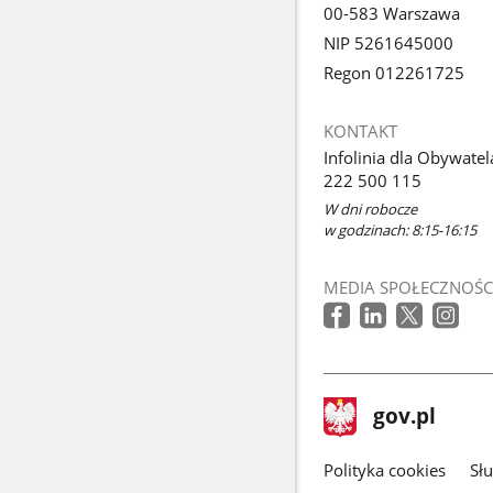
00-583 Warszawa
NIP 5261645000
Regon 012261725
KONTAKT
Infolinia dla Obywatel
222 500 115
W dni robocze
w godzinach: 8:15-16:15
MEDIA SPOŁECZNOŚC
stopka
Strona
gov.pl
gov.pl
główna
gov.pl
Polityka cookies
Sł