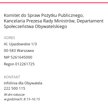
stopka
Komitet do Spraw Pożytku Publicznego,
Kancelaria Prezesa Rady Ministrów, Departament
Społeczeństwa Obywatelskiego
ADRES
Al. Ujazdowskie 1/3
00-583 Warszawa
NIP 5261645000
Regon 012261725
KONTAKT
Infolinia dla Obywatela
222 500 115
W dni robocze
w godzinach: 8:15-16:15