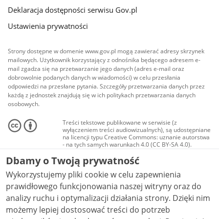
Deklaracja dostępności serwisu Gov.pl
Ustawienia prywatności
Strony dostępne w domenie www.gov.pl mogą zawierać adresy skrzynek
mailowych. Użytkownik korzystający z odnośnika będącego adresem e-
mail zgadza się na przetwarzanie jego danych (adres e-mail oraz
dobrowolnie podanych danych w wiadomości) w celu przesłania
odpowiedzi na przesłane pytania. Szczegóły przetwarzania danych przez
każdą z jednostek znajdują się w ich politykach przetwarzania danych
osobowych.
Treści tekstowe publikowane w serwisie (z
wyłączeniem treści audiowizualnych), są udostępniane
na licencji typu Creative Commons: uznanie autorstwa
- na tych samych warunkach 4.0 (CC BY-SA 4.0).
Materiały audiowizualne, w tym zdjęcia, materiały
Dbamy o Twoją prywatność
audio i wideo, są udostępniane na licencji typu
Creative Commons: uznanie autorstwa użycie
Wykorzystujemy pliki cookie w celu zapewnienia
niekomercyjne - bez utworów zależnych 4.0 (CC BY-
NC-ND 4.0), o ile nie jest to stwierdzone inaczej.
prawidłowego funkcjonowania naszej witryny oraz do
analizy ruchu i optymalizacji działania strony. Dzięki nim
możemy lepiej dostosować treści do potrzeb