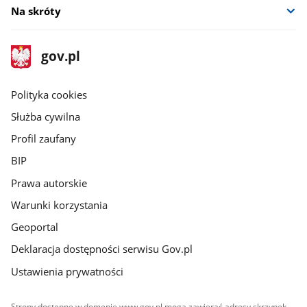
Na skróty
stopka
Strona
gov.pl
gov.pl
główna
gov.pl
Polityka cookies
Służba cywilna
Profil zaufany
BIP
Prawa autorskie
Warunki korzystania
Geoportal
Deklaracja dostępności serwisu Gov.pl
Ustawienia prywatności
Strony dostępne w domenie www.gov.pl mogą zawierać adresy skrzynek