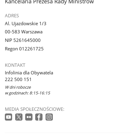
stopka
Kancelaria Prezesa Rady Ministrów
ADRES
Al. Ujazdowskie 1/3
00-583 Warszawa
NIP 5261645000
Regon 012261725
KONTAKT
Infolinia dla Obywatela
222 500 151
W dni robocze
w godzinach: 8:15-16:15
MEDIA SPOŁECZNOŚCIOWE: