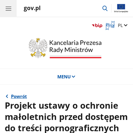
gov.pl
przejdź
do
wyszukiwar
Otwórz
Zmień 
PL
okno
z
tłumaczem
języka
migowego
MENU
Powrót
Projekt ustawy o ochronie
małoletnich przed dostępem
do treści pornograficznych