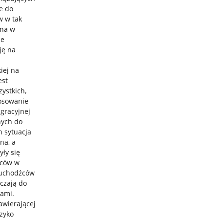
e do
w w tak
ona w
ie
ję na
iej na
est
ystkich,
tosowanie
gracyjnej
nych do
h sytuacja
na, a
yły się
mców w
 uchodźców
zczają do
iami.
awierającej
yzyko