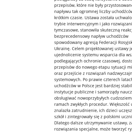
przepisów, które nie były przystosowan
napływu tak ogromnej liczby uchodźcó
krótkim czasie. Ustawa została uchwal
trybie interwencyjnym i jako rozwiązan
tymczasowe, stanowiła skuteczną reakc
bezprecedensowy napływ uchodźców
spowodowany agresją Federacji Rosyjsk
Ukrainę. Celem projektowanej ustawy j
ujednolicenie systemu wsparcia dla wsz
podlegających ochronie czasowej, dos
przepisów do nowego etapu sytuacji mi
oraz przejście z rozwiązań nadzwyczaj
systemowych. Po prawie czterech latac
uchodźców w Polsce jest bardziej stabil
instytucje publiczne i samorządy naucz
obsługiwać nowoprzybyłych cudzozie
ramach zwykłych procedur. Większość
znalazła zatrudnienie, ich dzieci uczęs
szkół i zintegrowały się z polskimi uczn
Dlatego dalsze utrzymywanie ustawy, z
rozwiązania specjalne, może tworzyć r