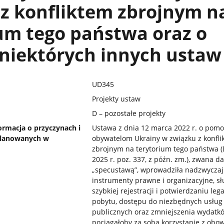
z konfliktem zbrojnym n
um tego państwa oraz o
 niektórych innych ustaw
UD345
Projekty ustaw
D – pozostałe projekty
ormacja o przyczynach i
Ustawa z dnia 12 marca 2022 r. o pomo
planowanych w
obywatelom Ukrainy w związku z konfli
zbrojnym na terytorium tego państwa (D
2025 r. poz. 337, z późn. zm.), zwana da
„specustawą”, wprowadziła nadzwycza
instrumenty prawne i organizacyjne, s
szybkiej rejestracji i potwierdzaniu leg
pobytu, dostępu do niezbędnych usług
publicznych oraz zmniejszenia wydatkó
pociągałoby za sobą korzystanie z obo