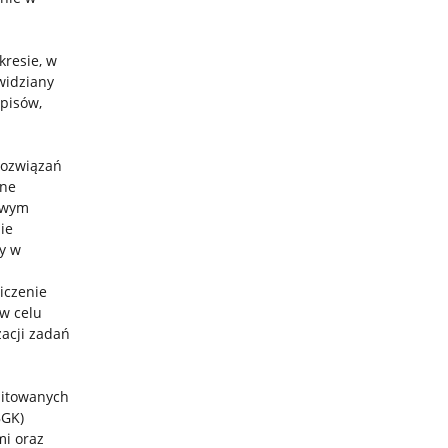
kresie, w
widziany
episów,
rozwiązań
nne
owym
ie
y w
iczenie
w celu
zacji zadań
mitowanych
BGK)
mi oraz