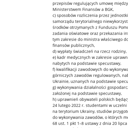
przepisów regulujących umowę między
Ministerstwem Finansów a BGK,
c) sposobów rozliczenia przez jednostki
samorządu terytorialnego niewykorzys
środków otrzymanych z Funduszu Pom
zadania oświatowe oraz przekazania in
tym zakresie do ministra właściwego d
finansów publicznych,
d) wypłaty świadczeń na rzecz rodziny,
e) kadr medycznych w zakresie uprawn
nabytych na podstawie specustawy,
f) kwalifikacji zawodowych do wykonyw
górniczych zawodów regulowanych, na
Ukrainie, uznanych na podstawie spec
g) wykonywania działalności gospodarcz
założonej na podstawie specustawy,
h) uprawnień obywateli polskich będąc
24 lutego 2022 r. studentami w uczelni 
na terytorium Ukrainy, studiów przygo
do wykonywania zawodów, o których mo
68 ust. 1 pkt 1–8 ustawy z dnia 20 lipca 