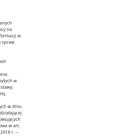
tanych
ocy na
formacji w
o spraw
ień
ania
bytych w
ustawy;
ej,
ych w dniu
działającej
towujących
wa w art.
2018 r. –