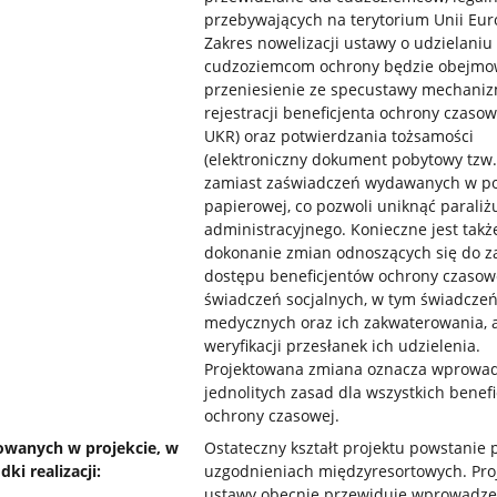
przebywających na terytorium Unii Euro
Zakres nowelizacji ustawy o udzielaniu
cudzoziemcom ochrony będzie obejmo
przeniesienie ze specustawy mechani
rejestracji beneficjenta ochrony czasow
UKR) oraz potwierdzania tożsamości
(elektroniczny dokument pobytowy tzw. 
zamiast zaświadczeń wydawanych w po
papierowej, co pozwoli uniknąć paraliż
administracyjnego. Konieczne jest takż
dokonanie zmian odnoszących się do z
dostępu beneficjentów ochrony czasow
świadczeń socjalnych, w tym świadcze
medycznych oraz ich zakwaterowania, a
weryfikacji przesłanek ich udzielenia.
Projektowana zmiana oznacza wprowa
jednolitych zasad dla wszystkich benef
ochrony czasowej.
owanych w projekcie, w
Ostateczny kształt projektu powstanie 
i realizacji:
uzgodnieniach międzyresortowych. Pro
ustawy obecnie przewiduje wprowadze