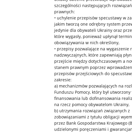
szczególności następujących rozwiązań
prawnych:
• uchylenie przepisów specustawy w za
jakim tworzą one odrębny system prze
jedynie dla obywateli Ukrainy oraz prz
które wygasły, ponieważ upłynął termin
obowiązywania w nich określony,
• przepisy pozwalające na wygaszenie 
nadzwyczajnych, które zapewniają pły
przejście między dotychczasowym a n
stanem prawnym poprzez wprowadzen
przepisów przejściowych do specustaw
zakresie:
a) mechanizmów pozwalających na rozl
Funduszu Pomocy, który był utworzony 
finansowania lub dofinansowania reali
na rzecz pomocy obywatelom Ukrainy,
b) utrzymania rozwiązań związanych z
zobowiązaniami z tytułu obligacji wye
przez Bank Gospodarstwa Krajowego (
udzielonymi poręczeniami i gwarancja