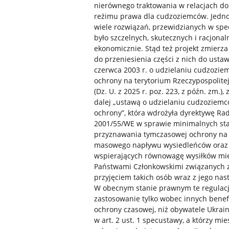
nierównego traktowania w relacjach do
reżimu prawa dla cudzoziemców. Jedn
wiele rozwiązań, przewidzianych w spe
było szczelnych, skutecznych i racjonal
ekonomicznie. Stąd też projekt zmierza
do przeniesienia części z nich do ustaw
czerwca 2003 r. o udzielaniu cudzozi
ochrony na terytorium Rzeczypospolitej
(Dz. U. z 2025 r. poz. 223, z późn. zm.),
dalej „ustawą o udzielaniu cudzoziem
ochrony”, która wdrożyła dyrektywę Ra
2001/55/WE w sprawie minimalnych s
przyznawania tymczasowej ochrony na
masowego napływu wysiedleńców oraz
wspierających równowagę wysiłków mi
Państwami Członkowskimi związanych 
przyjęciem takich osób wraz z jego na
W obecnym stanie prawnym te regulacj
zastosowanie tylko wobec innych benef
ochrony czasowej, niż obywatele Ukrai
w art. 2 ust. 1 specustawy, a którzy mie