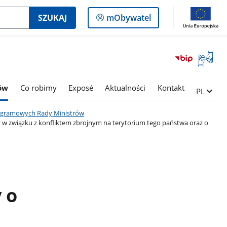
Logowanie
SZUKAJ
mObywatel
do
panelu
Otwórz
okno
z
tłumac
rów
Co robimy
Exposé
Aktualności
Kontakt
Zmień ję
PL
języka
migowe
programowych Rady Ministrów
w związku z konfliktem zbrojnym na terytorium tego państwa oraz o
 o