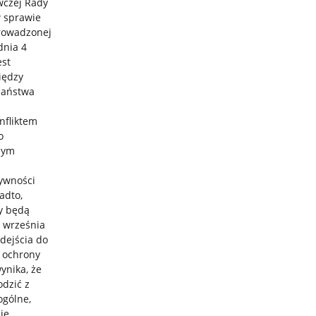
wczej Rady
w sprawie
rowadzonej
dnia 4
est
iędzy
państwa
nfliktem
o
lnym
tywności
adto,
y będą
 września
dejścia do
 ochrony
ynika, że
dzić z
ogólne,
ie