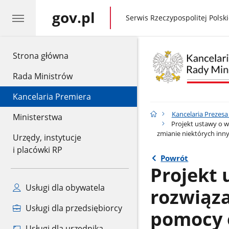
gov.pl
gov.pl
Serwis Rzeczypospolitej Polski
gov.pl
Strona główna
Rada Ministrów
Kancelaria Premiera
Kancelaria Prezes
Ministerstwa
Projekt ustawy o w
zmianie niektórych inn
Urzędy, instytucje
i placówki RP
Powrót
Projekt
Usługi dla obywatela
rozwiąz
Usługi dla przedsiębiorcy
pomocy 
Usługi dla urzędnika