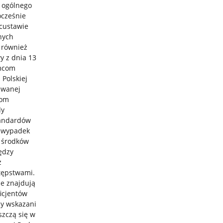
 ogólnego
ocześnie
custawie
nych
 również
y z dnia 13
emcom
 Polskiej
 zwanej
com
dy
tandardów
 wypadek
 środków
ędzy
z
stępstwami.
e znajdują
icjentów
ny wskazani
szczą się w