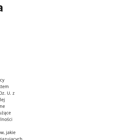
a
cy
ktem
z. U. z
lej
jne
łużące
alności
w, jakie
wiązujących