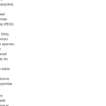
pejskiej.
wał
zmów
ej (PESEL
DIIA),
staci
u aparatu
e
asad
ej do
ń
 także
dzenie
icjentów
po
jekt
nie w