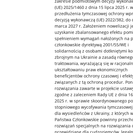
zakresie podmiotowym decyzji wykona
(UE) 2025/1460 z dnia 15 lipca 2025 r. 
przedłużenia tymczasowej ochrony wp
decyzją wykonawczą (UE) 2022/382, do 
marca 2027 r. Założeniem nowelizacji j
uzyskanie zbalansowanego efektu pom
spełnieniem wymagań nałożonych na 
członkowskie dyrektywą 2001/55/WE i
solidarnością z osobami dotkniętymi ko
zbrojnym na Ukrainie a zasadą równeg
traktowania, wyrażającą się w racjona
ukształtowaniu praw ekonomicznych
beneficjentów ochrony czasowej i efek
związanych z tą ochroną procedur. Pon
rozwiązania zawarte w projekcie ustaw
zgodne z zaleceniem Rady UE z dnia 16
2025 r. w sprawie skoordynowanego po
stopniowego wycofywania tymczasowej
dla wysiedleńców z Ukrainy, z których w
Państwa Członkowskie powinny przecho
rozwiązań specjalnych na rozwiązania 
przewidziane dla cudzoziemców, legaln