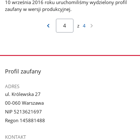
10 września 2016 roku uruchomiliśmy wydzielony profil
zaufany w wersji produkcyjnej.
z
4
stopka
Profil zaufany
ADRES
ul. Królewska 27
00-060 Warszawa
NIP 5213621697
Regon 145881488
KONTAKT