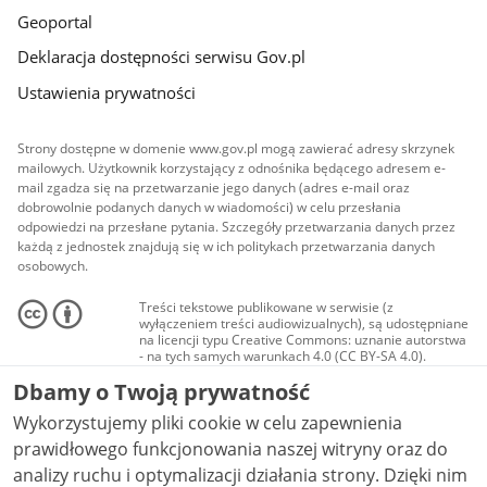
Geoportal
Deklaracja dostępności serwisu Gov.pl
Ustawienia prywatności
Strony dostępne w domenie www.gov.pl mogą zawierać adresy skrzynek
mailowych. Użytkownik korzystający z odnośnika będącego adresem e-
mail zgadza się na przetwarzanie jego danych (adres e-mail oraz
dobrowolnie podanych danych w wiadomości) w celu przesłania
odpowiedzi na przesłane pytania. Szczegóły przetwarzania danych przez
każdą z jednostek znajdują się w ich politykach przetwarzania danych
osobowych.
Treści tekstowe publikowane w serwisie (z
wyłączeniem treści audiowizualnych), są udostępniane
na licencji typu Creative Commons: uznanie autorstwa
- na tych samych warunkach 4.0 (CC BY-SA 4.0).
Materiały audiowizualne, w tym zdjęcia, materiały
Dbamy o Twoją prywatność
audio i wideo, są udostępniane na licencji typu
Creative Commons: uznanie autorstwa użycie
Wykorzystujemy pliki cookie w celu zapewnienia
niekomercyjne - bez utworów zależnych 4.0 (CC BY-
NC-ND 4.0), o ile nie jest to stwierdzone inaczej.
prawidłowego funkcjonowania naszej witryny oraz do
analizy ruchu i optymalizacji działania strony. Dzięki nim