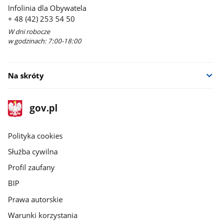
Infolinia dla Obywatela
+ 48 (42) 253 54 50
W dni robocze
w godzinach: 7:00-18:00
Na skróty
stopka
Strona
gov.pl
gov.pl
główna
gov.pl
Polityka cookies
Służba cywilna
Profil zaufany
BIP
Prawa autorskie
Warunki korzystania