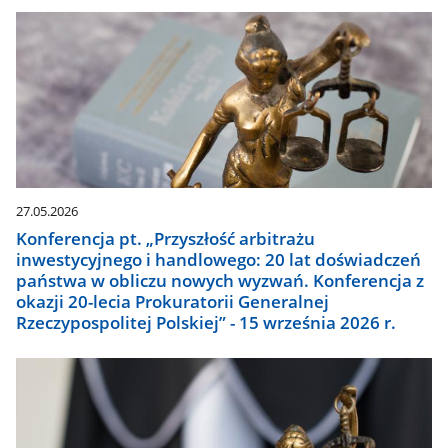
27.05.2026
Konferencja pt. „Przyszłość arbitrażu
inwestycyjnego i handlowego: 20 lat doświadczeń
państwa w obliczu nowych wyzwań. Konferencja z
okazji 20-lecia Prokuratorii Generalnej
Rzeczypospolitej Polskiej” - 15 września 2026 r.