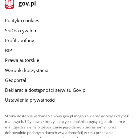
stopka
Strona
gov.pl
gov.pl
główna
gov.pl
Polityka cookies
Służba cywilna
Profil zaufany
BIP
Prawa autorskie
Warunki korzystania
Geoportal
Deklaracja dostępności serwisu Gov.pl
Ustawienia prywatności
Strony dostępne w domenie www.gov.pl mogą zawierać adresy skrzynek
mailowych. Użytkownik korzystający z odnośnika będącego adresem e-
mail zgadza się na przetwarzanie jego danych (adres e-mail oraz
dobrowolnie podanych danych w wiadomości) w celu przesłania