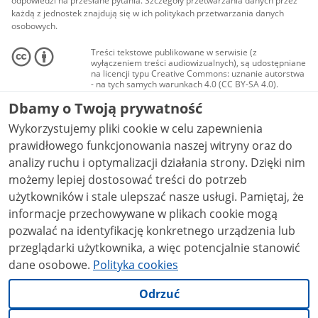
odpowiedzi na przesłane pytania. Szczegóły przetwarzania danych przez
każdą z jednostek znajdują się w ich politykach przetwarzania danych
osobowych.
Treści tekstowe publikowane w serwisie (z
wyłączeniem treści audiowizualnych), są udostępniane
na licencji typu Creative Commons: uznanie autorstwa
- na tych samych warunkach 4.0 (CC BY-SA 4.0).
Materiały audiowizualne, w tym zdjęcia, materiały
Dbamy o Twoją prywatność
audio i wideo, są udostępniane na licencji typu
Creative Commons: uznanie autorstwa użycie
Wykorzystujemy pliki cookie w celu zapewnienia
niekomercyjne - bez utworów zależnych 4.0 (CC BY-
NC-ND 4.0), o ile nie jest to stwierdzone inaczej.
prawidłowego funkcjonowania naszej witryny oraz do
analizy ruchu i optymalizacji działania strony. Dzięki nim
możemy lepiej dostosować treści do potrzeb
użytkowników i stale ulepszać nasze usługi. Pamiętaj, że
informacje przechowywane w plikach cookie mogą
pozwalać na identyfikację konkretnego urządzenia lub
przeglądarki użytkownika, a więc potencjalnie stanowić
dane osobowe.
Polityka cookies
Odrzuć