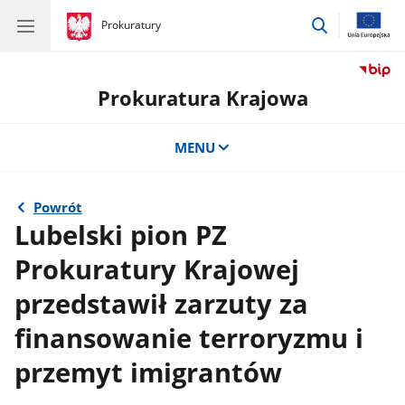
przejdź
gov.pl
Prokuratury
gov.pl
Prokuratury
do
wyszukiwar
Prokuratura Krajowa
MENU
Powrót
Lubelski pion PZ
Prokuratury Krajowej
przedstawił zarzuty za
finansowanie terroryzmu i
przemyt imigrantów