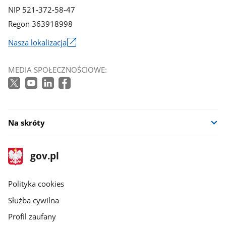
NIP 521-372-58-47
Regon 363918998
Nasza lokalizacja
Link
otworzy
MEDIA SPOŁECZNOŚCIOWE:
się
w
nowym
oknie
Na skróty
stopka
Strona
gov.pl
gov.pl
główna
gov.pl
Polityka cookies
Służba cywilna
Profil zaufany