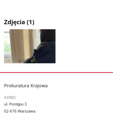
Zdjęcia (1)
Pokaż
zdjęcie
1
z
stopka
Prokuratura Krajowa
galerii.
ADRES
ul. Postępu 3
02-676 Warszawa