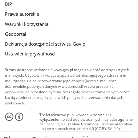
BIP
Prawa autorskie
Warunki korzystania
Geoportal
Deklaracja dostępności serwisu Gov.pl
Ustawienia prywatności
Strony dostępne w domenie www.gov.pl mogą zawierać adresy skrzynek
mailowych. Użytkownik korzystający z odnośnika będącego adresem e-
mail zgadza się na przetwarzanie jego danych (adres e-mail oraz
dobrowolnie podanych danych w wiadomości) w celu przesłania
odpowiedzi na przesłane pytania. Szczegóły przetwarzania danych przez
każdą z jednostek znajdują się w ich politykach przetwarzania danych
osobowych.
Treści tekstowe publikowane w serwisie (z
wyłączeniem treści audiowizualnych), są udostępniane
na licencji typu Creative Commons: uznanie autorstwa
- na tych samych warunkach 4.0 (CC BY-SA 4.0).
Materiały audiowizualne, w tym zdjęcia, materiały
audio i wideo, są udostępniane na licencji typu