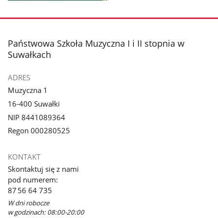
Pokaż
zdjęcie
1
z
stopka
Państwowa Szkoła Muzyczna I i II stopnia w
galerii.
Suwałkach
ADRES
Muzyczna 1
16-400 Suwałki
NIP 8441089364
Regon 000280525
KONTAKT
Skontaktuj się z nami
pod numerem:
87 56 64 735
W dni robocze
w godzinach: 08:00-20:00