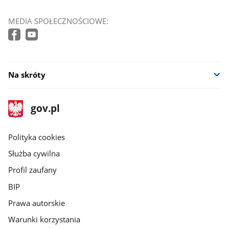
MEDIA SPOŁECZNOŚCIOWE:
Na skróty
stopka
Strona
gov.pl
gov.pl
główna
gov.pl
Polityka cookies
Służba cywilna
Profil zaufany
BIP
Prawa autorskie
Warunki korzystania