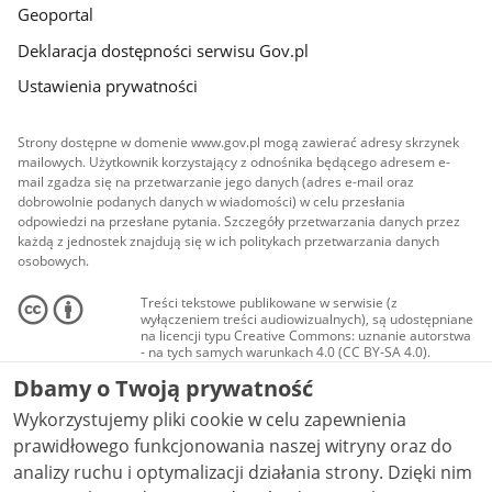
Geoportal
Deklaracja dostępności serwisu Gov.pl
Ustawienia prywatności
Strony dostępne w domenie www.gov.pl mogą zawierać adresy skrzynek
mailowych. Użytkownik korzystający z odnośnika będącego adresem e-
mail zgadza się na przetwarzanie jego danych (adres e-mail oraz
dobrowolnie podanych danych w wiadomości) w celu przesłania
odpowiedzi na przesłane pytania. Szczegóły przetwarzania danych przez
każdą z jednostek znajdują się w ich politykach przetwarzania danych
osobowych.
Treści tekstowe publikowane w serwisie (z
wyłączeniem treści audiowizualnych), są udostępniane
na licencji typu Creative Commons: uznanie autorstwa
- na tych samych warunkach 4.0 (CC BY-SA 4.0).
Materiały audiowizualne, w tym zdjęcia, materiały
Dbamy o Twoją prywatność
audio i wideo, są udostępniane na licencji typu
Creative Commons: uznanie autorstwa użycie
Wykorzystujemy pliki cookie w celu zapewnienia
niekomercyjne - bez utworów zależnych 4.0 (CC BY-
NC-ND 4.0), o ile nie jest to stwierdzone inaczej.
prawidłowego funkcjonowania naszej witryny oraz do
analizy ruchu i optymalizacji działania strony. Dzięki nim