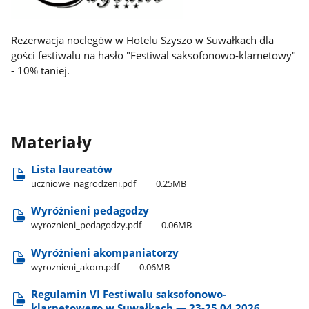
Rezerwacja noclegów w Hotelu Szyszo w Suwałkach dla
gości festiwalu na hasło "Festiwal saksofonowo-klarnetowy"
- 10% taniej.
Materiały
Lista laureatów
uczniowe​_nagrodzeni.pdf
0.25MB
Wyróżnieni pedagodzy
wyroznieni​_pedagodzy.pdf
0.06MB
Wyróżnieni akompaniatorzy
wyroznieni​_akom.pdf
0.06MB
Regulamin VI Festiwalu saksofonowo-
klarnetowego w Suwałkach — 23-25.04.2026