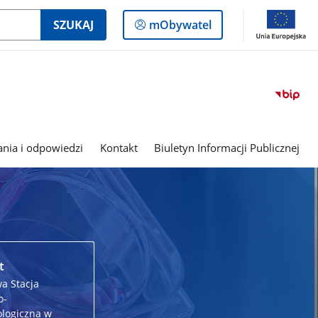
Logowanie
SZUKAJ
mObywatel
do
panelu
ania i odpowiedzi
Kontakt
Biuletyn Informacji Publicznej
t
a Stacja
o-
logiczna w