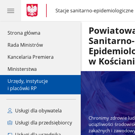
gov.pl
gov.pl
Stacje sanitarno-epidemiologiczne
gov.pl
Stacje
sanitarno-
epidemiologiczne
Powiatowa
gov.pl
Strona główna
Sanitarno-
Rada Ministrów
Epidemiol
Kancelaria Premiera
w Kościan
Ministerstwa
Urzędy, instytucje
i placówki RP
Usługi dla obywatela
Chronimy zdrowie lud
Usługi dla przedsiębiorcy
uciążliwości środowi
zakaźnych i zawodowy
Usługi dla urzędnika