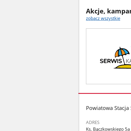
Akcje, kampan
zobacz wszystkie
stopka
Powiatowa Stacja 
ADRES
Ks. Bączkowskiego 5a