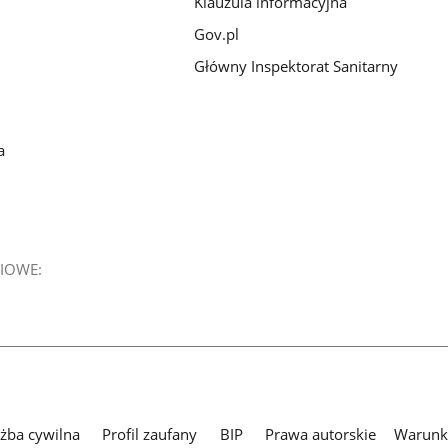
Klauzula informacyjna
Gov.pl
Główny Inspektorat Sanitarny
a
IOWE:
użba cywilna
Profil zaufany
BIP
Prawa autorskie
Warunki