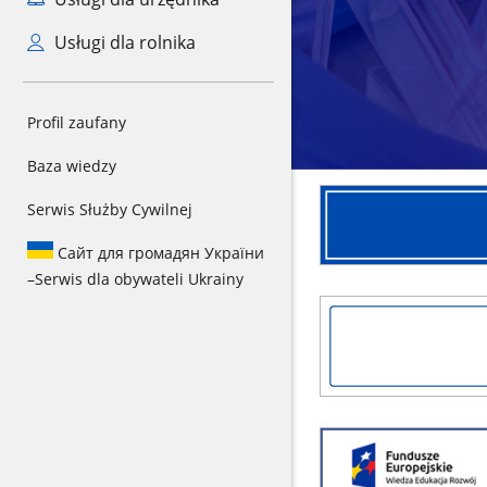
Usługi dla rolnika
Profil zaufany
Baza wiedzy
Zgłoszenie
Serwis Służby Cywilnej
interwencji
Сайт для громадян України
–
Serwis dla obywateli Ukrainy
Chronimy
zdrowie
z
myślą
o
przyszłości
Wzmocnienie
-
nadzoru
nowe
sanitarno-