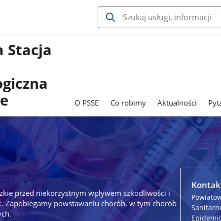
 Stacja
ogiczna
ie
O PSSE
Co robimy
Aktualności
Pyt
Kontak
zkie przed niekorzystnym wpływem szkodliwości i
Powiatow
sk. Zapobiegamy powstawaniu chorób, w tym chorób
Sanitarn
ch.
Epidemio