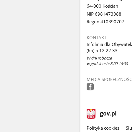
64-000 Kościan
NIP 6981473088
Regon 410390707
KONTAKT
Infolinia dla Obywatel
(65) 5 12 22 33
W dni robocze
w godzinach: 8:00-16:00
MEDIA SPOŁECZNOŚC
stopka
Strona
gov.pl
gov.pl
główna
gov.pl
Polityka cookies
Sł