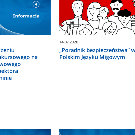
14.07.2026
„Poradnik bezpieczeństwa” 
szeniu
Polskim Języku Migowym
nkursowego na
twowego
pektora
ninie