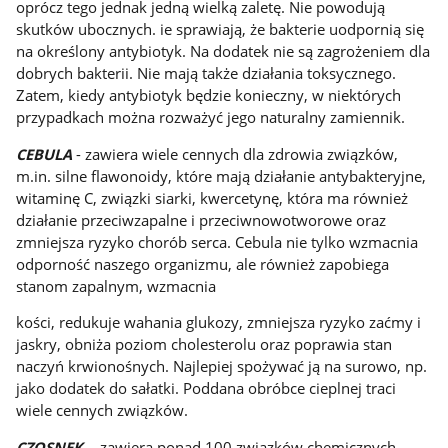
oprócz tego jednak jedną wielką zaletę. Nie powodują
skutków ubocznych. ie sprawiają, że bakterie uodpornią się
na określony antybiotyk. Na dodatek nie są zagrożeniem dla
dobrych bakterii. Nie mają także działania toksycznego.
Zatem, kiedy antybiotyk będzie konieczny, w niektórych
przypadkach można rozważyć jego naturalny zamiennik.
CEBULA
- zawiera wiele cennych dla zdrowia związków,
m.in. silne flawonoidy, które mają działanie antybakteryjne,
witaminę C, związki siarki, kwercetynę, która ma również
działanie przeciwzapalne i przeciwnowotworowe oraz
zmniejsza ryzyko chorób serca. Cebula nie tylko wzmacnia
odporność naszego organizmu, ale również zapobiega
stanom zapalnym, wzmacnia
kości, redukuje wahania glukozy, zmniejsza ryzyko zaćmy i
jaskry, obniża poziom cholesterolu oraz poprawia stan
naczyń krwionośnych. Najlepiej spożywać ją na surowo, np.
jako dodatek do sałatki. Poddana obróbce cieplnej traci
wiele cennych związków.
CZOSNEK -
zawiera ponad 100 związków chemicznych,