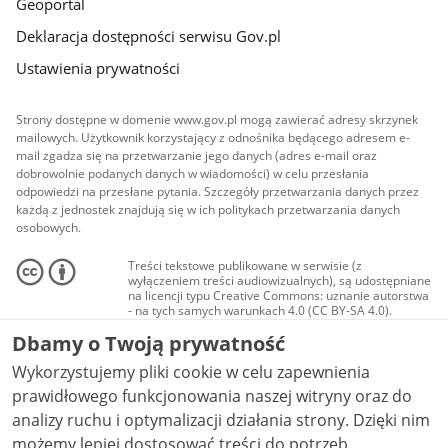
Geoportal
Deklaracja dostępności serwisu Gov.pl
Ustawienia prywatności
Strony dostępne w domenie www.gov.pl mogą zawierać adresy skrzynek
mailowych. Użytkownik korzystający z odnośnika będącego adresem e-
mail zgadza się na przetwarzanie jego danych (adres e-mail oraz
dobrowolnie podanych danych w wiadomości) w celu przesłania
odpowiedzi na przesłane pytania. Szczegóły przetwarzania danych przez
każdą z jednostek znajdują się w ich politykach przetwarzania danych
osobowych.
Treści tekstowe publikowane w serwisie (z
wyłączeniem treści audiowizualnych), są udostępniane
na licencji typu Creative Commons: uznanie autorstwa
- na tych samych warunkach 4.0 (CC BY-SA 4.0).
Materiały audiowizualne, w tym zdjęcia, materiały
Dbamy o Twoją prywatność
audio i wideo, są udostępniane na licencji typu
Creative Commons: uznanie autorstwa użycie
Wykorzystujemy pliki cookie w celu zapewnienia
niekomercyjne - bez utworów zależnych 4.0 (CC BY-
NC-ND 4.0), o ile nie jest to stwierdzone inaczej.
prawidłowego funkcjonowania naszej witryny oraz do
analizy ruchu i optymalizacji działania strony. Dzięki nim
możemy lepiej dostosować treści do potrzeb