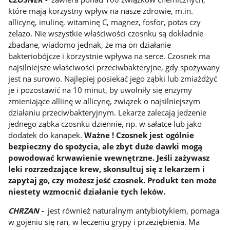
które mają korzystny wpływ na nasze zdrowie, m.in.
allicynę, inulinę, witaminę C, magnez, fosfor, potas czy
żelazo. Nie wszystkie właściwości czosnku są dokładnie
zbadane, wiadomo jednak, że ma on działanie
bakteriobójcze i korzystnie wpływa na serce. Czosnek ma
najsilniejsze właściwości przeciwbakteryjne, gdy spożywany
jest na surowo. Najlepiej posiekać jego ząbki lub zmiażdżyć
je i pozostawić na 10 minut, by uwolniły się enzymy
zmieniające alliinę w allicynę, związek o najsilniejszym
działaniu przeciwbakteryjnym. Lekarze zalecają jedzenie
jednego ząbka czosnku dziennie, np. w sałatce lub jako
dodatek do kanapek.
Ważne ! Czosnek jest ogólnie
bezpieczny do spożycia, ale zbyt duże dawki mogą
powodować krwawienie wewnętrzne. Jeśli zażywasz
leki rozrzedzające krew, skonsultuj się z lekarzem i
zapytaj go, czy możesz jeść czosnek. Produkt ten może
niestety wzmocnić działanie tych leków.
CHRZAN -
jest również naturalnym antybiotykiem, pomaga
w gojeniu się ran, w leczeniu grypy i przeziębienia. Ma