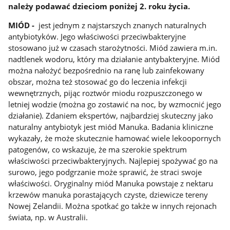
należy podawać dzieciom poniżej 2. roku życia.
MIÓD -
jest jednym z najstarszych znanych naturalnych
antybiotyków. Jego właściwości przeciwbakteryjne
stosowano już w czasach starożytności. Miód zawiera m.in.
nadtlenek wodoru, który ma działanie antybakteryjne. Miód
można nałożyć bezpośrednio na ranę lub zainfekowany
obszar, można też stosować go do leczenia infekcji
wewnętrznych, pijąc roztwór miodu rozpuszczonego w
letniej wodzie (można go zostawić na noc, by wzmocnić jego
działanie). Zdaniem ekspertów, najbardziej skuteczny jako
naturalny antybiotyk jest miód Manuka. Badania kliniczne
wykazały, że może skutecznie hamować wiele lekoopornych
patogenów, co wskazuje, że ma szerokie spektrum
właściwości przeciwbakteryjnych. Najlepiej spożywać go na
surowo, jego podgrzanie może sprawić, że straci swoje
właściwości. Oryginalny miód Manuka powstaje z nektaru
krzewów manuka porastających czyste, dziewicze tereny
Nowej Zelandii. Można spotkać go także w innych rejonach
świata, np. w Australii.