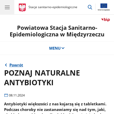
przejdź
gov.pl
Stacje sanitarno-epidemiologiczne
gov.pl
Stacje
do
sanitarno-
wyszukiwar
epidemiologiczne
Powiatowa Stacja Sanitarno-
Epidemiologiczna w Międzyrzeczu
MENU
Powrót
POZNAJ NATURALNE
ANTYBIOTYKI
08.11.2024
Antybiotyki większości z nas kojarzą się z tabletkami.
Podczas choroby nie zastanawiamy się nad tym, jaki,