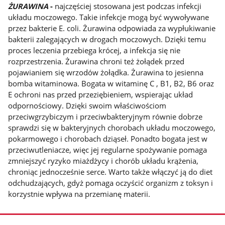
ŻURAWINA
-
najczęściej stosowana jest podczas infekcji
układu moczowego. Takie infekcje mogą być wywoływane
przez bakterie E. coli. Żurawina odpowiada za wypłukiwanie
bakterii zalegających w drogach moczowych. Dzięki temu
proces leczenia przebiega krócej, a infekcja się nie
rozprzestrzenia. Żurawina chroni też żołądek przed
pojawianiem się wrzodów żołądka. Żurawina to jesienna
bomba witaminowa. Bogata w witaminę C , B1, B2, B6 oraz
E ochroni nas przed przeziębieniem, wspierając układ
odpornościowy. Dzięki swoim właściwościom
przeciwgrzybiczym i przeciwbakteryjnym równie dobrze
sprawdzi się w bakteryjnych chorobach układu moczowego,
pokarmowego i chorobach dziąseł. Ponadto bogata jest w
przeciwutleniacze, więc jej regularne spożywanie pomaga
zmniejszyć ryzyko miażdżycy i chorób układu krążenia,
chroniąc jednocześnie serce. Warto także włączyć ją do diet
odchudzających, gdyż pomaga oczyścić organizm z toksyn i
korzystnie wpływa na przemianę materii.