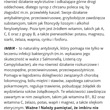
również działanie wykrztuśne i odkażające górne drogi
oddechowe, dlatego syrop z chrzanu poleca się, by
złagodzić m.in. przewlekły kaszel. Swoje działanie
antybakteryjne, przeciwwirusowe, grzybobójcze zawdzięcza
substancjom, takim jak fitoncydy lizozym i alkohol
fenyloetylowy. Poza tym jest źródłem witamin, takich jak A,
C, E oraz z grupy B, a także pierwiastków: potasu, magnezu,
siarki, żelaza, wapnia, cynku i fosforu.
IMBIR -
to naturalny antybiotyk, który pomaga nie tylko w
leczeniu infekcji bakteryjnych (m.in. wykazano jego
skuteczność w walce z Salmonellą, Listerią czy
Campylobacter), ale ma również działanie rozkurczowe i
moczopędne, przeciwwirusowe, przeciwpasożytnicze.
Pomaga w łagodzeniu dolegliwości związanych chorobą
lokomocyjną, bólu mięśni i stawów, zapobiega zatruciom
pokarmowym, reguluje trawienie, pobudzając żołądek do
wydzielania soków żołądkowych. Te właściwości zawdzięcza
zawartym w nim związkom, takim jak witamina B1, B2 oraz
witamina C, żelazo, potas, wapń i magnez, a także olejkom
eterycznym.
Ważne ! Należy pamiętać, że imbiru nie