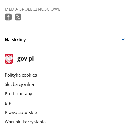
MEDIA SPOŁECZNOŚCIOWE:
Na skróty
stopka
Strona
gov.pl
gov.pl
główna
gov.pl
Polityka cookies
Służba cywilna
Profil zaufany
BIP
Prawa autorskie
Warunki korzystania