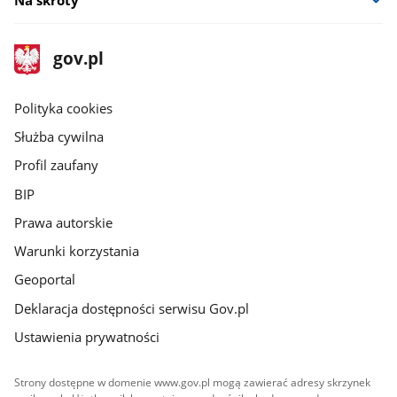
Na skróty
stopka
Strona
gov.pl
gov.pl
główna
gov.pl
Polityka cookies
Służba cywilna
Profil zaufany
BIP
Prawa autorskie
Warunki korzystania
Geoportal
Deklaracja dostępności serwisu Gov.pl
Ustawienia prywatności
Strony dostępne w domenie www.gov.pl mogą zawierać adresy skrzynek