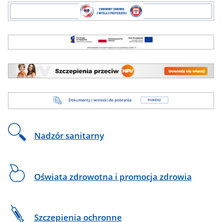
Chronimy
zdrowie
z
myślą
Fundusze
o
Europejskie
przyszłości
Szczepienia
przeciw
HPV
Dokumenty
i
wnioski
do
Nadzór sanitarny
pobrania
Oświata zdrowotna i promocja zdrowia
Szczepienia ochronne