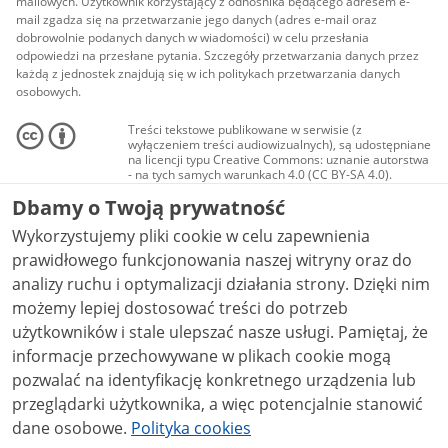
mailowych. Użytkownik korzystający z odnośnika będącego adresem e-
mail zgadza się na przetwarzanie jego danych (adres e-mail oraz
dobrowolnie podanych danych w wiadomości) w celu przesłania
odpowiedzi na przesłane pytania. Szczegóły przetwarzania danych przez
każdą z jednostek znajdują się w ich politykach przetwarzania danych
osobowych.
Treści tekstowe publikowane w serwisie (z
wyłączeniem treści audiowizualnych), są udostępniane
na licencji typu Creative Commons: uznanie autorstwa
- na tych samych warunkach 4.0 (CC BY-SA 4.0).
Materiały audiowizualne, w tym zdjęcia, materiały
Dbamy o Twoją prywatność
audio i wideo, są udostępniane na licencji typu
Creative Commons: uznanie autorstwa użycie
Wykorzystujemy pliki cookie w celu zapewnienia
niekomercyjne - bez utworów zależnych 4.0 (CC BY-
NC-ND 4.0), o ile nie jest to stwierdzone inaczej.
prawidłowego funkcjonowania naszej witryny oraz do
analizy ruchu i optymalizacji działania strony. Dzięki nim
możemy lepiej dostosować treści do potrzeb
użytkowników i stale ulepszać nasze usługi. Pamiętaj, że
informacje przechowywane w plikach cookie mogą
pozwalać na identyfikację konkretnego urządzenia lub
przeglądarki użytkownika, a więc potencjalnie stanowić
dane osobowe.
Polityka cookies