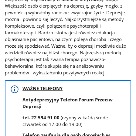
Większość osób cierpiących na depresję, gdyby mogło, z
pewnością wybrałoby radosne, zwyczajne życie. Depresję
można i powinno się leczyć. Najkorzystniejsze są metody
kompleksowe, czyli połączenie psychoterapii i
farmakoterapii. Bardzo istotna jest również edukacja –
objaśnianie pacjentowi, na czym polega choroba i czego
może się spodziewać. Ważne, by o depresji możliwie dużo
wiedzieli również najbliżsi chorego. Najczęstszą metodą
psychoterapii jest tak zwana terapia poznawczo-
behawioralna, która skupia się na analizowaniu
problemów i wykształcaniu pozytywnych reakcji.
WAŻNE TELEFONY
Antydepresyjny Telefon Forum Przeciw
Depresji
tel. 22 594 91 00
(czynny w każdą środę –
czwartek od 17.00 do 19.00)
Telefon zaufania dla osób dorosłych w