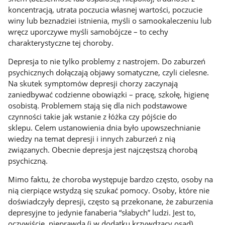
koncentracją, utrata poczucia własnej wartości, poczucie
winy lub beznadziei istnienia, myśli o samookaleczeniu lub
wręcz uporczywe myśli samobójcze – to cechy
charakterystyczne tej choroby.
Depresja to nie tylko problemy z nastrojem. Do zaburzeń
psychicznych dołączają objawy somatyczne, czyli cielesne.
Na skutek symptomów depresji chorzy zaczynają
zaniedbywać codzienne obowiązki – pracę, szkołę, higienę
osobistą. Problemem stają się dla nich podstawowe
czynności takie jak wstanie z łóżka czy pójście do
sklepu. Celem ustanowienia dnia było upowszechnianie
wiedzy na temat depresji i innych zaburzeń z nią
związanych. Obecnie depresja jest najczęstszą chorobą
psychiczną.
Mimo faktu, że choroba występuje bardzo często, osoby na
nią cierpiące wstydzą się szukać pomocy. Osoby, które nie
doświadczyły depresji, często są przekonane, że zaburzenia
depresyjne to jedynie fanaberia “słabych” ludzi. Jest to,
oczywiście, nieprawda (i w dodatku krzywdzący osąd).