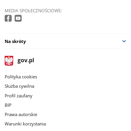
MEDIA SPOŁECZNOŚCIOWE:
Na skróty
stopka
Strona
gov.pl
gov.pl
główna
gov.pl
Polityka cookies
Służba cywilna
Profil zaufany
BIP
Prawa autorskie
Warunki korzystania