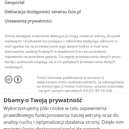
Geoportal
Deklaracja dostępności serwisu Gov.pl
Ustawienia prywatności
Strony dostępne w domenie www.gov.pl mogą zawierać adresy skrzynek
mailowych. Użytkownik korzystający z odnośnika będącego adresem e-
mail zgadza się na przetwarzanie jego danych (adres e-mail oraz
dobrowolnie podanych danych w wiadomości) w celu przesłania
odpowiedzi na przesłane pytania. Szczegóły przetwarzania danych przez
każdą z jednostek znajdują się w ich politykach przetwarzania danych
osobowych.
Treści tekstowe publikowane w serwisie (z
wyłączeniem treści audiowizualnych), są udostępniane
na licencji typu Creative Commons: uznanie autorstwa
- na tych samych warunkach 4.0 (CC BY-SA 4.0).
Materiały audiowizualne, w tym zdjęcia, materiały
Dbamy o Twoją prywatność
audio i wideo, są udostępniane na licencji typu
Creative Commons: uznanie autorstwa użycie
Wykorzystujemy pliki cookie w celu zapewnienia
niekomercyjne - bez utworów zależnych 4.0 (CC BY-
NC-ND 4.0), o ile nie jest to stwierdzone inaczej.
prawidłowego funkcjonowania naszej witryny oraz do
analizy ruchu i optymalizacji działania strony. Dzięki nim