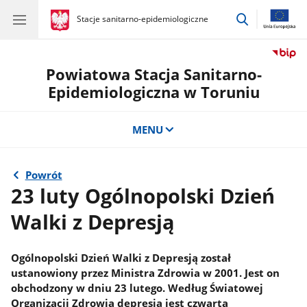
przejdź
gov.pl
Stacje sanitarno-epidemiologiczne
gov.pl
Stacje
do
sanitarno-
wyszukiwar
epidemiologiczne
Powiatowa Stacja Sanitarno-
Epidemiologiczna w Toruniu
MENU
Powrót
23 luty Ogólnopolski Dzień
Walki z Depresją
Ogólnopolski Dzień Walki z Depresją został
ustanowiony przez Ministra Zdrowia w 2001. Jest on
obchodzony w dniu 23 lutego. Według Światowej
Organizacji Zdrowia depresja jest czwartą