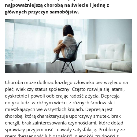
najpoważniejszą chorobą na świecie i jedną z
głównych przyczyn samobójstw.
Choroba może dotknąć każdego człowieka bez względu na
płeć, wiek czy status społeczny. Często rozwija się latami,
dyskretnie i powoli odbierając radość z życia. Depresja
dotyka ludzi w różnym wieku, z różnych środowisk i
mieszkających we wszystkich krajach. Depresja jest
chorobą, którą charakteryzuje uporczywy smutek, brak
energii, brak zainteresowania czynnościami, które dotąd
sprawiały przyjemność i dawały satysfakcję. Problemy ze
snem (bezsenność lub ospałość), niepokój, trudności z