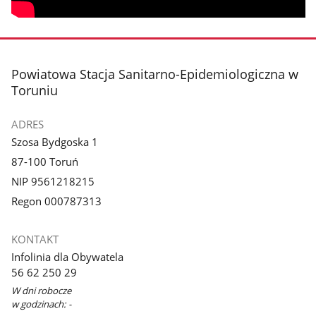
stopka
Powiatowa Stacja Sanitarno-Epidemiologiczna w
Toruniu
ADRES
Szosa Bydgoska 1
87-100 Toruń
NIP 9561218215
Regon 000787313
KONTAKT
Infolinia dla Obywatela
56 62 250 29
W dni robocze
w godzinach: -