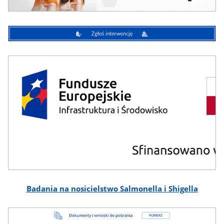
Zgłoś
Interwencje
Badania na nosicielstwo Salmonella i Shigella
Badania
na
nosicielstwo
Dokumenty
Salmonella
i