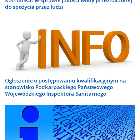
Komunikat w sprawie jakości wody przeznaczonej
do spożycia przez ludzi
Ogłoszenie o postępowaniu kwalifikacyjnym na
stanowisko Podkarpackiego Państwowego
Wojewódzkiego Inspektora Sanitarnego