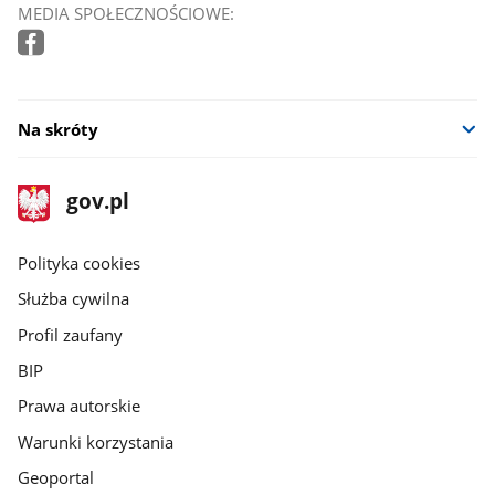
MEDIA SPOŁECZNOŚCIOWE:
Na skróty
stopka
Strona
gov.pl
gov.pl
główna
gov.pl
Polityka cookies
Służba cywilna
Profil zaufany
BIP
Prawa autorskie
Warunki korzystania
Geoportal