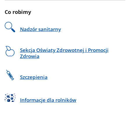
i
wnioski
Co robimy
Shigella
do
pobrania
Nadzór sanitarny
Sekcja Oświaty Zdrowotnej i Promocji
Zdrowia
Szczepienia
Informacje dla rolników