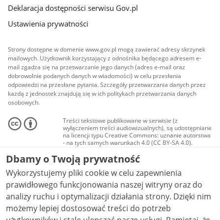
Deklaracja dostępności serwisu Gov.pl
Ustawienia prywatności
Strony dostępne w domenie www.gov.pl mogą zawierać adresy skrzynek
mailowych. Użytkownik korzystający z odnośnika będącego adresem e-
mail zgadza się na przetwarzanie jego danych (adres e-mail oraz
dobrowolnie podanych danych w wiadomości) w celu przesłania
odpowiedzi na przesłane pytania. Szczegóły przetwarzania danych przez
każdą z jednostek znajdują się w ich politykach przetwarzania danych
osobowych.
Treści tekstowe publikowane w serwisie (z
wyłączeniem treści audiowizualnych), są udostępniane
na licencji typu Creative Commons: uznanie autorstwa
- na tych samych warunkach 4.0 (CC BY-SA 4.0).
Materiały audiowizualne, w tym zdjęcia, materiały
Dbamy o Twoją prywatność
audio i wideo, są udostępniane na licencji typu
Creative Commons: uznanie autorstwa użycie
Wykorzystujemy pliki cookie w celu zapewnienia
niekomercyjne - bez utworów zależnych 4.0 (CC BY-
NC-ND 4.0), o ile nie jest to stwierdzone inaczej.
prawidłowego funkcjonowania naszej witryny oraz do
analizy ruchu i optymalizacji działania strony. Dzięki nim
możemy lepiej dostosować treści do potrzeb