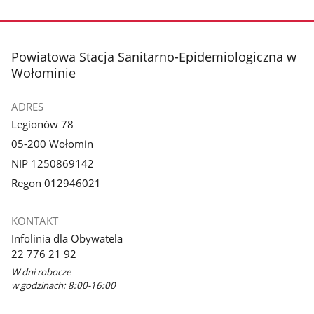
stopka
Powiatowa Stacja Sanitarno-Epidemiologiczna w
Wołominie
ADRES
Legionów 78
05-200 Wołomin
NIP 1250869142
Regon 012946021
KONTAKT
Infolinia dla Obywatela
22 776 21 92
W dni robocze
w godzinach: 8:00-16:00