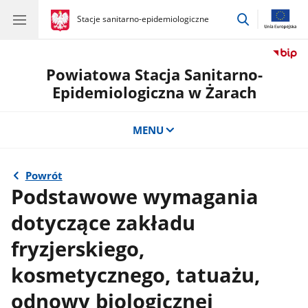
przejdź
gov.pl
Stacje sanitarno-epidemiologiczne
gov.pl
Stacje
do
sanitarno-
wyszukiwar
epidemiologiczne
Powiatowa Stacja Sanitarno-
Epidemiologiczna w Żarach
MENU
Powrót
Podstawowe wymagania
dotyczące zakładu
fryzjerskiego,
kosmetycznego, tatuażu,
odnowy biologicznej