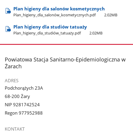
Plan higieny dla salonów kosmetycznych
Plan​_higieny​_dla​_salonów​_kosmetycznych.pdf
2.02MB
Plan higieny dla studiów tatuaży
Plan​_higieny​_dla​_studiów​_tatuaży.pdf
2.02MB
stopka
Powiatowa Stacja Sanitarno-Epidemiologiczna w
Żarach
ADRES
Podchorążych 23A
68-200 Żary
NIP 9281742524
Regon 977952988
KONTAKT