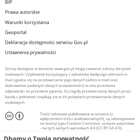
BIP
Prawa autorskie
Warunki korzystania
Geoportal
Deklaracja dostępności serwisu Gov.pl
Ustawienia prywatności
Strony dostępne w domenie www.gov.pl mogą zawierać adresy skrzynek
mailowych. Użytkownik korzystający z odnośnika będącego adresem e-
mail zgadza się na przetwarzanie jego danych (adres e-mail oraz
dobrowolnie podanych danych w wiadomości) w celu przesłania
odpowiedzi na przesłane pytania. Szczegóły przetwarzania danych przez
każdą z jednostek znajdują się w ich politykach przetwarzania danych
osobowych.
Treści tekstowe publikowane w serwisie (z
wyłączeniem treści audiowizualnych), są udostępniane
na licencji typu Creative Commons: uznanie autorstwa
- na tych samych warunkach 4.0 (CC BY-SA 4.0).
Materiały audiowizualne, w tym zdjęcia, materiały
Dbamy o Twoją prywatność
audio i wideo, są udostępniane na licencji typu