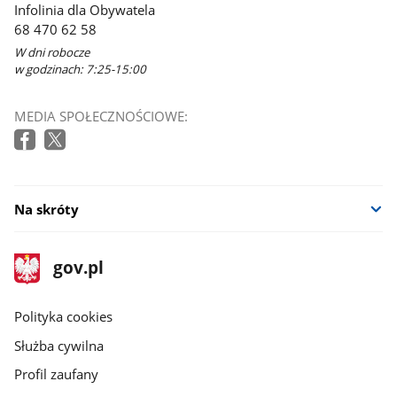
Infolinia dla Obywatela
68 470 62 58
W dni robocze
w godzinach: 7:25-15:00
MEDIA SPOŁECZNOŚCIOWE:
Na skróty
stopka
Strona
gov.pl
gov.pl
główna
gov.pl
Polityka cookies
Służba cywilna
Profil zaufany