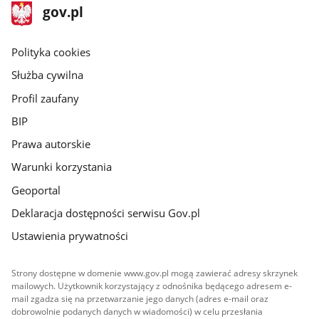
stopka
Strona
gov.pl
gov.pl
główna
gov.pl
Polityka cookies
Służba cywilna
Profil zaufany
BIP
Prawa autorskie
Warunki korzystania
Geoportal
Deklaracja dostępności serwisu Gov.pl
Ustawienia prywatności
Strony dostępne w domenie www.gov.pl mogą zawierać adresy skrzynek
mailowych. Użytkownik korzystający z odnośnika będącego adresem e-
mail zgadza się na przetwarzanie jego danych (adres e-mail oraz
dobrowolnie podanych danych w wiadomości) w celu przesłania