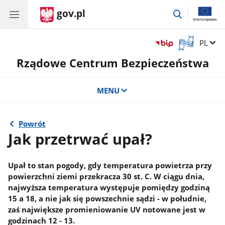
gov.pl
przejdź
do
wyszukiwar
Otwórz
Zmień 
PL
okno
Rządowe Centrum Bezpieczeństwa
z
tłumaczem
języka
MENU
migowego
Powrót
Jak przetrwać upał?
Upał to stan pogody, gdy temperatura powietrza przy
powierzchni ziemi przekracza 30 st. C. W ciągu dnia,
najwyższa temperatura występuje pomiędzy godziną
15 a 18, a nie jak się powszechnie sądzi - w południe,
zaś największe promieniowanie UV notowane jest w
godzinach 12 - 13.