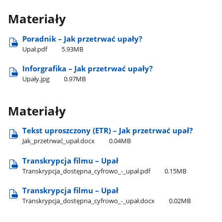
Materiały
Poradnik – Jak przetrwać upały?
Upał.pdf
5.93MB
Inforgrafika – Jak przetrwać upały?
Upały.jpg
0.97MB
Materiały
Tekst uproszczony (ETR) – Jak przetrwać upał?
Jak​_przetrwać​_upał.docx
0.04MB
Transkrypcja filmu – Upał
Transkrypcja​_dostępna​_cyfrowo​_-​_upał.pdf
0.15MB
Transkrypcja filmu – Upał
Transkrypcja​_dostępna​_cyfrowo​_-​_upał.docx
0.02MB