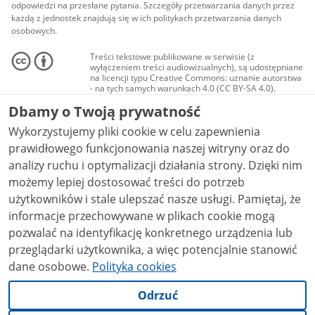
odpowiedzi na przesłane pytania. Szczegóły przetwarzania danych przez
każdą z jednostek znajdują się w ich politykach przetwarzania danych
osobowych.
Treści tekstowe publikowane w serwisie (z
wyłączeniem treści audiowizualnych), są udostępniane
na licencji typu Creative Commons: uznanie autorstwa
- na tych samych warunkach 4.0 (CC BY-SA 4.0).
Materiały audiowizualne, w tym zdjęcia, materiały
Dbamy o Twoją prywatność
audio i wideo, są udostępniane na licencji typu
Creative Commons: uznanie autorstwa użycie
Wykorzystujemy pliki cookie w celu zapewnienia
niekomercyjne - bez utworów zależnych 4.0 (CC BY-
NC-ND 4.0), o ile nie jest to stwierdzone inaczej.
prawidłowego funkcjonowania naszej witryny oraz do
analizy ruchu i optymalizacji działania strony. Dzięki nim
możemy lepiej dostosować treści do potrzeb
użytkowników i stale ulepszać nasze usługi. Pamiętaj, że
informacje przechowywane w plikach cookie mogą
pozwalać na identyfikację konkretnego urządzenia lub
przeglądarki użytkownika, a więc potencjalnie stanowić
dane osobowe.
Polityka cookies
Odrzuć