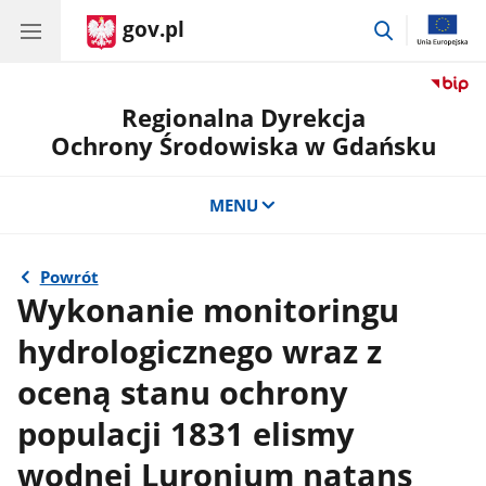
gov.pl
przejdź
do
wyszukiwar
Regionalna Dyrekcja
Ochrony Środowiska w Gdańsku
MENU
Powrót
Wykonanie monitoringu
hydrologicznego wraz z
oceną stanu ochrony
populacji 1831 elismy
wodnej Luronium natans