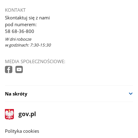
KONTAKT
Skontaktuj się z nami
pod numerem:
58 68-36-800
W dni robocze
w godzinach: 7:30-15:30
MEDIA SPOŁECZNOŚCIOWE:
Na skróty
stopka
Strona
gov.pl
gov.pl
główna
gov.pl
Polityka cookies