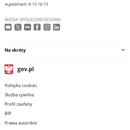
w godzinach: 8:15-16:15
MEDIA SPOŁECZNOŚCIOWE:
Na skróty
stopka
Strona
gov.pl
gov.pl
główna
gov.pl
Polityka cookies
Służba cywilna
Profil zaufany
BIP
Prawa autorskie