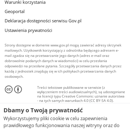
Warunki korzystania
Geoportal
Deklaracja dostępności serwisu Gov.pl
Ustawienia prywatności
Strony dostępne w domenie www.gov.pl mogą zawierać adresy skrzynek
mailowych. Użytkownik korzystający z odnośnika będącego adresem e-
mail zgadza się na przetwarzanie jego danych (adres e-mail oraz
dobrowolnie podanych danych w wiadomości) w celu przesłania
odpowiedzi na przesłane pytania. Szczegóły przetwarzania danych przez
każdą z jednostek znajdują się w ich politykach przetwarzania danych
osobowych.
Treści tekstowe publikowane w serwisie (z
wyłączeniem treści audiowizualnych), są udostępniane
na licencji typu Creative Commons: uznanie autorstwa
- na tych samych warunkach 4.0 (CC BY-SA 4.0).
Materiały audiowizualne, w tym zdjęcia, materiały
Dbamy o Twoją prywatność
audio i wideo, są udostępniane na licencji typu
Creative Commons: uznanie autorstwa użycie
Wykorzystujemy pliki cookie w celu zapewnienia
niekomercyjne - bez utworów zależnych 4.0 (CC BY-
NC-ND 4.0), o ile nie jest to stwierdzone inaczej.
prawidłowego funkcjonowania naszej witryny oraz do