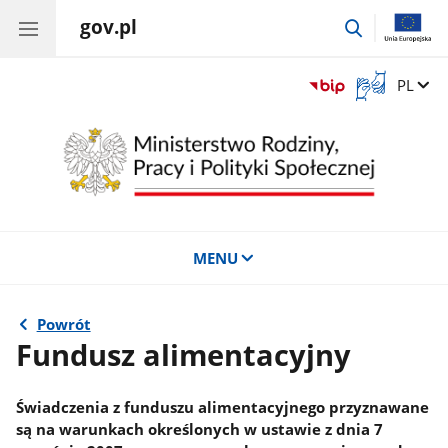
gov.pl
przejdź
do
wyszukiwar
Otwórz
Zmień 
PL
okno
z
tłumaczem
języka
migowego
MENU
Powrót
Fundusz alimentacyjny
Świadczenia z funduszu alimentacyjnego przyznawane
są na warunkach określonych w ustawie z dnia 7