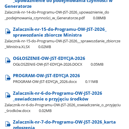
_upoważnienie do podejmowania czynności w
Generatorze
Zalacznik-nr-14-do-Programu-OW-JST-2026​_upoważnienie​_do​
_podejmowania​_czynności​_w​_Generatorze.pdf
0.08MB
Zalacznik-nr-15-do-Programu-OW-JST-2026​_
sprawozdanie zbiorcze Ministra
Zalacznik-nr-15-do-Programu-OW-JST-2026​_​_sprawozdanie​_zbiorcze​
_Ministra.XLSX
0.02MB
OGŁOSZENIE-OW-JST-EDYCJA-2026
OGŁOSZENIE-OW-JST-EDYCJA-2026.DOCX
0.05MB
PROGRAM-OW-JST-EDYCJA 2026
PROGRAM-OW-JST-EDYCJA​_2026.docx
0.11MB
Zalacznik-nr-6-do-Programu-OW-JST-2026​
_oswiadczenie o przyjęciu środków
Zalacznik-nr-6-do-Programu-OW-JST-2026​_oswiadczenie​_o​_przyjęciu​
_środków.docx
0.02MB
Zalacznik-nr-7-do-Programu-OW-JST-2026​_karta
zgłoszenia