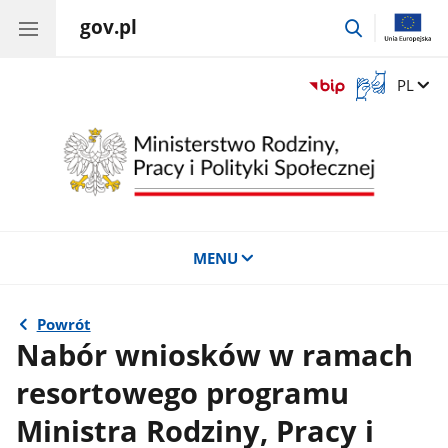
gov.pl
przejdź
do
wyszukiwar
Otwórz
Zmień 
PL
okno
z
tłumaczem
języka
migowego
MENU
Powrót
Nabór wniosków w ramach
resortowego programu
Ministra Rodziny, Pracy i