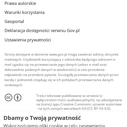
Prawa autorskie
Warunki korzystania
Geoportal
Deklaracja dostępności serwisu Gov.pl
Ustawienia prywatności
Strony dostępne w domenie www.gov.pl mogą zawierać adresy skrzynek
mailowych. Użytkownik korzystający z odnośnika będącego adresem e-
mail zgadza się na przetwarzanie jego danych (adres e-mail oraz
dobrowolnie podanych danych w wiadomości) w celu przesłania
odpowiedzi na przesłane pytania. Szczegóły przetwarzania danych przez
każdą z jednostek znajdują się w ich politykach przetwarzania danych
osobowych.
Treści tekstowe publikowane w serwisie (z
wyłączeniem treści audiowizualnych), są udostępniane
na licencji typu Creative Commons: uznanie autorstwa
- na tych samych warunkach 4.0 (CC BY-SA 4.0).
Materiały audiowizualne, w tym zdjęcia, materiały
Dbamy o Twoją prywatność
audio i wideo, są udostępniane na licencji typu
Creative Commons: uznanie autorstwa użycie
Wykorzystujemy pliki cookie w celu zapewnienia
niekomercyjne - bez utworów zależnych 4.0 (CC BY-