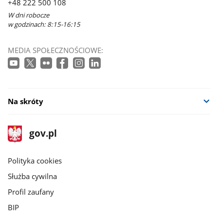
+48 222 500 108
W dni robocze
w godzinach: 8:15-16:15
MEDIA SPOŁECZNOŚCIOWE:
Na skróty
stopka
Strona
gov.pl
gov.pl
główna
gov.pl
Polityka cookies
Służba cywilna
Profil zaufany
BIP