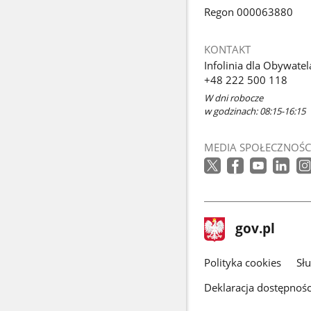
Regon 000063880
KONTAKT
Infolinia dla Obywatel
+48 222 500 118
W dni robocze
w godzinach: 08:15-16:15
MEDIA SPOŁECZNOŚC
stopka
Strona
gov.pl
gov.pl
główna
gov.pl
Polityka cookies
Sł
Deklaracja dostępnośc