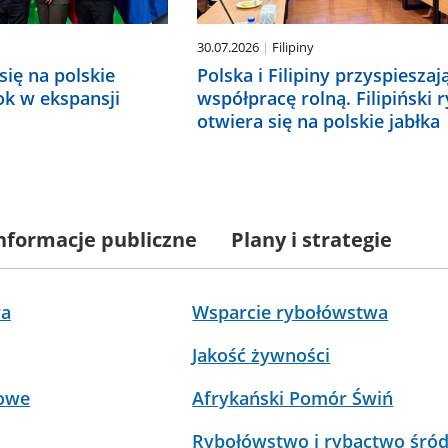
30.07.2026
Filipiny
 się na polskie
Polska i Filipiny przyspieszaj
rok w ekspansji
współpracę rolną. Filipiński 
otwiera się na polskie jabłka
nformacje publiczne
Plany i strategie
wa
Wsparcie rybołówstwa
Jakość żywności
żowe
Afrykański Pomór Świń
Rybołówstwo i rybactwo śró