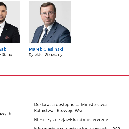
wak
Marek Cieśliński
z Stanu
Dyrektor Generalny
Deklaracja dostępności Ministerstwa
Rolnictwa i Rozwoju Wsi
bowych
Niekorzystne zjawiska atmosferyczne
Informacje o sytuacjach kryzysowych – RCB