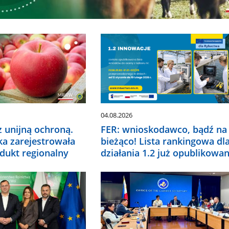
04.08.2026
z unijną ochroną.
FER: wnioskodawco, bądź na
ka zarejestrowała
bieżąco! Lista rankingowa dl
odukt regionalny
działania 1.2 już opublikowa