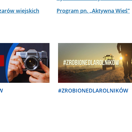
zarów wiejskich
Program pn. „Aktywna Wieś”
RW
#ZROBIONEDLAROLNIKÓW