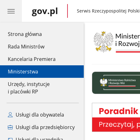
gov.pl
gov.pl
Serwis Rzeczypospolitej Polski
gov.pl
Strona główna
Rada Ministrów
Kancelaria Premiera
Ministerstwa
Urzędy, instytucje
i placówki RP
poradnik
bepzieczeństwa
Usługi dla obywatela
Usługi dla przedsiębiorcy
Usługi dla urzędnika