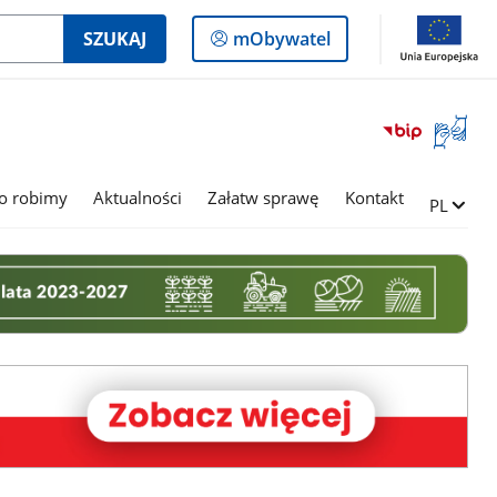
Logowanie
SZUKAJ
mObywatel
do
panelu
Otwórz
okno
z
tłumac
o robimy
Aktualności
Załatw sprawę
Kontakt
Zmień ję
PL
języka
migowe