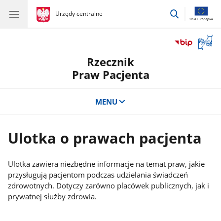
przejdź
gov.pl
Urzędy centralne
gov.pl
Urzędy
do
centralne
wyszukiwar
Otwór
okno
Rzecznik
z
tłuma
Praw Pacjenta
języka
migow
MENU
Ulotka o prawach pacjenta
Ulotka zawiera niezbędne informacje na temat praw, jakie
przysługują pacjentom podczas udzielania świadczeń
zdrowotnych. Dotyczy zarówno placówek publicznych, jak i
prywatnej służby zdrowia.