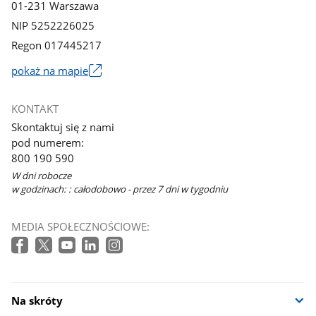
01-231 Warszawa
NIP 5252226025
Regon 017445217
pokaż na mapie
Link
otworzy
KONTAKT
się
Skontaktuj się z nami
w
pod numerem:
nowym
800 190 590
oknie
W dni robocze
w godzinach: : całodobowo - przez 7 dni w tygodniu
MEDIA SPOŁECZNOŚCIOWE:
Na skróty