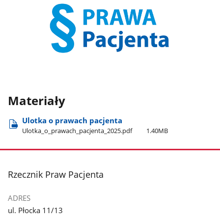
Materiały
Ulotka o prawach pacjenta
Ulotka​_o​_prawach​_pacjenta​_2025.pdf
1.40MB
stopka
Rzecznik Praw Pacjenta
ADRES
ul. Płocka 11/13