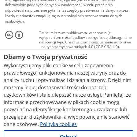
dobrowolnie podanych danych w wiadomości) w celu przesłania
odpowiedzi na przesłane pytania. Szczegóły przetwarzania danych przez
każdą z jednostek znajdują się w ich politykach przetwarzania danych
osobowych.
Treści tekstowe publikowane w serwisie (z
wyłączeniem treści audiowizualnych), są udostępniane
na licencji typu Creative Commons: uznanie autorstwa
- na tych samych warunkach 4.0 (CC BY-SA 4.0).
Materiały audiowizualne, w tym zdjęcia, materiały
Dbamy o Twoją prywatność
audio i wideo, są udostępniane na licencji typu
Creative Commons: uznanie autorstwa użycie
Wykorzystujemy pliki cookie w celu zapewnienia
niekomercyjne - bez utworów zależnych 4.0 (CC BY-
NC-ND 4.0), o ile nie jest to stwierdzone inaczej.
prawidłowego funkcjonowania naszej witryny oraz do
analizy ruchu i optymalizacji działania strony. Dzięki nim
możemy lepiej dostosować treści do potrzeb
użytkowników i stale ulepszać nasze usługi. Pamiętaj, że
informacje przechowywane w plikach cookie mogą
pozwalać na identyfikację konkretnego urządzenia lub
przeglądarki użytkownika, a więc potencjalnie stanowić
dane osobowe.
Polityka cookies
Odrzuć