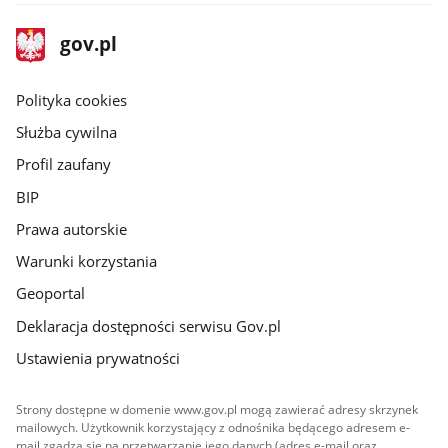
stopka
Strona
gov.pl
gov.pl
główna
gov.pl
Polityka cookies
Służba cywilna
Profil zaufany
BIP
Prawa autorskie
Warunki korzystania
Geoportal
Deklaracja dostępności serwisu Gov.pl
Ustawienia prywatności
Strony dostępne w domenie www.gov.pl mogą zawierać adresy skrzynek
mailowych. Użytkownik korzystający z odnośnika będącego adresem e-
mail zgadza się na przetwarzanie jego danych (adres e-mail oraz