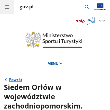
gov.pl
przejdź
do
wyszukiwar
Otwórz
Zmień 
PL
okno
z
tłumaczem
języka
migowego
MENU
Powrót
Siedem Orłów w
województwie
zachodniopomorskim.