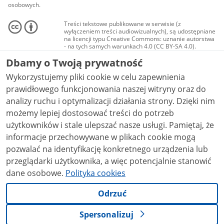
osobowych.
Treści tekstowe publikowane w serwisie (z
wyłączeniem treści audiowizualnych), są udostępniane
na licencji typu Creative Commons: uznanie autorstwa
- na tych samych warunkach 4.0 (CC BY-SA 4.0).
Materiały audiowizualne, w tym zdjęcia, materiały
Dbamy o Twoją prywatność
audio i wideo, są udostępniane na licencji typu
Creative Commons: uznanie autorstwa użycie
Wykorzystujemy pliki cookie w celu zapewnienia
niekomercyjne - bez utworów zależnych 4.0 (CC BY-
NC-ND 4.0), o ile nie jest to stwierdzone inaczej.
prawidłowego funkcjonowania naszej witryny oraz do
analizy ruchu i optymalizacji działania strony. Dzięki nim
możemy lepiej dostosować treści do potrzeb
użytkowników i stale ulepszać nasze usługi. Pamiętaj, że
informacje przechowywane w plikach cookie mogą
pozwalać na identyfikację konkretnego urządzenia lub
przeglądarki użytkownika, a więc potencjalnie stanowić
dane osobowe.
Polityka cookies
Odrzuć
Spersonalizuj