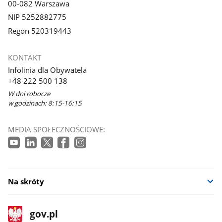
00-082 Warszawa
NIP 5252882775
Regon 520319443
KONTAKT
Infolinia dla Obywatela
+48 222 500 138
W dni robocze
w godzinach: 8:15-16:15
MEDIA SPOŁECZNOŚCIOWE:
Na skróty
stopka
Strona
gov.pl
gov.pl