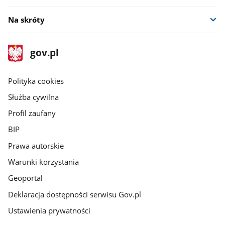
Na skróty
stopka
Strona
gov.pl
gov.pl
główna
gov.pl
Polityka cookies
Służba cywilna
Profil zaufany
BIP
Prawa autorskie
Warunki korzystania
Geoportal
Deklaracja dostępności serwisu Gov.pl
Ustawienia prywatności