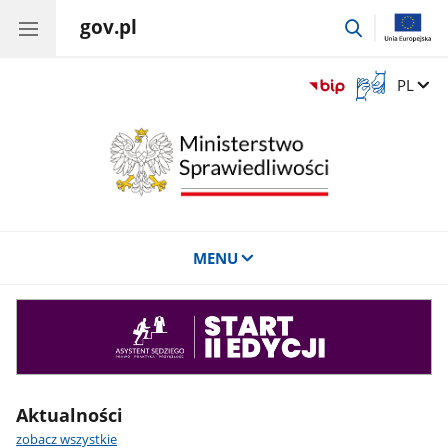
gov.pl
przejdź
do
wyszukiwar
Otwórz
Zmień 
PL
okno
z
tłumaczem
języka
migowego
MENU
Asystent
sędziego
Aktualności
zobacz wszystkie