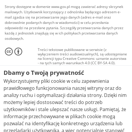
Strony dostępne w domenie www.gov.pl mogą zawierać adresy skrzynek
mailowych. Użytkownik korzystający z odnośnika będącego adresem e-
mail zgadza się na przetwarzanie jego danych (adres e-mail oraz
dobrowolnie podanych danych w wiadomości) w celu przesłania
odpowiedzi na przesłane pytania. Szczegóły przetwarzania danych przez
każdą z jednostek znajdują się w ich politykach przetwarzania danych
osobowych.
Treści tekstowe publikowane w serwisie (z
wyłączeniem treści audiowizualnych), są udostępniane
na licencji typu Creative Commons: uznanie autorstwa
- na tych samych warunkach 4.0 (CC BY-SA 4.0).
Materiały audiowizualne, w tym zdjęcia, materiały
Dbamy o Twoją prywatność
audio i wideo, są udostępniane na licencji typu
Creative Commons: uznanie autorstwa użycie
Wykorzystujemy pliki cookie w celu zapewnienia
niekomercyjne - bez utworów zależnych 4.0 (CC BY-
NC-ND 4.0), o ile nie jest to stwierdzone inaczej.
prawidłowego funkcjonowania naszej witryny oraz do
analizy ruchu i optymalizacji działania strony. Dzięki nim
możemy lepiej dostosować treści do potrzeb
użytkowników i stale ulepszać nasze usługi. Pamiętaj, że
informacje przechowywane w plikach cookie mogą
pozwalać na identyfikację konkretnego urządzenia lub
przeglądarki użytkownika, a więc potencjalnie stanowić