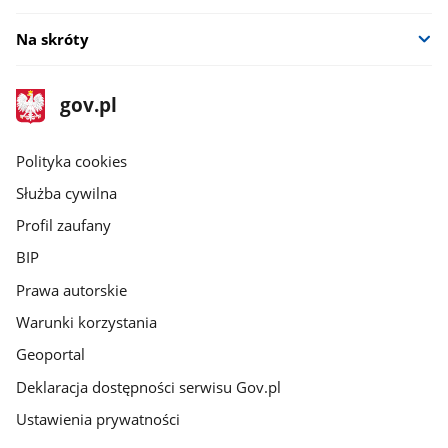
Na skróty
stopka
Strona
gov.pl
gov.pl
główna
gov.pl
Polityka cookies
Służba cywilna
Profil zaufany
BIP
Prawa autorskie
Warunki korzystania
Geoportal
Deklaracja dostępności serwisu Gov.pl
Ustawienia prywatności