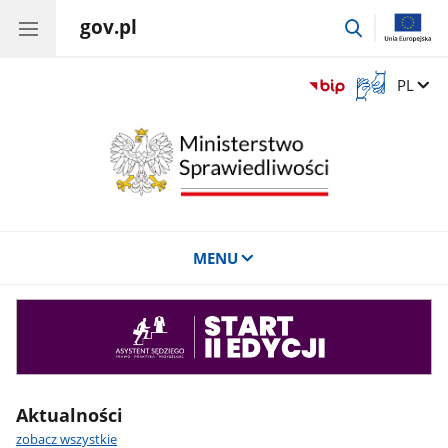
gov.pl
przejdź
do
wyszukiwar
Otwórz
Zmień 
PL
okno
z
tłumaczem
języka
migowego
MENU
Asystent
sędziego
Aktualności
zobacz wszystkie