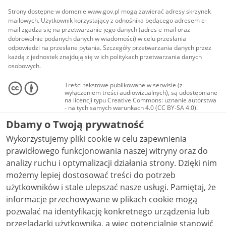
Strony dostępne w domenie www.gov.pl mogą zawierać adresy skrzynek
mailowych. Użytkownik korzystający z odnośnika będącego adresem e-
mail zgadza się na przetwarzanie jego danych (adres e-mail oraz
dobrowolnie podanych danych w wiadomości) w celu przesłania
odpowiedzi na przesłane pytania. Szczegóły przetwarzania danych przez
każdą z jednostek znajdują się w ich politykach przetwarzania danych
osobowych.
Treści tekstowe publikowane w serwisie (z
wyłączeniem treści audiowizualnych), są udostępniane
na licencji typu Creative Commons: uznanie autorstwa
- na tych samych warunkach 4.0 (CC BY-SA 4.0).
Materiały audiowizualne, w tym zdjęcia, materiały
Dbamy o Twoją prywatność
audio i wideo, są udostępniane na licencji typu
Creative Commons: uznanie autorstwa użycie
Wykorzystujemy pliki cookie w celu zapewnienia
niekomercyjne - bez utworów zależnych 4.0 (CC BY-
NC-ND 4.0), o ile nie jest to stwierdzone inaczej.
prawidłowego funkcjonowania naszej witryny oraz do
analizy ruchu i optymalizacji działania strony. Dzięki nim
możemy lepiej dostosować treści do potrzeb
użytkowników i stale ulepszać nasze usługi. Pamiętaj, że
informacje przechowywane w plikach cookie mogą
pozwalać na identyfikację konkretnego urządzenia lub
przeglądarki użytkownika, a więc potencjalnie stanowić