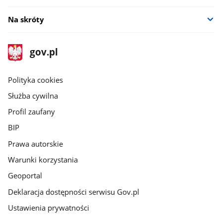
Na skróty
stopka
Strona
gov.pl
gov.pl
główna
gov.pl
Polityka cookies
Służba cywilna
Profil zaufany
BIP
Prawa autorskie
Warunki korzystania
Geoportal
Deklaracja dostępności serwisu Gov.pl
Ustawienia prywatności