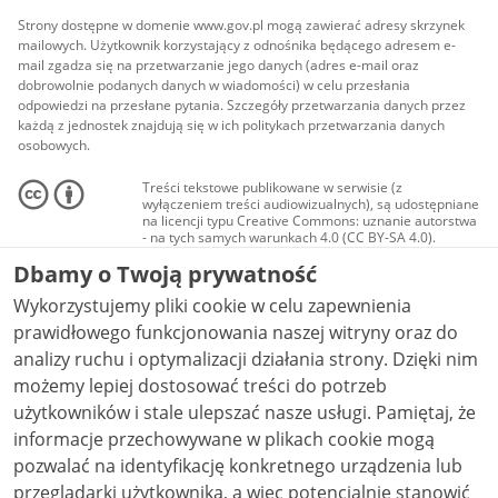
Strony dostępne w domenie www.gov.pl mogą zawierać adresy skrzynek
mailowych. Użytkownik korzystający z odnośnika będącego adresem e-
mail zgadza się na przetwarzanie jego danych (adres e-mail oraz
dobrowolnie podanych danych w wiadomości) w celu przesłania
odpowiedzi na przesłane pytania. Szczegóły przetwarzania danych przez
każdą z jednostek znajdują się w ich politykach przetwarzania danych
osobowych.
Treści tekstowe publikowane w serwisie (z
wyłączeniem treści audiowizualnych), są udostępniane
na licencji typu Creative Commons: uznanie autorstwa
- na tych samych warunkach 4.0 (CC BY-SA 4.0).
Materiały audiowizualne, w tym zdjęcia, materiały
Dbamy o Twoją prywatność
audio i wideo, są udostępniane na licencji typu
Creative Commons: uznanie autorstwa użycie
Wykorzystujemy pliki cookie w celu zapewnienia
niekomercyjne - bez utworów zależnych 4.0 (CC BY-
NC-ND 4.0), o ile nie jest to stwierdzone inaczej.
prawidłowego funkcjonowania naszej witryny oraz do
analizy ruchu i optymalizacji działania strony. Dzięki nim
możemy lepiej dostosować treści do potrzeb
użytkowników i stale ulepszać nasze usługi. Pamiętaj, że
informacje przechowywane w plikach cookie mogą
pozwalać na identyfikację konkretnego urządzenia lub
przeglądarki użytkownika, a więc potencjalnie stanowić