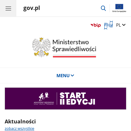
gov.pl
przejdź
do
wyszukiwar
Otwórz
Zmień 
PL
okno
z
tłumaczem
języka
migowego
MENU
Asystent
sędziego
Aktualności
zobacz wszystkie