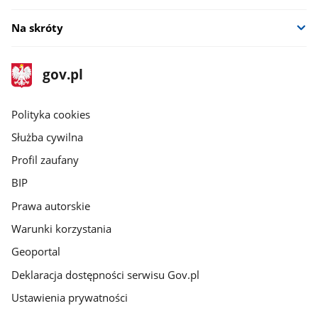
Na skróty
stopka
Strona
gov.pl
gov.pl
główna
gov.pl
Polityka cookies
Służba cywilna
Profil zaufany
BIP
Prawa autorskie
Warunki korzystania
Geoportal
Deklaracja dostępności serwisu Gov.pl
Ustawienia prywatności