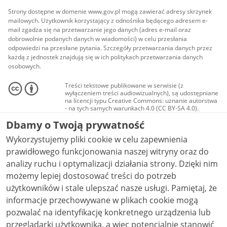
Strony dostępne w domenie www.gov.pl mogą zawierać adresy skrzynek
mailowych. Użytkownik korzystający z odnośnika będącego adresem e-
mail zgadza się na przetwarzanie jego danych (adres e-mail oraz
dobrowolnie podanych danych w wiadomości) w celu przesłania
odpowiedzi na przesłane pytania. Szczegóły przetwarzania danych przez
każdą z jednostek znajdują się w ich politykach przetwarzania danych
osobowych.
Treści tekstowe publikowane w serwisie (z
wyłączeniem treści audiowizualnych), są udostępniane
na licencji typu Creative Commons: uznanie autorstwa
- na tych samych warunkach 4.0 (CC BY-SA 4.0).
Materiały audiowizualne, w tym zdjęcia, materiały
Dbamy o Twoją prywatność
audio i wideo, są udostępniane na licencji typu
Creative Commons: uznanie autorstwa użycie
Wykorzystujemy pliki cookie w celu zapewnienia
niekomercyjne - bez utworów zależnych 4.0 (CC BY-
NC-ND 4.0), o ile nie jest to stwierdzone inaczej.
prawidłowego funkcjonowania naszej witryny oraz do
analizy ruchu i optymalizacji działania strony. Dzięki nim
możemy lepiej dostosować treści do potrzeb
użytkowników i stale ulepszać nasze usługi. Pamiętaj, że
informacje przechowywane w plikach cookie mogą
pozwalać na identyfikację konkretnego urządzenia lub
przeglądarki użytkownika, a więc potencjalnie stanowić