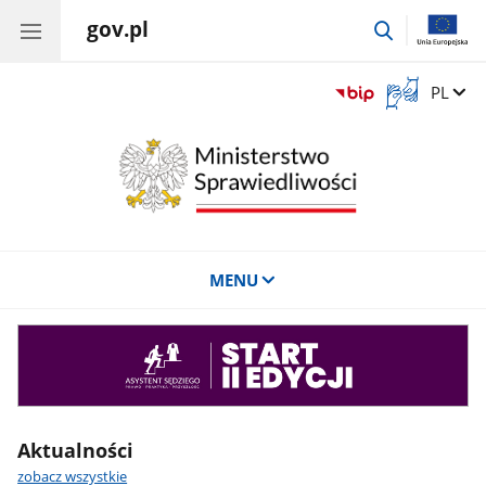
gov.pl
przejdź
do
wyszukiwar
Otwórz
Zmień 
PL
okno
z
tłumaczem
języka
migowego
MENU
Asystent
sędziego
Aktualności
zobacz wszystkie