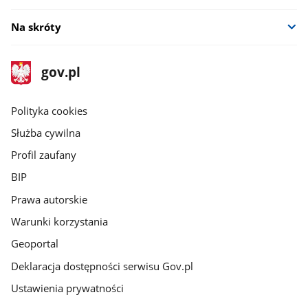
Na skróty
stopka
Strona
gov.pl
gov.pl
główna
gov.pl
Polityka cookies
Służba cywilna
Profil zaufany
BIP
Prawa autorskie
Warunki korzystania
Geoportal
Deklaracja dostępności serwisu Gov.pl
Ustawienia prywatności