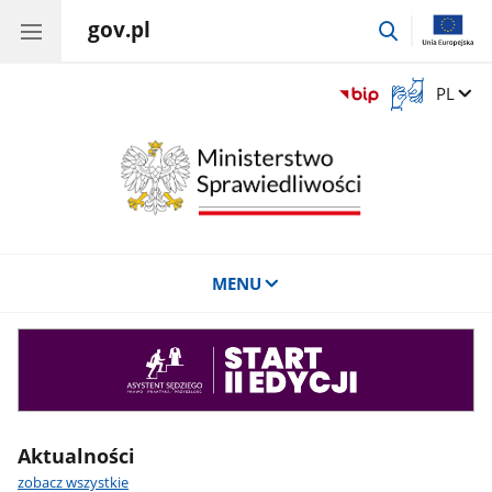
gov.pl
przejdź
do
wyszukiwar
Otwórz
Zmień 
PL
okno
z
tłumaczem
języka
migowego
MENU
Asystent
sędziego
Aktualności
zobacz wszystkie