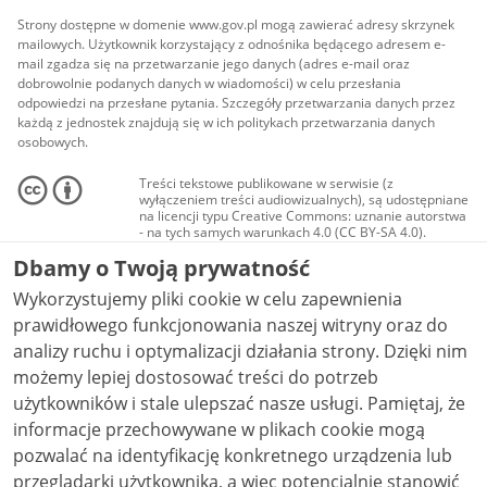
Strony dostępne w domenie www.gov.pl mogą zawierać adresy skrzynek
mailowych. Użytkownik korzystający z odnośnika będącego adresem e-
mail zgadza się na przetwarzanie jego danych (adres e-mail oraz
dobrowolnie podanych danych w wiadomości) w celu przesłania
odpowiedzi na przesłane pytania. Szczegóły przetwarzania danych przez
każdą z jednostek znajdują się w ich politykach przetwarzania danych
osobowych.
Treści tekstowe publikowane w serwisie (z
wyłączeniem treści audiowizualnych), są udostępniane
na licencji typu Creative Commons: uznanie autorstwa
- na tych samych warunkach 4.0 (CC BY-SA 4.0).
Materiały audiowizualne, w tym zdjęcia, materiały
Dbamy o Twoją prywatność
audio i wideo, są udostępniane na licencji typu
Creative Commons: uznanie autorstwa użycie
Wykorzystujemy pliki cookie w celu zapewnienia
niekomercyjne - bez utworów zależnych 4.0 (CC BY-
NC-ND 4.0), o ile nie jest to stwierdzone inaczej.
prawidłowego funkcjonowania naszej witryny oraz do
analizy ruchu i optymalizacji działania strony. Dzięki nim
możemy lepiej dostosować treści do potrzeb
użytkowników i stale ulepszać nasze usługi. Pamiętaj, że
informacje przechowywane w plikach cookie mogą
pozwalać na identyfikację konkretnego urządzenia lub
przeglądarki użytkownika, a więc potencjalnie stanowić