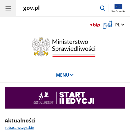
gov.pl
przejdź
do
wyszukiwar
Otwórz
Zmień 
PL
okno
z
tłumaczem
języka
migowego
MENU
Asystent
sędziego
Aktualności
zobacz wszystkie