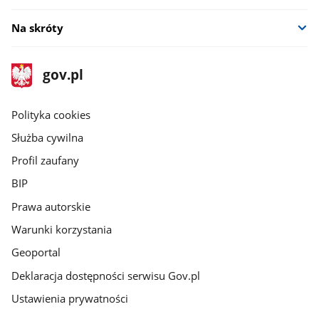
Na skróty
stopka
Strona
gov.pl
gov.pl
główna
gov.pl
Polityka cookies
Służba cywilna
Profil zaufany
BIP
Prawa autorskie
Warunki korzystania
Geoportal
Deklaracja dostępności serwisu Gov.pl
Ustawienia prywatności