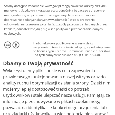
Strony dostępne w domenie www.gov.pl mogą zawierać adresy skrzynek
mailowych. Użytkownik korzystający z odnośnika będącego adresem e-
mail zgadza się na przetwarzanie jego danych (adres e-mail oraz
dobrowolnie podanych danych w wiadomości) w celu przesłania
odpowiedzi na przesłane pytania. Szczegóły przetwarzania danych przez
każdą z jednostek znajdują się w ich politykach przetwarzania danych
osobowych.
Treści tekstowe publikowane w serwisie (z
wyłączeniem treści audiowizualnych), są udostępniane
na licencji typu Creative Commons: uznanie autorstwa
- na tych samych warunkach 4.0 (CC BY-SA 4.0).
Materiały audiowizualne, w tym zdjęcia, materiały
Dbamy o Twoją prywatność
audio i wideo, są udostępniane na licencji typu
Creative Commons: uznanie autorstwa użycie
Wykorzystujemy pliki cookie w celu zapewnienia
niekomercyjne - bez utworów zależnych 4.0 (CC BY-
NC-ND 4.0), o ile nie jest to stwierdzone inaczej.
prawidłowego funkcjonowania naszej witryny oraz do
analizy ruchu i optymalizacji działania strony. Dzięki nim
możemy lepiej dostosować treści do potrzeb
użytkowników i stale ulepszać nasze usługi. Pamiętaj, że
informacje przechowywane w plikach cookie mogą
pozwalać na identyfikację konkretnego urządzenia lub
przeglądarki użytkownika, a więc potencjalnie stanowić