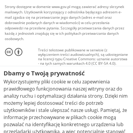
Strony dostępne w domenie www.gov.pl mogą zawierać adresy skrzynek
mailowych. Użytkownik korzystający z odnośnika będącego adresem e-
mail zgadza się na przetwarzanie jego danych (adres e-mail oraz
dobrowolnie podanych danych w wiadomości) w celu przesłania
odpowiedzi na przesłane pytania. Szczegóły przetwarzania danych przez
każdą z jednostek znajdują się w ich politykach przetwarzania danych
osobowych.
Treści tekstowe publikowane w serwisie (z
wyłączeniem treści audiowizualnych), są udostępniane
na licencji typu Creative Commons: uznanie autorstwa
- na tych samych warunkach 4.0 (CC BY-SA 4.0).
Materiały audiowizualne, w tym zdjęcia, materiały
Dbamy o Twoją prywatność
audio i wideo, są udostępniane na licencji typu
Creative Commons: uznanie autorstwa użycie
Wykorzystujemy pliki cookie w celu zapewnienia
niekomercyjne - bez utworów zależnych 4.0 (CC BY-
NC-ND 4.0), o ile nie jest to stwierdzone inaczej.
prawidłowego funkcjonowania naszej witryny oraz do
analizy ruchu i optymalizacji działania strony. Dzięki nim
możemy lepiej dostosować treści do potrzeb
użytkowników i stale ulepszać nasze usługi. Pamiętaj, że
informacje przechowywane w plikach cookie mogą
pozwalać na identyfikację konkretnego urządzenia lub
przeglądarki użytkownika, a więc potencjalnie stanowić