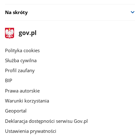
Na skróty
stopka
Strona
gov.pl
gov.pl
główna
gov.pl
Polityka cookies
Służba cywilna
Profil zaufany
BIP
Prawa autorskie
Warunki korzystania
Geoportal
Deklaracja dostępności serwisu Gov.pl
Ustawienia prywatności