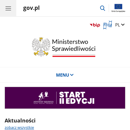
gov.pl
przejdź
do
wyszukiwar
Otwórz
Zmień 
PL
okno
z
tłumaczem
języka
migowego
MENU
Asystent
sędziego
Aktualności
zobacz wszystkie